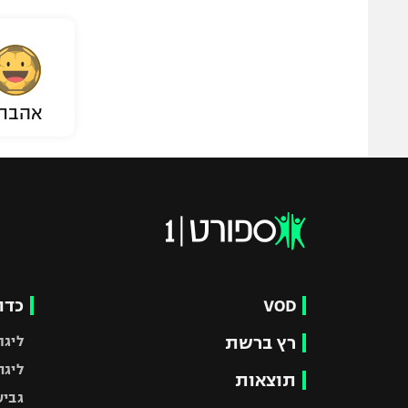
אהבת
VOD
כדו
רץ ברשת
ליגת
ליגה
תוצאות
גביע