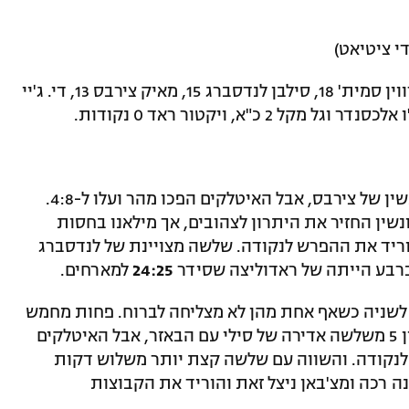
י ציטיאט)
אנדרו גאודלוק 27 נקודות, דווין סמית' 18, סילבן לנדסברג 15, מאיק צירבס 13, די. ג'יי
מכבי תל אביב עלתה ראשונה ליתרון מעונשין של צירבס, אבל האיטלקים הפכו מהר ועלו ל-4:8.
שין החזיר את היתרון לצהובים, אך מילאנו בחסות
הוריד את ההפרש לנקודה. שלשה מצויינת של לנדסברג
ברבע הייתה של ראדוליצה שסידר
24:25
למארחים.
לשניה כשאף אחת מהן לא מצליחה לברוח. פחות מחמש
דקות לסיום הרבע מכבי ת"א עלתה ליתרון 5 משלשה אדירה של סילי עם הבאזר, אבל האיטלקים
 לנקודה. והשווה עם שלשה קצת יותר משלוש דקות
 רכה ומצ'באן ניצל זאת והוריד את הקבוצות