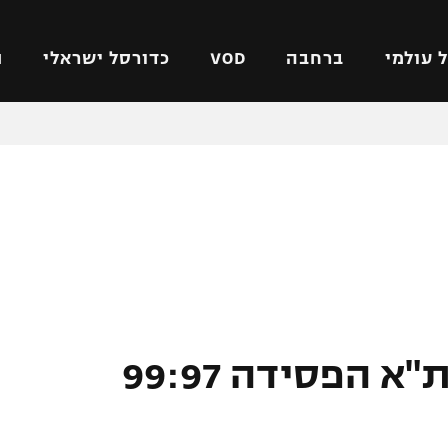
 עולמי
ברחבה
VOD
כדורסל ישראלי
ת
ל ישראלי
כדורגל עולמי
כדורסל ישראלי
על
ליגת האלופות
ליגת ווינר סל
אומית
ליגה אירופית
ליגה לאומית
וטו
ליגה אנגלית
כדורסל נשים
ים
ליגה גרמנית
מכבי תל אביב
מדינה
ליגה ספרדית
הפועל חולון
ישראל
ליגה איטלקית
הפועל ירושלים
ברגל שמאל: מכבי ת"א הפסידה 99:97
יפה
ליגה צרפתית
דני אבדיה
רושלים
ליגה הולנדית