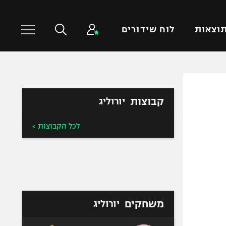
וצאות
לוח שידורים
כדורסל עולמי
ענפים נוספים
קבוצות
יורוליג
NBA
טניס
יורוליג
כדוריד
לכל הקבוצות >
יורוקאפ
כדורעף
שחייה
ג'ודו
אגרוף
ספורט אולימפי
משחקים
יורוליג
UFC