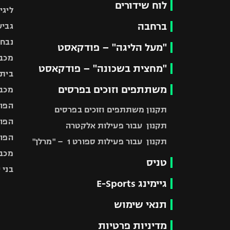
לוח שידורים
ליגי
ברחבה
גביע
נבחר
"מעל הליגה" – פודקאסט
מכבי
"מחצית בשכונה" – פודקאסט
בית"
משתתפים וזוכים בפרסים
מכבי
הפוע
תקנון משתתפים וזוכים בפרסים
הפוע
תקנון עבור פעילות אלקטרה
הפוע
תקנון עבור פעילות ספורט 1 – "מרלן"
מכבי
טניס
בני 
גיימינג E-Sports
תנאי שימוש
מדיניות פרטיות