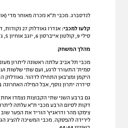
לנדסברג. מכבי ת"א נזכרה מאוחר מדי (אוד
קלעו למכבי:
סילי 9, קולטון אייברסון 6, יוגב אוחיון 5, ג'ו אלכסנדר וגל מקל 2 כ"א, ויקטור ראד 0 נקודות.
מהלך המשחק
סמית' התעורר לרגע, ועם שתי שלשות ועונ
היקמן ומצ'באן התחילו לדהור. גאודלוק 
סידרה יתרון נוסף, אבל המילה האחרונה 
גם ברבע השני שתי הקבוצות נצמדו אחת 
צימקו מהר ודראגיץ' הוריד את הפער שוב
לירידה להפסקה. מכבי המשיכה להציג הגנה
בשוויון
44:44
.