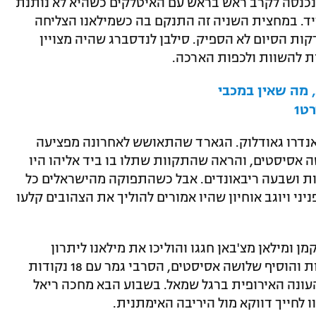
כנסה לקרב ראש בראש עם האיטלקים כשהיא לא נותנת
יד. במחצית השניה זה התנקם בה כשמילאנו הצליחה
ת הסיום לא הספיק. סילבן לנדסברג שהיה מצויין
 מה שאין במכבי
ט1
נדרו גאודלוק. הגארד שהתאושש לאחרונה מפציעה
ל 27 נקודות וחמישה אסיסטים, והראה שהתקוות שתלו בו ביד אליהו היו
 גם דווין סמית' בלט עם 18 נקודות ושבעה ריבאונדים. אבל כשהתפוקה מהישראלים כל
יני ויוגב אוחיון שהיו אמורים להוליך את הצהובים קלעו
ן ומילאן מצ'באן חגגו והוליכו את מילאנו ליתרון
המבטיח ברבע השני. הגארד קלע 22 נקודות והוסיף שלושה אסיסטים, הסרבי גמר עם 18 נקודות
עונה האירופית ברגל שמאל. בשבוע הבא מחכה ריאל
 לחייך דווקא מול היריבה האימתנית.