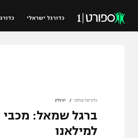
כדורגל ישראלי
כדורגל
VOD
כדורג
רץ ברשת
ליגת ה
ליגה ל
תוצאות
גביע הט
לוח שידורים
ליגיונר
ברחבה
/
גביע ה
כדורסל עולמי
יורוליג
נבחרת 
"מעל הליגה" – פודקאסט
מכבי ח
"מחצית בשכונה" – פודקאסט
למילאנו
בית"ר י