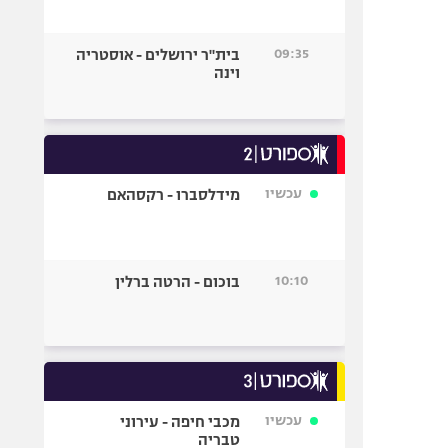
09:35
בית"ר ירושלים - אוסטריה
וינה
עכשיו
מידלסברו - רקסהאם
10:10
בוכום - הרטה ברלין
עכשיו
מכבי חיפה - עירוני
טבריה