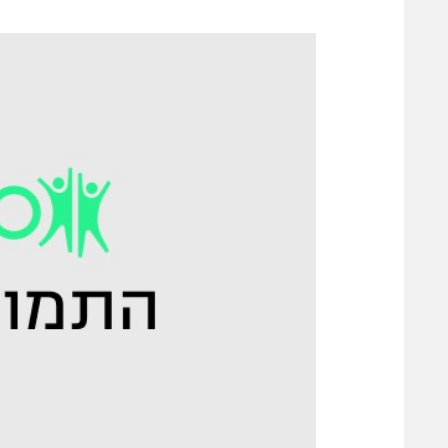
משתתפים וזוכים בפרסים
מכבי ת
הפועל 
תקנון משתתפים וזוכים בפרסים
הפועל 
תקנון עבור פעילות אלקטרה
הפועל 
תקנון עבור פעילות ספורט 1 – "מרלן"
מכבי נ
טניס
בני יהו
גיימינג E-Sports
תנאי שימוש
מדיניות פרטיות
תקנון פעילות ספורט 1
רשיון להקרנה פומבית לבית עסק
הצטרפות לחבילת הערוצים
לוח דרושים – ג'ובנט
תגיות