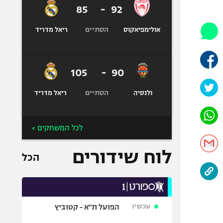
היאבקות WWE
85
-
92
אופניים
הסתיים
אולימפיאקוס
ריאל מדריד
ספורט מוטורי
כדורמים
פוטבול אמריקאי NFL
105
-
90
בייסבול MLB
הסתיים
ספורט אתגרי
ולנסיה
ריאל מדריד
ואקסטרים
אומנויות לחימה
לכל המשחקים >
גיימינג E-Sports
לוח שידורים
הכל
עכשיו
הפועל ת"א - קטוביץ