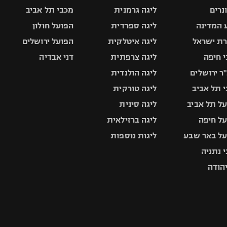
ונרים
ליגה גרמנית
מכבי תל אביב
 המדינה
ליגה ספרדית
הפועל חולון
ת ישראל
ליגה איטלקית
הפועל ירושלים
 חיפה
ליגה צרפתית
דני אבדיה
ר ירושלים
ליגה הולנדית
 תל אביב
ליגה טורקית
ל תל אביב
ליגה סינית
ל חיפה
ליגה ברזילאית
ל באר שבע
ליגות נוספות
 נתניה
יהודה