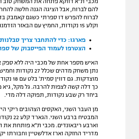
מכבי ת"א דווקא פתחה את המשחק טוב ונ
להם לברוח, אבל הציגה הגנה חלשה להחר
לברוח להפרש דו ספרתי כשגם קאמבק בדקו
וקלע 15 נקודות, החמיץ עם הבאזר הזדמנות להשוות ולכפות הארכה.
פארגו: כדי להתחבר צריך סבלנות,
הצטרפו לעמוד הפייסבוק של ספור
האיש מספר אחת של מכבי היה ללא ספק א
נתן משחק מדהים שכל
מוצדקות.
כך דלה קשה לצפות להרבה. גל מקל, גיא פנ
ביחד רק שבע נקודות, תפוקה דלה מדי.
מן העבר השני, האקסים הצהובים ריקי היקמ
וארבע ריבאונדים. מכבי ת"א פותחת את ה
מדריד החזקה וארז אדלשטיין וחבורתו יקוו