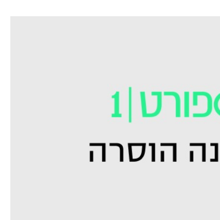
ל אביב
ליגה טורקית
תל אביב
ליגה סינית
חיפה
ליגה ברזילאית
באר שבע
ליגות נוספות
תניה
דה