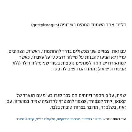
דלייני. אחד השמות החמים באירופה (
gettyimages
)
עם זאת, צפויים שני מכשולים בדרך להחתמתו. ראשית, הצהובים
עדיין לא הגיעו להבנות על טיילור רוצ'סטי על עזיבתו, כאשר
למתאזרח יש חוזה לשנתיים נוספות בשווי שני מיליון דולר (ללא
אפשרות יציאה), ממנו הם רוצים להיפטר.
שנית, על פ מספר דיווחים הם כבר סגרו בע"פ עם הגארד של
קאזאן, קית' לנגפורד, שצפוי להצטרף לקדנציה שנייה במועדון. עם
זאת, בשלב זה, מדובר בצרות טובות בלבד.
עוד באותו נושא:
טיילור רוצ'סטי
,
יורגיוס ברצוקאס
,
מלקולם דלייני
,
קית' לנגפורד