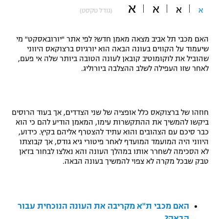
א
א
א
א
(גודל טקסט)
"מחצית בשכונה" – פודקאסט
אופניים
האם מכבי תל אביב מצאה מאמן חדש? לפי אתר "יורובאסקט" מי
ספורט מוטורי
משתתפים וזוכים בפרסים
שיעמוד על הקווים בעונה הבאה הוא יורגיוס ברצוקאס היווני
שהוביל את לוקומוטיב קובאן לעונה הטובה ביותר שלה אי פעם,
כדורמים
לאחר שזו העפילה לשלב ההצלבה ביורוליג.
תקנון משתתפים וזוכים בפרסים
טניס
פוטבול אמריקאי NFL
תקנון עבור פעילות אלקטרה
גיימינג E-Sports
חוזהו של ברצוקאס כלל אופציה של שני הצדדים, אך בעוד הרוסים
בייסבול MLB
תקנון עבור פעילות ספורט 1 – "מרלן"
ביקשו להמשיך את ההתקשרות עימו, המאמן הודיע להם כי הוא
כבר סיכם עם הצהובים והוא עתיד להצטרף אליהם בקיץ. כידוע,
ספורט אתגרי ואקסטרים
היווני היה המועמד המועדף לאחר פיטורי גיא גודס, אך קבוצתו
תנאי שימוש
לא הסכימה לשחרר אותו במהלך העונה והא נאלצו לבחור בז'אן
אומנויות לחימה
טבק שבכל מקרה לא צפוי להמשיך בעונה הבאה.
מדיניות פרטיות
גיימינג E-Sports
האם מכבי ת"א מקריבה את העונה הנוכחית עבור
תקנון פעילות ספורט 1
הבאה?