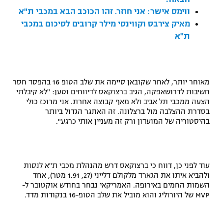
ווימס אישר: אני חוזר. זהו הכוכב הבא במכבי ת"א
רשיון להקרנה פומבית לבית עסק
מאיק צירבס וקווינסי מילר קרובים לסיכום במכבי
הצטרפות לחבילת הערוצים
ת"א
לוח דרושים – ג'ובנט
מאוחר יותר, לאחר שקובאן סיימה את שלב הטופ 16 בהפסד חסר
תגיות
חשיבות לדרושאפקה, הגיב ברצוקאס לדיווחים וטען: "לא קיבלתי
הצעה ממכבי תל אביב ולא מאף קבוצה אחרת. אני מרוכז כולי
המגזין
בסדרת ההצלבה מול ברצלונה. זה האתגר הגדול ביותר
בהיסטוריה של המועדון ורק זה מעניין אותי כרגע".
עוד לפני כן, דווח כי ברצוקאס דרש מהנהלת מכבי ת"א לנסות
ולהביא איתו את הגארד מלקולם דלייני (27, 1.91 מטר), אחד
השמות החמים באירופה. האמריקאי נבחר בחודש אוקטובר ל-
MVP
של היורוליג והוא מוביל את שלב הטופ-16 בנקודות מדד.