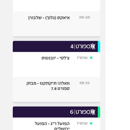
09:40
איאקס (גלוך) - שלבורן
עכשיו
צ'לסי - יובנטוס
09:55
וואלה! תיקתקנו - מבזק
ספורט 7.8
עכשיו
הפועל ר"ג - הפועל
ירושלים