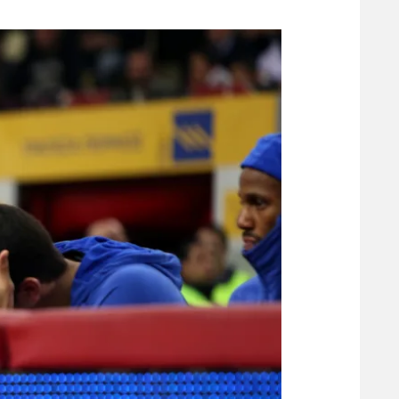
משתתפים וזוכים בפרסים
מכבי ת
הפועל 
תקנון משתתפים וזוכים בפרסים
הפועל 
תקנון עבור פעילות אלקטרה
הפועל 
תקנון עבור פעילות ספורט 1 – "מרלן"
מכבי נ
טניס
בני יהו
גיימינג E-Sports
תנאי שימוש
מדיניות פרטיות
תקנון פעילות ספורט 1
רשיון להקרנה פומבית לבית עסק
הצטרפות לחבילת הערוצים
לוח דרושים – ג'ובנט
תגיות