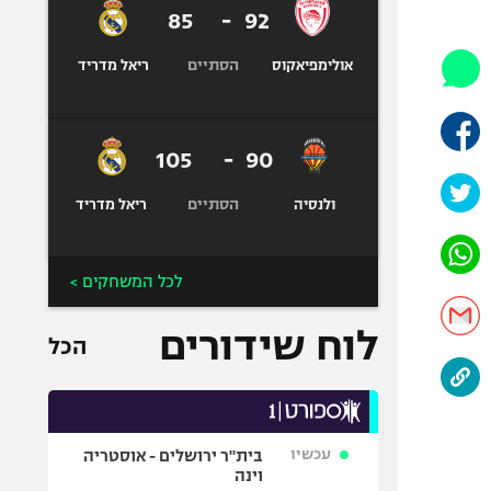
היאבקות WWE
85
-
92
אופניים
הסתיים
אולימפיאקוס
ריאל מדריד
ספורט מוטורי
כדורמים
פוטבול אמריקאי NFL
105
-
90
בייסבול MLB
הסתיים
ספורט אתגרי
ולנסיה
ריאל מדריד
ואקסטרים
אומנויות לחימה
לכל המשחקים >
גיימינג E-Sports
לוח שידורים
הכל
עכשיו
בית"ר ירושלים - אוסטריה
וינה