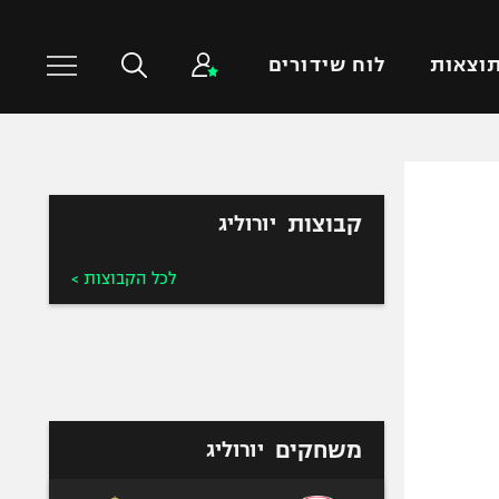
וצאות
לוח שידורים
כדורסל עולמי
ענפים נוספים
קבוצות
יורוליג
NBA
טניס
יורוליג
כדוריד
לכל הקבוצות >
יורוקאפ
כדורעף
שחייה
ג'ודו
אגרוף
ספורט אולימפי
משחקים
יורוליג
UFC