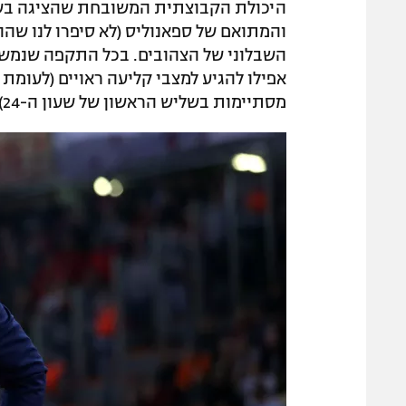
היכולת הקבוצתית המשובחת שהציגה בש
והמתואם של ספאנוליס (לא סיפרו לנו שהו
אפילו להגיע למצבי קליעה ראויים (לעומת
מסתיימות בשליש הראשון של שעון ה-24).