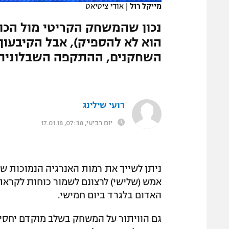
מייקל רול
|
אודי ציטיאט
המגזין
נכון שהמשחק הקריטי מול הכוכ
הוא לא להספיק), אבל הקיבעון
השחקנים, ההתקפה השבלונית 
רועי שילינג
יום רביעי, 07:38, 17.01.18
ניתן לשייך את רמות האנרגיה הנמוכות ש
אמש (שלישי) לרצונם לשמור כוחות לקרא
האדום בלגרד ביום חמישי.
גם הוויתור על המשחק בשלב מוקדם יחס