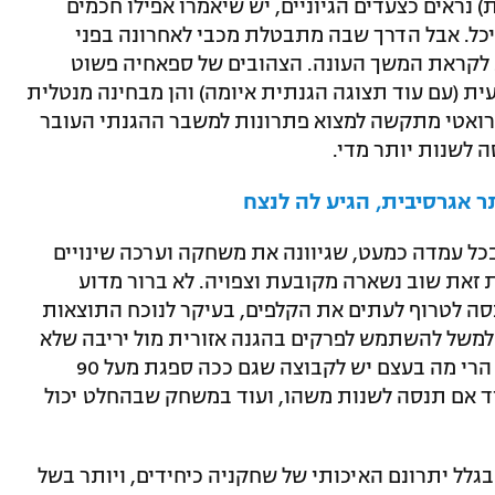
 נמצא על הפרקט יותר מ-24 דקות) נראים כצעדים הגיוניים, יש שיאמרו אפילו חכמים
יכל. אבל הדרך שבה מתבטלת מכבי לאחרונה בפני
 לקראת המשך העונה. הצהובים של ספאחיה פשוט
ית (עם עוד תצוגה הגנתית איומה) והן מבחינה מנטלית
רואטי מתקשה למצוא פתרונות למשבר ההגנתי העובר
 לשנות יותר מדי.
 אגרסיבית, הגיע לה לנצח
בכל עמדה כמעט, שגיוונה את משחקה וערכה שינויים
ת זאת שוב נשארה מקובעת וצפויה. לא ברור מדוע
סה לטרוף לעתים את הקלפים, בעיקר לנוכח התוצאות
למשל להשתמש לפרקים בהגנה אזורית מול יריבה שלא
הצטיינה לאחרונה בקליעות מעבר לקשת. הרי מה בעצם יש לקבוצה שגם ככה ספגת מעל 90
 אם תנסה לשנות משהו, ועוד במשחק שבהחלט יכול
גלל יתרונם האיכותי של שחקניה כיחידים, ויותר בשל