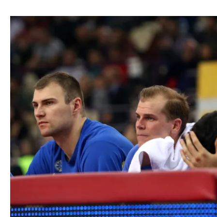
ל אביב
ליגה טורקית
תל אביב
ליגה סינית
חיפה
ליגה ברזילאית
באר שבע
ליגות נוספות
תניה
דה