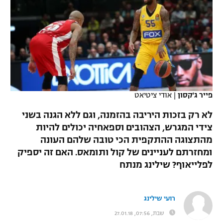
כדורסל נשים
נבחרת ישראל
יורוליג
ליגה ספרדית
טניס
VOD
מכבי תל אביב
מכבי חיפה
יורוקאפ
ליגה איטלקית
כדוריד
הפועל חולון
בית"ר ירושלים
רץ ברשת
ליגה צרפתית
כדורעף
הפועל ירושלים
מכבי תל אביב
ליגה הולנדית
פייר ג'קסון
|
אודי ציטיאט
שחייה
תוצאות
דני אבדיה
הפועל תל אביב
לא רק בזכות היריבה בהזמנה, וגם ללא הגנה בשני
ליגה טורקית
ג'ודו
צידי המגרש, הצהובים וספאחיה יכולים להיות
הפועל חיפה
לוח שידורים
מהתצוגה ההתקפית הכי טובה שלהם העונה
ליגה סינית
אגרוף
ומחזרתם לעניינים של קול ותומאס. האם זה יספיק
הפועל באר שבע
לפלייאוף? שילינג מנתח
ליגה ברזילאית
ברחבה
ספורט אולימפי
מכבי נתניה
ליגות נוספות
UFC
רועי שילינג
"מעל הליגה" – פודקאסט
בני יהודה
שבת, 07:56, 27.01.18
היאבקות WWE