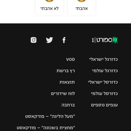
אהבתי
לא אהבתי
כדורגל ישראלי
VOD
כדורגל עולמי
רץ ברשת
ליגת העל
כדורסל ישראלי
תוצאות
ליגת
ליגה לאומית
האלופות
כדורסל עולמי
לוח שידורים
ליגת ווינר
סל
גביע הטוטו
ענפים נוספים
ברחבה
ליגה
NBA
אירופית
"מעל הליגה" – פודקאסט
ליגה לאומית
ליגיונרים
טניס
יורוליג
ליגה אנגלית
"מחצית בשכונה" – פודקאסט
כדורסל נשים