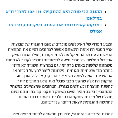
רשיון להקרנה פומבית לבית עסק
ההגנה הכי טובה היא ההתקפה: 102:111 למכבי ת"א
במילאנו
הצטרפות לחבילת הערוצים
דמרקוס קאזינס גמר את העונה בעקבות קרע בגיד
אכילס
לוח דרושים – ג'ובנט
הצבע הפרוץ של האיטלקים (זוכרים שפעם ההגנות של קבוצות
תגיות
ארץ המגף היו אימת היבשת?) אפשר לצהובים לסיים את המחצית
הראשונה עם 69 אחוזי קליעה לשתי נקודות, ואילו הגנת הפיק
המגזין
אנד רול החלשה של מכבי סייעה לת'יאודור וחבריו לקבור לא פחות
משמונה שלשות באותו פרק זמן. גם במחצית השנייה לא חזינו
ביותר מדי שיטתיות הגנתית, ניסיונות לייצר לחץ על הכדור או
אגרסיביות ראויה לשמה משני צדי הפרקט, אך לכל אורך 40
הדקות היו אלה שחקני מכבי שבכל זאת נראו מחויבים יותר
להשגת הניצחון וכשולטים בגורלו. הצהובים שמצטיינים במשחק
המתאפיין בקצב מהיר הציגו משחק התקפי קבוצתי ונהנו מיום
מוצלח של מרבית שחקניהם הבולטים, כאמור רבות הודות
לחולשה ההגנתית יוצאת הדופן של יריביהם.
למרות ה"יריבה בהזמנה", יכול נבן ספאחיה להיות מרוצה מלא