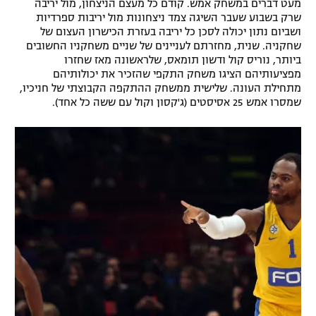
מעט דברים במשחק אמש. קודם כל מעצם הניצחון, מול יריבה
שרק בשבוע שעבר השיגה צמד ניצחונות מול יריבות ספרדיות
ושביום נתון יכולה לסכן כל יריבה בעזרת הכישרון העצום של
שחקניה. שנית, מחזרתם לעניינים של שניים משחקניו החשובים
ביותר, נוריס קול ודשון תומאס, שלראשונה מאז שחזרו
מפציעותיהם הציגו משחק התקפי שהזכיר את יכולותיהם
מתחילת העונה. שלישית ממשחק ההתקפה הקבוצתי של חניכיו,
שמסרו אמש 25 אסיסטים (ג'קסון וקול עם ששה כל אחד).