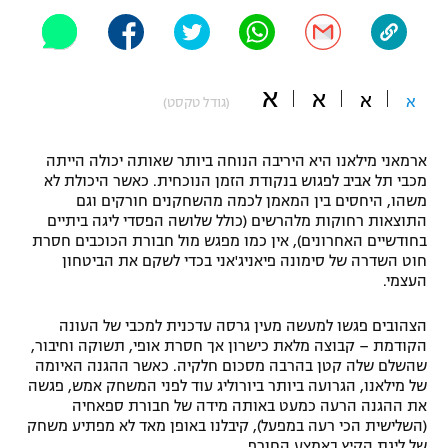
"מחצית בשכונה" – פודקאסט
אופניים
ספורט מוטורי
א
משתתפים וזוכים בפרסים
א
א
א
(גודל טקסט)
כדורמים
תקנון משתתפים וזוכים בפרסים
טניס
ארמאני מילאנו היא היריבה הנוחה ביותר שאותה יכולה הייתה
מכבי תל אביב לפגוש בנקודת הזמן הנוכחית. כאשר היכולת לא
פוטבול אמריקאי NFL
תקנון עבור פעילות אלקטרה
משהו, היחסים בין המאמן לכמה מהשחקנים חורקים וגם
התוצאות רחוקות מלהרשים (כולל שלושה הפסדי ליגה ביתיים
גיימינג E-Sports
בייסבול MLB
בחודשיים האחרונים), אין כמו מפגש מול חבורת הכוכבים חסרת
תקנון עבור פעילות ספורט 1 – "מרלן"
חוט השדרה של סימונה פיאניג'אני בכדי לשקם את הביטחון
ספורט אתגרי ואקסטרים
העצמי.
תנאי שימוש
הצהובים פגשו למעשה מעין גרסה עדכנית למכבי של העונה
אומנויות לחימה
הקודמת – קבוצה מלאת כישרון אך חסרת אופי, תשוקה וחיבור,
מדיניות פרטיות
שהשלם שלה קטן בהרבה מסכום חלקיה. כאשר ההגנה האיומה
גיימינג E-Sports
של מילאנו, הגרועה ביותר ביורוליג עוד לפני המשחק אמש, פגשה
את ההגנה הרעה כמעט באותה מידה של חבורת ספאחיה
תקנון פעילות ספורט 1
(השלישית הכי רעה במפעל), קיבלנו באופן מאד לא מפתיע משחק
של ליגת הקיץ באמצע החורף.