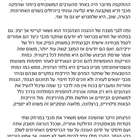
ההתקפה מדובר היה באחד מהערבים המשובחים ביותר שניפקה
מכבי ת"א (שקבעה שיא קליעה עונתי ביורוליג) בשנים האחרונות.
הבעיה, שוב, היא שלמגרש יש גם צד שני.
ומה לגבי מצבה של ההגנה הצהובה? הוא נשאר קריטי אך יציב. גם
בפתחו של חודש פברואר לא יודעים שחקני מכבי כיצד הם אמורים
לטפל מבחינה אישית וקבוצתית במשחק הפיק אנד רול של
יריביהם. ואם הם יודעים אז המצב קשה עוד יותר, משום שזה
אומר שרמת הביצוע שלהם היא מתחת לכל ביקורת. כמות
הזריקות החופשיות להם זוכים הגארדים לאחר חסימות פשוטות
(כשפראחובסקי מביט בעניין) היא בלתי הגיונית, ממש כמו כמות
ההטבעות של שחקני הפנים של היריבות במקרים שבהם גבוהי
מכבי יוצאים לעזרה ולא זוכים לכל חיפוי. על תחכום הגנתי, הגנות
אזוריות ומעברים בכוח אין מה לדבר כך שמה שיכול להציל את
הצהובים היא רק אותה אנרגיה לוחמנית המתלווה בדרך כלל
למשחקים הביתיים או חולשת חלק מהיריבות. מול היריבות
הבאות (ז'לגיריס, ברצלונה, מלאגה וצסק"א) זה פשוט לא יספיק.
הניצחון היקר שהשיגה אמש משאיר את מכבי במרחק שתי
נקודות מבאסקוניה הדולקת אחריה, שככל הנראה תאבק אתה
ועם חימקי עד סיום העונה על שני הכרטיסים האחרונים לשלב
רבע הגמר. הקרב מולן צפוי להיות מאד לא פשוט, אך אמש הוכיחו