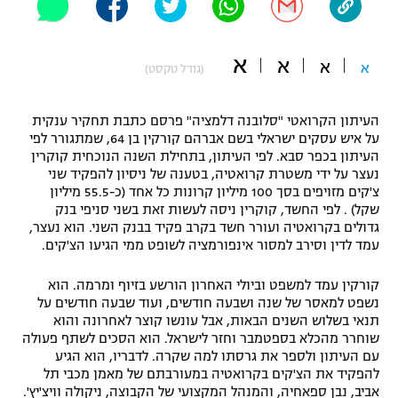
"מחצית בשכונה" – פודקאסט
אופניים
א
א
א
א
(גודל טקסט)
ספורט מוטורי
משתתפים וזוכים בפרסים
העיתון הקרואטי "סלובנה דלמציה" פרסם כתבת תחקיר ענקית
כדורמים
תקנון משתתפים וזוכים בפרסים
על איש עסקים ישראלי בשם אברהם קורקין בן 64, שמתגורר לפי
טניס
העיתון בכפר סבא. לפי העיתון, בתחילת השנה הנוכחית קוקרין
פוטבול אמריקאי NFL
נעצר על ידי משטרת קרואטיה, בטענה של ניסיון להפקיד שני
תקנון עבור פעילות אלקטרה
צ'קים מזויפים בסך 100 מיליון קרונות כל אחד (כ-55.5 מיליון
גיימינג E-Sports
בייסבול MLB
שקל) . לפי החשד, קוקרין ניסה לעשות זאת בשני סניפי בנק
תקנון עבור פעילות ספורט 1 – "מרלן"
גדולים בקרואטיה ועורר חשד בקרב פקיד בבנק השני. הוא נעצר,
עמד לדין וסירב למסור אינפורמציה לשופט ממי הגיעו הצ'קים.
ספורט אתגרי ואקסטרים
תנאי שימוש
קורקין עמד למשפט וביולי האחרון הורשע בזיוף ומרמה. הוא
אומנויות לחימה
נשפט למאסר של שנה ושבעה חודשים, ועוד שבעה חודשים על
תנאי בשלוש השנים הבאות, אבל עונשו קוצר לאחרונה והוא
מדיניות פרטיות
גיימינג E-Sports
שוחרר מהכלא בספטמבר וחזר לישראל. הוא הסכים לשתף פעולה
עם העיתון ולספר את גרסתו למה שקרה. לדבריו, הוא הגיע
להפקיד את הצ'קים בקרואטיה במעורבתם של מאמן מכבי תל
תקנון פעילות ספורט 1
אביב, נבן ספאחיה, והמנהל המקצועי של הקבוצה, ניקולה וויצ'יץ'.