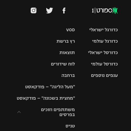
כדורגל ישראלי
VOD
כדורגל עולמי
רץ ברשת
ליגת העל
כדורסל ישראלי
תוצאות
ליגת
ליגה לאומית
האלופות
כדורסל עולמי
לוח שידורים
ליגת ווינר
סל
גביע הטוטו
ענפים נוספים
ברחבה
ליגה
NBA
אירופית
"מעל הליגה" – פודקאסט
ליגה לאומית
ליגיונרים
טניס
יורוליג
ליגה אנגלית
"מחצית בשכונה" – פודקאסט
כדורסל נשים
גביע המדינה
כדוריד
יורוקאפ
ליגה גרמנית
משתתפים וזוכים
בפרסים
מכבי תל
נבחרת
כדורעף
אביב
ישראל
ליגה
טניס
ספרדית
תקנון משתתפים