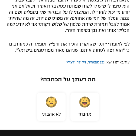
מלאגה ביורוליג. פגשתי את עו"ד לאופר שפנה אליי לקבל עצה.
הוא סיפר לי שיש לו לקוח שפותח עסק בקרואטיה ושאל אם אני
יודע מי יכול לעזור לו. המלצתי לו על הבנקאי שלי בספליט ושם זה
נגמר. עמלה של חמישה אחוזים? זה פשוט שטויות. זה מה שהייתי
אמור לקבל תמורת שיחת טלפון של שלוש דקות? אני לא יודע למה
הכלילו אותי ואת נבן בסיפור הזה".
לפי לאופרף ייתכן שקוקרין הזכיר את וויצ'יץ' וספאחיה כמעורבים
כי "הוא רצה לסחוט אותם. שניהם מאוד מפורסמים בישראל".
עוד באותו נושא:
נבן ספאחיה
,
ניקולה וויצ'יץ'
מה דעתך על הכתבה?
אהבתי
לא אהבתי