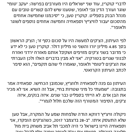
לדברי קוקרין, עוד שני ישראלים היו מעורבים בפרשה: יעקב 'טומי'
רשיון להקרנה פומבית לבית עסק
שוגר ועורך הדין צבי לאופר, שטענו שיש להם קשרים טובים עם
מנהל הבנק בספליט. קוקרין טען, כי "סיכמנו שחמישה אחוזים
הצטרפות לחבילת הערוצים
מהסכום יעבור לוויצ'יץ' וספאחיה וחמישה אחוזים נוספים לשוגר
ולאופר".
לוח דרושים – ג'ובנט
לפי העיתון, הצ'קים למעשה היו על סכום כסף זר; הצ'ק הראשון
בסך 4.85 מיליון יורו והשני 10 מיליון דולר. קוקרין טען כי לא ידע
תגיות
כי מדובר בשני צ'קים מזויפים ושקיבל אותם מאזרח ירדני ואזרח
לבנוני שגרים בטורקיה. "אני לא מבין בדברים האלו ולכן העברתי
המגזין
את הצ'קים ל'טומי' ולאופר, שאמרו לי שהם תקפים", הוא סיפר
לכתב העיתון הקרואטי.
העיתון גם פנה לספאחיה ולווצ'יץ, שכמובן הכחישו. ספאחיה אמר
בתגובה: "שמעתי כל מיני שטויות בחיי, אבל זה השיא. אני לא מכיר
את הבן אדם. לא הייתי בספליט כבר שנים. איזה בנקים, איזה
צ'קים, הסיפור המטורף הזה שלכם חלול לגמרי".
ניקולה וויצ'יץ' דווקא הודה שלפחות שמע על המקרה, אבל טען
שלא התעסק איתו. "ב-28 בדצמבר 2017, כשהצ'קים הופקדו, אני
וספאחיה היינו בישראל כי היה למכבי תל אביב משחק בית מול