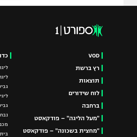
VOD
כדו
רץ ברשת
ליגת
ליגה
תוצאות
גביע
לוח שידורים
ליגי
ברחבה
גביע
נבחר
"מעל הליגה" – פודקאסט
מכבי
"מחצית בשכונה" – פודקאסט
בית"