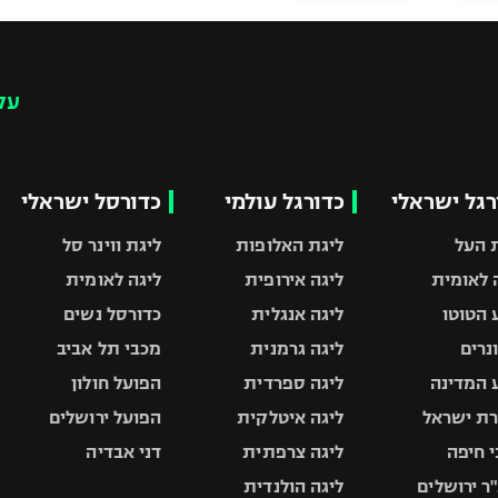
עק
רגל ישראלי
כדורגל עולמי
כדורסל ישראלי
 העל
ליגת האלופות
ליגת ווינר סל
 לאומית
ליגה אירופית
ליגה לאומית
 הטוטו
ליגה אנגלית
כדורסל נשים
ונרים
ליגה גרמנית
מכבי תל אביב
 המדינה
ליגה ספרדית
הפועל חולון
ת ישראל
ליגה איטלקית
הפועל ירושלים
 חיפה
ליגה צרפתית
דני אבדיה
ר ירושלים
ליגה הולנדית