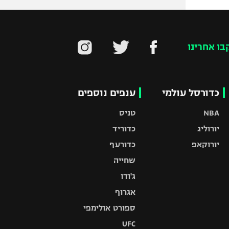
בו אחרינו
כדורסל עולמי
ענפים נוספים
NBA
טניס
יורוליג
כדוריד
יורוקאפ
כדורעף
שחייה
ג'ודו
אגרוף
ספורט אולימפי
UFC