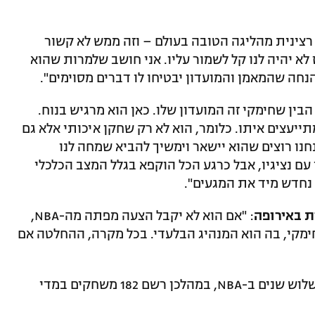
צינית מהליגה הטובה בעולם – וזה ממש לא קשור
לא יהיה לנו קל לשמור עליו. אני חושב שלמרות שהוא
נחה שהמאמן והמועדון יבטיחו לו דברים מסוימים".
הבין שחימקי זה המועדון שלו. כאן הוא מרגיש בנוח.
ייעצים איתו. כלומר, הוא לא רק שחקן איכותי אלא גם
נו רוצים שהוא יישאר וימשיך להביא שמחה לנו
עם נציגיו, אבל כרגע הכל הוקפא בגלל המצב הכלכלי
 נחדש מיד את המגעים".
 באירופה
: "אם הוא לא יקבל הצעה מפתה מה-NBA,
חימקי, בה הוא המנהיג הבלעדי. בכל מקרה, ההחלטה אם
כזכור, שבד הצטרף לחימקי ב-2015 אחרי שלוש שנים ב-NBA, במהלכן רשם 182 משחקים במדי