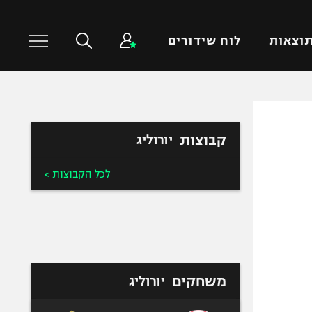
וצאות
לוח שידורים
כדורסל עולמי
ענפים נוספים
קבוצות
יורוליג
NBA
טניס
יורוליג
כדוריד
לכל הקבוצות >
יורוקאפ
כדורעף
שחייה
ג'ודו
אגרוף
ספורט אולימפי
משחקים
יורוליג
UFC