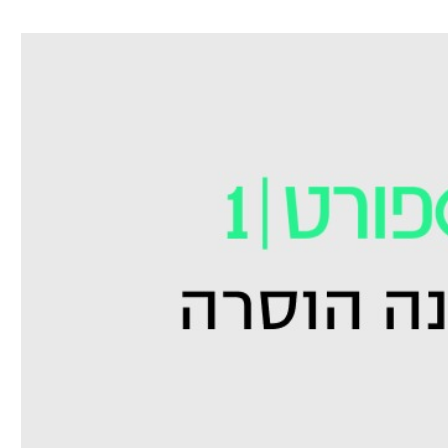
ל אביב
ליגה טורקית
תל אביב
ליגה סינית
חיפה
ליגה ברזילאית
באר שבע
ליגות נוספות
תניה
דה