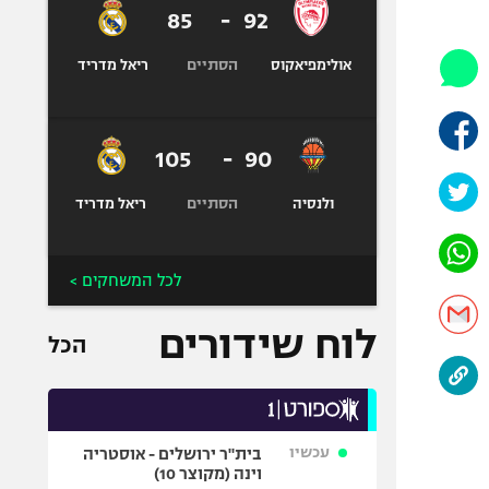
היאבקות WWE
85
-
92
אופניים
הסתיים
אולימפיאקוס
ריאל מדריד
ספורט מוטורי
כדורמים
פוטבול אמריקאי NFL
105
-
90
בייסבול MLB
הסתיים
ספורט אתגרי
ולנסיה
ריאל מדריד
ואקסטרים
אומנויות לחימה
לכל המשחקים >
גיימינג E-Sports
לוח שידורים
הכל
עכשיו
בית"ר ירושלים - אוסטריה
וינה (מקוצר 10)