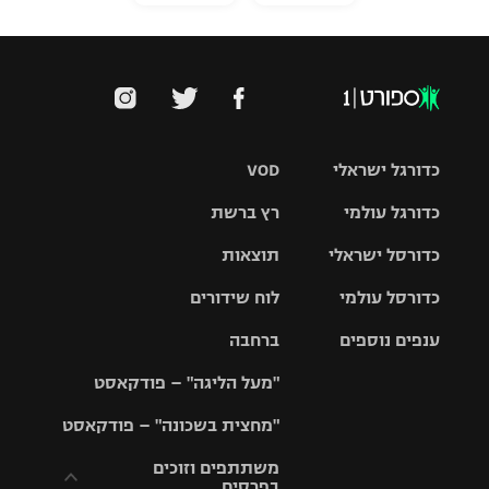
כדורגל ישראלי
VOD
כדורגל עולמי
רץ ברשת
ליגת העל
כדורסל ישראלי
תוצאות
ליגת
ליגה לאומית
האלופות
כדורסל עולמי
לוח שידורים
ליגת ווינר
סל
גביע הטוטו
ענפים נוספים
ברחבה
ליגה
NBA
אירופית
"מעל הליגה" – פודקאסט
ליגה לאומית
ליגיונרים
טניס
יורוליג
ליגה אנגלית
"מחצית בשכונה" – פודקאסט
כדורסל נשים
גביע המדינה
כדוריד
יורוקאפ
ליגה גרמנית
משתתפים וזוכים
בפרסים