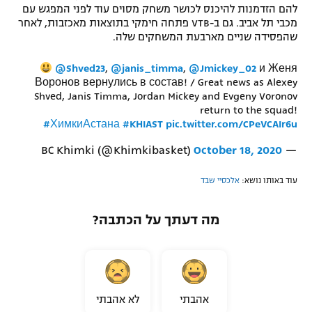
להם הזדמנות להיכנס לכושר משחק מסוים עוד לפני המפגש עם
רשיון להקרנה פומבית לבית עסק
מכבי תל אביב. גם ב-VTB פתחה חימקי בתוצאות מאכזבות, לאחר
שהפסידה שניים מארבעת המשחקים שלה.
הצטרפות לחבילת הערוצים
@Shved23
,
@janis_timma
,
@Jmickey_02
и Женя
Воронов вернулись в состав! / Great news as Alexey
לוח דרושים – ג'ובנט
Shved, Janis Timma, Jordan Mickey and Evgeny Voronov
return to the squad!
תגיות
⠀
#ХимкиАстана
#KHIAST
pic.twitter.com/CPeVCAIr6u
October 18, 2020
— BC Khimki (@Khimkibasket)
המגזין
עוד באותו נושא:
אלכסיי שבד
מה דעתך על הכתבה?
אהבתי
לא אהבתי