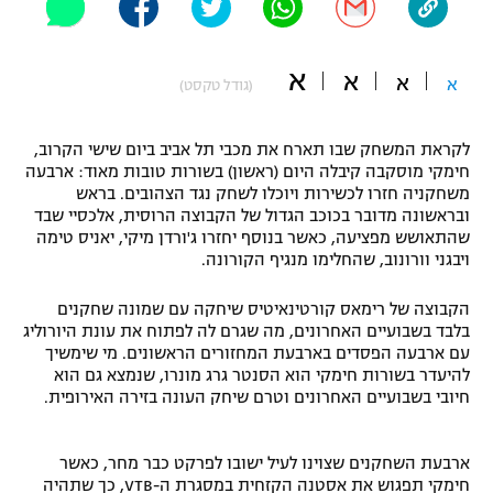
"מחצית בשכונה" – פודקאסט
אופניים
א
א
א
א
(גודל טקסט)
ספורט מוטורי
משתתפים וזוכים בפרסים
לקראת המשחק שבו תארח את מכבי תל אביב ביום שישי הקרוב,
כדורמים
תקנון משתתפים וזוכים בפרסים
חימקי מוסקבה קיבלה היום (ראשון) בשורות טובות מאוד: ארבעה
טניס
משחקניה חזרו לכשירות ויוכלו לשחק נגד הצהובים. בראש
פוטבול אמריקאי NFL
ובראשונה מדובר בכוכב הגדול של הקבוצה הרוסית, אלכסיי שבד
תקנון עבור פעילות אלקטרה
שהתאושש מפציעה, כאשר בנוסף יחזרו ג'ורדן מיקי, יאניס טימה
גיימינג E-Sports
בייסבול MLB
ויבגני וורונוב, שהחלימו מנגיף הקורונה.
תקנון עבור פעילות ספורט 1 – "מרלן"
ספורט אתגרי ואקסטרים
הקבוצה של רימאס קורטינאיטיס שיחקה עם שמונה שחקנים
תנאי שימוש
בלבד בשבועיים האחרונים, מה שגרם לה לפתוח את עונת היורוליג
עם ארבעה הפסדים בארבעת המחזורים הראשונים. מי שימשיך
אומנויות לחימה
להיעדר בשורות חימקי הוא הסנטר גרג מונרו, שנמצא גם הוא
חיובי בשבועיים האחרונים וטרם שיחק העונה בזירה האירופית.
מדיניות פרטיות
גיימינג E-Sports
ארבעת השחקנים שצוינו לעיל ישובו לפרקט כבר מחר, כאשר
תקנון פעילות ספורט 1
חימקי תפגוש את אסטנה הקזחית במסגרת ה-VTB, כך שתהיה