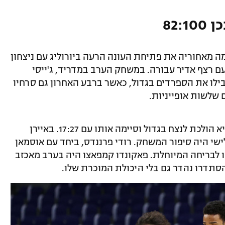
82:
ה מאחוריה את פתיחת העונה הרעה ביורוליג עם ניצחון
עם רצף אדיר עבורה. במשחק הערב במדריד, ג'ייסי
ק') וטריי תומפקינס (16 נק') הובילו את הספרדים בגדול, כאשר ברבע האחרון גם סרחיו
כבר אחרי הרבע הראשון ריאל אותתה שהיא הולכת לנצח בגדול וסיימה אותו עם 17:27. באיירן
י היה סיפור המשחק. רודי פרננדס, ביחד עם אוסמאן
ו לבריחה המיוחלת. פאקונדו קמפאצו היה בערב מאכזב
הסתדרו נהדר גם בלי היכולת המוכרת שלו.