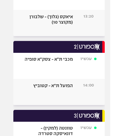
13:20
איאקס (גלוך) - שלבורן
(מקוצר 10)
עכשיו
מכבי ת"א - צסק"א סופיה
14:00
הפועל ת"א - קטוביץ
עכשיו
טוונטה (למקין) -
דונאיסקה סטרדה