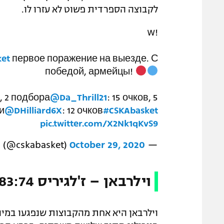
לקבוצה הספרדית פשוט לא עזרו לו.
W!
ket
первое поражение на выезде. С
победой, армейцы!
ч, 2 подбора
@Da_Thrill21
: 15 очков, 5
и
@DHilliard6X
: 12 очков
#CSKAbasket
pic.twitter.com/X2Nk1qKvS9
October 29, 2020
— CSKA Moscow (@cskabasket)
וילרבאן – ז'לגיריס 83:74
וילרבאן היא אחת מהקבוצות שנפגעו במיו