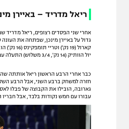
ריאל מדריד – באיירן מינכן 100
אחרי שני הפסדים רצופים, ריאל מדריד שמ
גדול על באיירן מינכן, שפתחה את העונה 
קארול (19 נ
יול הוותיק (14 נק', 3/4 משלוש) התעלה עם שלשות אופייניות.
חזרה למשחק ברבע השני, אבל הרבע השליש
גארובה, הובילו את הקבוצה של פבלו לאס
עבורו עם חמש נקודות בלבד, אבל חבריו 