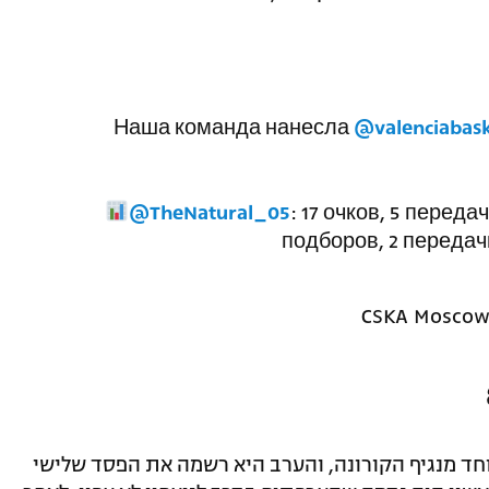
Наша команда нанесла
@valenciabas
@TheNatural_05
: 17 очков, 5 переда
подборов, 2 передач
חד מנגיף הקורונה, והערב היא רשמה את הפסד שלישי