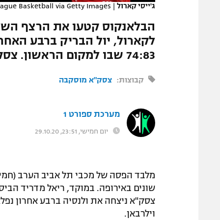
ג'ייסי קארול
|
ague Basketball via Getty Images
המגזין
לקארול, יול הבריק ברבע האחרו
74:83 שבו למקום הראשון. צסק"א ניצחה 75:84 את ולנסיה
קבוצות:
צסק"א מוסקבה
מערכת ספורט 1
יום חמישי, 23:51, 29.10.20
מלבד הפסה של מכבי תל אביב הערב (חמיש
צסק"א ניצחה את ולנסיה ברבע אחרון נפלא.
וילרבאן.