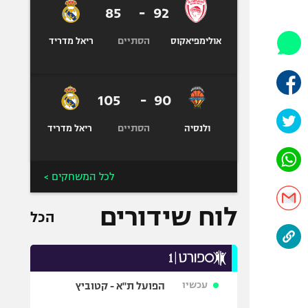
היאבקות WWE
85
-
92
אופניים
הסתיים
אולימפיאקוס
ריאל מדריד
ספורט מוטורי
כדורמים
פוטבול אמריקאי NFL
105
-
90
בייסבול MLB
הסתיים
ספורט אתגרי
ולנסיה
ריאל מדריד
ואקסטרים
אומנויות לחימה
לכל המשחקים >
גיימינג E-Sports
לוח שידורים
הכל
עכשיו
הפועל ת"א - קטוביץ