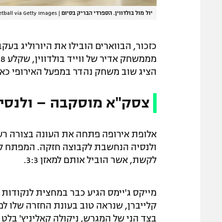
יול מול בולדווין. הספרדי הבריק בסיום
|
tball via Getty Images
כזכור, הבווארים הובילו את היורוליג בע
הציג שוב משחק נהדר במפעל האירופי כאשר צלף 15 נקו
צסק"א מוסקבה – ולנסיה :84
אלופת אירופה פתחה את העונה בצורה רעה
ולנסיה הנחשבת לקבוצה חזקה. המפתח לני
לקשת, אשר הוביל אותם למאזן 3:3.