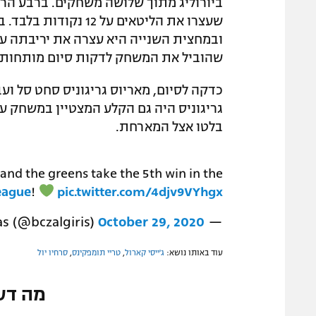
ביורוליג מתוך שלושה משחקים. ברבע הרא
שעצרו את הליטאים על
שהוביל את המשחק לדקות סיום מותחות.
כדקה לסיום, מאריוס גריגוניס סחט סל וע
בלטו אצל המארחת.
) and the greens take the 5th win in the
eague
!
pic.twitter.com/4djv9VYhgx
October 29, 2020
— BC Zalgiris Kaunas (@bczalgiris)
עוד באותו נושא:
ג'ייסי קארול
,
טריי תומפקינס
,
סרחיו יול
מה דע