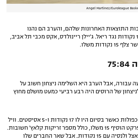
Angel Martinez/Euroleague Baske
קבות התוצאות האחרונות שלהם, והערב הם נהנו
מממשחק אדיר של ווייד בולדווין, שקלע 18 נקודות נגד ריאל. ג'יילן ריינולדס, אקס מכבי תל אביב,
דות משלו.
75
 עבורה, אבל הערב היא השלימה ניצחון חשוב על
צחון של הרוסים היה רבע רביעי כמעט מושלם מחוץ
מייקס ג'יימס הגיע כבר במחצית לנקודות כפולות כאשר בסיום היו לו 17 נקודות ו-5 אסיסטים. וויל
קלייברן, שנראה טוב בעונת החזרה שלו לפרקט הוסיף 15 משלו, כולל מספר זריקות קלאץ' חשובות.
בצד הני של המגרש, ניקולה קאליניץ' בלט אצל ולנסיה עם 15 נקודות, אבל שאר החברים שלו