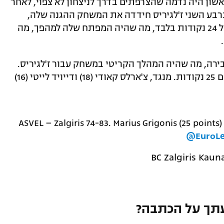
שון היה נדמה שהצרפתים בדרך לניצחון לא צפוי, לאחר
 12 נקודות בלבד. ברבע השני ז'לגיריס חידדה את המשחק ההגנה שלה,
ובמחצית השנייה היא עצרה את יריבתה על 24 נקודות בלבד, מה שהיה המפתח שלה למהפך, מה
בירה, מה שהיה המהלך הקריטי במשחק עבור ז'לגיריס.
גריגוניס היה גם הקלע המצטיין במשחק עם 25 נקודות. מנגד, צ'ארלס קאודי (18) ודייויד לייטי (16)
ASVEL – Zalgiris 74-83. Marius Grigonis (25 points
@EuroL
תך על הכתבה?