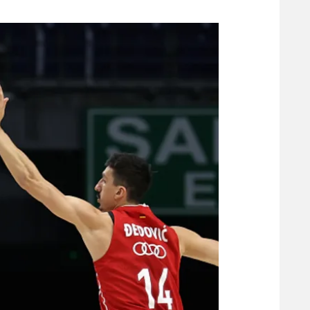
משתתפים וזוכים בפרסים
מכבי ת
הפועל 
תקנון משתתפים וזוכים בפרסים
הפועל 
תקנון עבור פעילות אלקטרה
הפועל 
תקנון עבור פעילות ספורט 1 – "מרלן"
מכבי נ
טניס
בני יהו
גיימינג E-Sports
תנאי שימוש
מדיניות פרטיות
תקנון פעילות ספורט 1
רשיון להקרנה פומבית לבית עסק
הצטרפות לחבילת הערוצים
לוח דרושים – ג'ובנט
תגיות