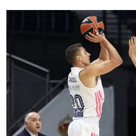
ל אביב
ליגה טורקית
תל אביב
ליגה סינית
חיפה
ליגה ברזילאית
באר שבע
ליגות נוספות
תניה
דה