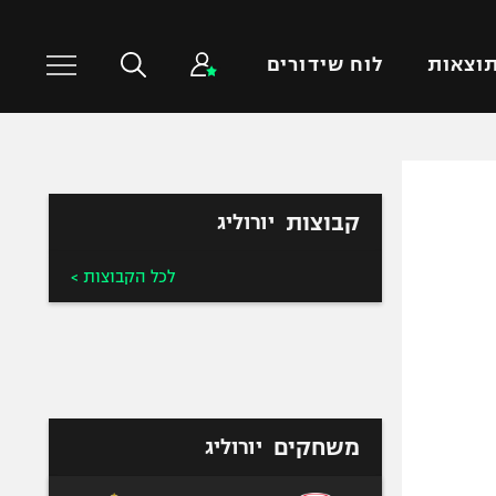
וצאות
לוח שידורים
כדורסל עולמי
ענפים נוספים
קבוצות
יורוליג
NBA
טניס
יורוליג
כדוריד
לכל הקבוצות >
יורוקאפ
כדורעף
שחייה
ג'ודו
אגרוף
ספורט אולימפי
משחקים
יורוליג
UFC