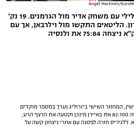
Angel Martinez/Eurole
הבלאנקוס קטעו את הרצף השלילי עם משחק אדיר מול הגרמנים. 19 נק'
ן. הליטאים התקשו מול וילרבאן, אך עם
י), המחזור השישי ביורוליג נערך במספר מוקדים
שונים באירופה. במוקד, ריאל מדריד הביסה 82:100 את באיירן מינכן וקטעה את הרצף הרע,
 ז'לגיריס חזרה לפסגה עם אחרי ניצחון קשה על