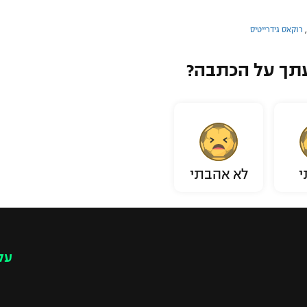
,
רוקאס גידרייטיס
תך על הכתבה?
י
לא אהבתי
עק