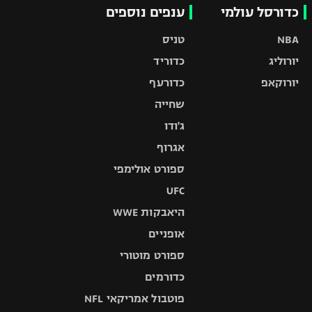
כדורסל עולמי
ענפים נוספים
NBA
טניס
יורוליג
כדוריד
יורוקאפ
כדורעף
שחייה
ג'ודו
אגרוף
ספורט אולימפי
UFC
היאבקות WWE
אופניים
ספורט מוטורי
כדורמים
פוטבול אמריקאי NFL