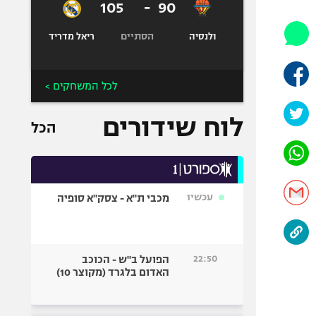
105
-
90
אופניים
ספורט מוטורי
הסתיים
ולנסיה
ריאל מדריד
כדורמים
פוטבול אמריקאי NFL
לכל המשחקים >
בייסבול MLB
לוח שידורים
ספורט אתגרי
הכל
ואקסטרים
אומנויות לחימה
גיימינג E-Sports
עכשיו
מכבי ת"א - צסק"א סופיה
22:50
הפועל ב"ש - הכוכב
האדום בלגרד (מקוצר 10)