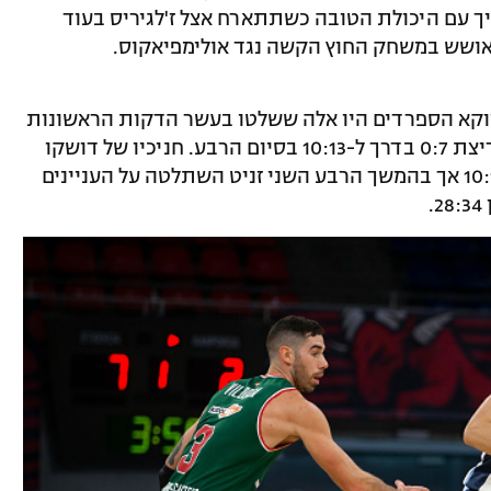
 להמשיך עם היכולת הטובה כשתתארח אצל ז'לגיריס בעוד
אושש במשחק החוץ הקשה נגד אולימפיאקוס.
ווקא הספרדים היו אלה ששלטו בעשר הדקות הראשונות
של המשחק ופתחו פער חמש נקודות עם ריצת 0:7 בדרך ל-10:13 בסיום הרבע. חניכיו של דושקו
איבאנוביץ' הספיקו להגדיל את הפער ל-10:17 אך בהמשך הרבע השני זניט השתלטה על העניינים