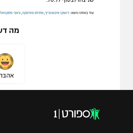
שניצחו לבסוף 70:77.
עוד באותו נושא:
דושקו איבאנוביץ'
,
מתיוס פוניטקה
,
צ'אבי פסקוואל
מה דע
אהבת