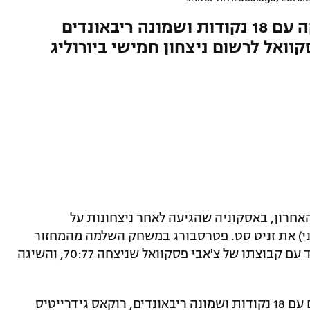
תצוגה טובה של מתיוס פוניטקה עם 18 נקודות ושמונה ריבאונדים
וואל לרשום ניצחון חמישי ביורוליג
אחרון, באסקוניה שהגיעה לאחר ניצחונות על
ני) את זניט סט. פטרסבורג במשחק השלמה מהמחזור
השלישי ביורוליג, אך לא הצליחה להתמודד עם קבוצתו של צ'אבי פסקוואל שניצחה 70:77, והשיגה
מתיוס פוניטקה הוביל את רשימת הקלעים עם 18 נקודות ושמונה ריבאונדים, רוקאס גידרייטיס