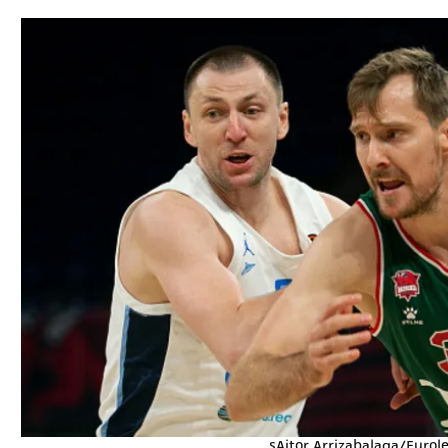
תל אביב
ליגה סינית
חיפה
ליגה ברזילאית
באר שבע
ליגות נוספות
תניה
דה
sAitor Arrizabalaga/Eurol