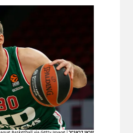
הפועל 
תקנון משתתפים וזוכים בפרסים
הפועל 
תקנון עבור פעילות אלקטרה
הפועל 
תקנון עבור פעילות ספורט 1 – "מרלן"
מכבי נ
טניס
בני יהו
גיימינג E-Sports
תנאי שימוש
מדיניות פרטיות
תקנון פעילות ספורט 1
רשיון להקרנה פומבית לבית עסק
הצטרפות לחבילת הערוצים
לוח דרושים – ג'ובנט
תגיות
זוראן דראגיץ'
|
eague Basketball via Getty Image
המגזין