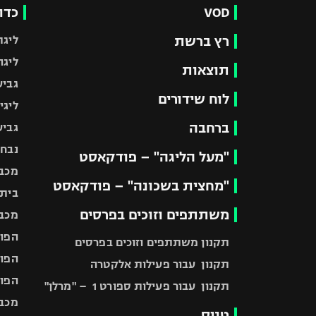
VOD
כדו
רץ ברשת
ליגת
ליגה
תוצאות
גביע
לוח שידורים
ליגי
ברחבה
גביע
נבחר
"מעל הליגה" – פודקאסט
מכבי
"מחצית בשכונה" – פודקאסט
בית"
משתתפים וזוכים בפרסים
מכבי
הפוע
תקנון משתתפים וזוכים בפרסים
הפוע
תקנון עבור פעילות אלקטרה
הפוע
תקנון עבור פעילות ספורט 1 – "מרלן"
מכבי
טניס