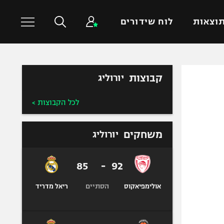
וצאות
לוח שידורים
כדורסל עולמי
ענפים נוספים
קבוצות
יורוליג
NBA
טניס
לכל הקבוצות >
יורוליג
כדוריד
יורוקאפ
כדורעף
משחקים
יורוליג
שחייה
ג'ודו
85
-
92
אגרוף
ספורט אולימפי
הסתיים
אולימפיאקוס
ריאל מדריד
UFC
היאבקות WWE