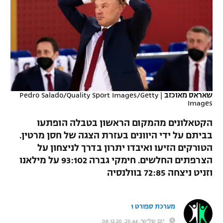
כדורסל נשים
נבחרת ישראל
יורוליג
ליגה ספרדית
טניס
VOD
מכבי תל אביב
מכבי חיפה
יורוקאפ
ליגה איטלקית
כדוריד
הפועל חולון
בית"ר ירושלים
רץ ברשת
ליגה צרפתית
כדורעף
הפועל ירושלים
מכבי תל אביב
ליגה הולנדית
שאראס מאוכזב
|
Pedro Salado/Quality Sport Images/Getty
שחייה
תוצאות
Images
דני אבדיה
הפועל תל אביב
ליגה טורקית
הקטאלונים מהמקום הראשון בטבלה הופתעו
ג'ודו
הפועל חיפה
לוח שידורים
בביתם על ידי היוונים בעזרת הצגה של חסן מרטין.
ליגה סינית
הטורקים הזיעו ואיבדו יתרון בדרך לניצחון על
אגרוף
הפועל באר שבע
הצרפתים החלשים. חימקי גברה 93:102 על מילאנו
ליגה ברזילאית
ברחבה
וזניט ניצחה 72:85 בוולנסיה
ספורט אולימפי
מכבי נתניה
ליגות נוספות
UFC
"מעל הליגה" – פודקאסט
בני יהודה
מערכת ספורט 1
היאבקות WWE
יום שלישי, 23:44, 08.12.20