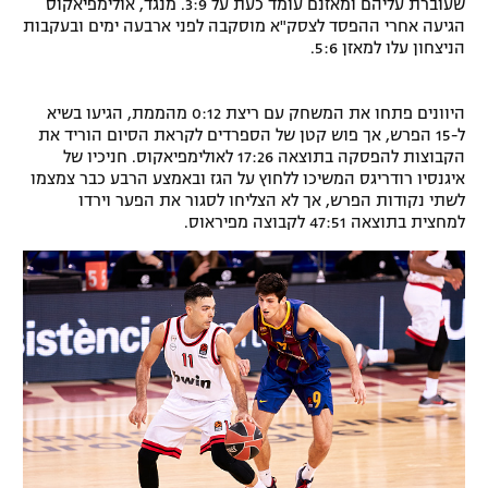
שעוברת עליהם ומאזנם עומד כעת על 3:9. מנגד, אולימפיאקוס
הגיעה אחרי ההפסד לצסק"א מוסקבה לפני ארבעה ימים ובעקבות
רשיון להקרנה פומבית לבית עסק
הניצחון עלו למאזן 5:6.
הצטרפות לחבילת הערוצים
היוונים פתחו את המשחק עם ריצת 0:12 מהממת, הגיעו בשיא
לוח דרושים – ג'ובנט
ל-15 הפרש, אך פוש קטן של הספרדים לקראת הסיום הוריד את
הקבוצות להפסקה בתוצאה 17:26 לאולימפיאקוס. חניכיו של
איגנסיו רודריגס המשיכו ללחוץ על הגז ובאמצע הרבע כבר צמצמו
תגיות
לשתי נקודות הפרש, אך לא הצליחו לסגור את הפער וירדו
למחצית בתוצאה 47:51 לקבוצה מפיראוס.
המגזין