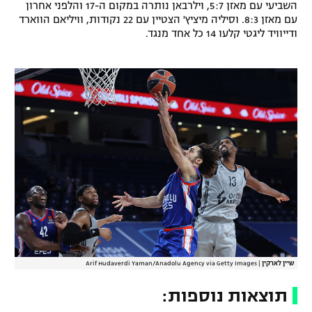
השביעי עם מאזן 5:7, וילרבאן נותרה במקום ה-17 והלפני אחרון
עם מאזן 8:3. וסיליה מיציץ' הצטיין עם 22 נקודות, וויליאם הווארד
ודייוויד ליגטי קלעו 14 כל אחד מנגד.
שיין לארקין
|
Arif Hudaverdi Yaman/Anadolu Agency via Getty Images
תוצאות נוספות: