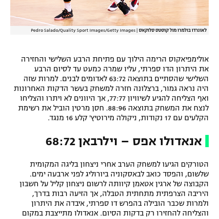
לאונרדו בולמרו מול קוסטס סלוקאס
|
Pedro Salado/Quality Sport Images/Getty Images
אולימפיאקוס הרימה הילוך עם פתיחת הרבע השלישי והחזירה
את היתרון הדו ספרתי, עליו שמרה כמעט עד לסיום הרבע
השלישי שהסתיים בתוצאה 63:72 לאדומים לבנים. למרות שזה
היה נראה גמור, ברצלונה חזרה למשחק בעשר הדקות האחרונות
ואף הצליחה להגיע לשיוויון 77:77, אך היוונים לא ויתרו והצליחו
לנצח את המשחק בתוצאה 88:96. חסן מרטין הוביל את רשימת
הקלעים עם 17 נקודות, ניקולה מירוטיץ' קלע 16 מנגד.
אנאדולו אפס – וילרבאן 68:72
הטורקים הגיעו למשחק הערב אחרי ניצחון בליגה המקומית
שלשום, והפסד כואב לבאסקוניה ביורוליג לפני ארבעה ימים.
הקבוצה של ארגין אטאמן קיוותה לרשום ניצחון קליל על חשבון
היריבה הצרפתית מתחתית הטבלה, אך הזיעה רבות בדרך,
ולמרות שכבר הובילה בהפרש דו ספרתי, איבדה את היתרון
והצליחה להחזירו רק בדקות הסיום. אנאדולו מתייצבת במקום