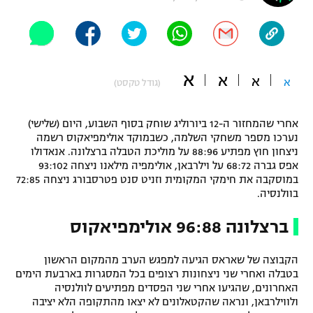
"מחצית בשכונה" – פודקאסט
אופניים
ספורט מוטורי
משתתפים וזוכים בפרסים
א
א
א
א
(גודל טקסט)
כדורמים
תקנון משתתפים וזוכים בפרסים
טניס
אחרי שהמחזור ה-12 ביורוליג שוחק בסוף השבוע, היום (שלישי)
פוטבול אמריקאי NFL
נערכו מספר משחקי השלמה, כשבמוקד אולימפיאקוס רשמה
תקנון עבור פעילות אלקטרה
ניצחון חוץ מפתיע 88:96 על מוליכת הטבלה ברצלונה. אנאדולו
גיימינג E-Sports
בייסבול MLB
אפס גברה 68:72 על וילרבאן, אולימפיה מילאנו ניצחה 93:102
תקנון עבור פעילות ספורט 1 – "מרלן"
במוסקבה את חימקי המקומית וזניט סנט פטרסבורג ניצחה 72:85
בוולנסיה.
ספורט אתגרי ואקסטרים
תנאי שימוש
ברצלונה 96:88 אולימפיאקוס
אומנויות לחימה
מדיניות פרטיות
הקבוצה של שאראס הגיעה למפגש הערב מהמקום הראשון
גיימינג E-Sports
בטבלה ואחרי שני ניצחונות רצופים בכל המסגרות בארבעת הימים
האחרונים, שהגיעו אחרי שני הפסדים מפתיעים לוולנסיה
תקנון פעילות ספורט 1
ולווילרבאן, ונראה שהקטאלונים לא יצאו מהתקופה הלא יציבה