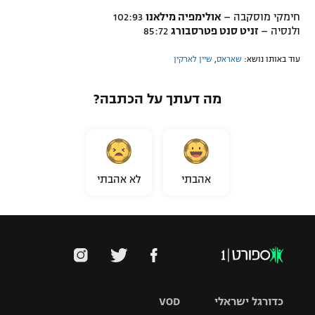
חימקי מוסקבה –
אולימפיה מילאנו
102:93
ולנסיה –
זניט סנט פטרסבורג
85:72
עוד באותו נושא:
שאראס
,
שיין לארקין
מה דעתך על הכתבה?
אהבתי
לא אהבתי
כדורגל ישראלי
VOD