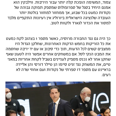
צמוד, המשימה הופכת קלה יותר עבור היריבות. ווילבקין הוא
רשיון להקרנה פומבית לבית עסק
אמנם היחיד בסגל של ספרופולוס שמספק תפוקה גבוהה של
נקודות כמעט בכל שבוע, אך ממחזור למחזור בולטת יותר
העובדה שלנציגה הישראלית ביורוליג אין רעיונות התקפיים מלבד
הצטרפות לחבילת הערוצים
למסור את הכדור לגארד ולקוות לטוב.
לוח דרושים – ג'ובנט
כך היה גם נגד החבורה מרוסיה, כאשר מספר 1 בצהוב לקח כמעט
תגיות
את כל הזריקות בחמש הדקות האחרונות, שחלקן הגדול היו
ממצבים קשים לכל הדעות, תוך כדי סיבוב או עם יד יריבה שחסמה
את המבט הנקי לסל. אם במשחקים אחרים אפשר היה לטעון שאף
המגזין
שחקן אחר לא נכנס מספיק לעניינים בשביל לקחת אחריות במאני
טיים, את המשחק נגד זניט סיימו הן טיילר דורסי והן אלייז'ה
בראיינט עם מספר דו ספרתי של נקודות ועם אחוזי שדה לא
רעים.