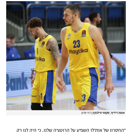
אנטה ז'יז'יץ', סקוטי ווילבקין
|
דני מרון
"החסרון של אות'לו השפיע על הרוטציה שלנו, כי היה לנו רק