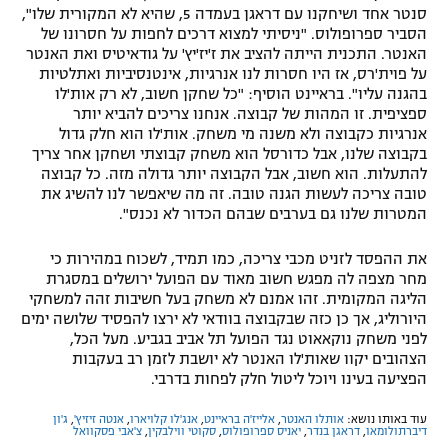
סנטר אחד ושיחקנו עם דראגן בעמדה 5, שהיא לא המקורית שלו",
הסביר ספרופולוס. "ניסיתי למצוא דרכים לחפות על חסרונו של
האנטר. התכנית הייתה להציב את ז'יז'יץ' על גודאיטיס ואת האנטר
על פוית'רס, אז היו חסרות לנו אנרגיות, אינטנסיביות ואתלטיות
בהגנה עליו". בראיינט הוסיף: "כל שחקן חשוב, לא רק אות'לו
ספציפית. זו המהות של קבוצה. אנחנו צריכים להביא יותר
אנרגיות כקבוצה ולא משנה מי משחק. אות'לו הוא חלק גדול
בקבוצה שלנו, אבל כדורסל הוא משחק קבוצתי ושחקן אחר צריך
להתעלות. הוא חשוב, אבל הקבוצה יותר גדולה מזה. כל קבוצה
טובה צריכה לעשות הגנה טובה. זה מה שיאפשר לנו להשיג את
המטרות שלנו גם בערבים שבהם הכדור לא נכנס".
את ההפסד לזניט מכבי צריכה, כמו תמיד, לשכוח במהירות כי
מחר מצפה לה מפגש חשוב מאוד עם הפועל ירושלים במסגרת
הליגה המקומית. זהו אמנם לא משחק בעל חשיבות זהה למשחקי
היורוליג, אך כן כזה שבקבוצה בוודאי לא ירצו להפסיד שלושה ימים
לפני משחק נוקאאוט נגד הפועל תל אביב בגביע. מעל הכל,
הצהובים יקוו שאות'לו האנטר לא יושבת לזמן רב בעקבות
הפציעה בעינו ויוכל ליטול חלק לפחות בדרבי.
עוד באותו נושא:
אותלו האנטר
,
אלייז'ה בראיינט
,
אנג'לו קלויארו
,
אנטה זיזיץ'
,
ג'ון
דיברתולומאו
,
דראגן בנדר
,
יאניס ספרופולוס
,
סקוטי ווילבקין
,
צ'אבי פסקוואל