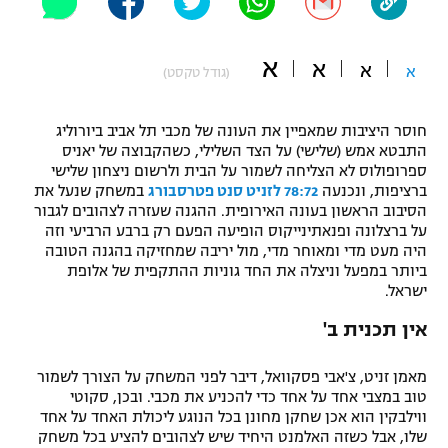
"מחצית בשכונה" – פודקאסט
אופניים
א
א
א
א
(גודל טקסט)
ספורט מוטורי
משתתפים וזוכים בפרסים
חוסר היציבות שמאפיין את העונה של מכבי תל אביב ביורוליג
כדורמים
התבטא אמש (שלישי) על הצד השלילי, כשהקבוצה של יאניס
תקנון משתתפים וזוכים בפרסים
טניס
ספרופולוס לא הצליחה לשמור על הבית ולרשום ניצחון שלישי
פוטבול אמריקאי NFL
ברציפות, ונכנעה
78:72 לזניט סנט פטרסבורג
במשחק שנעל את
תקנון עבור פעילות אלקטרה
הסיבוב הראשון בעונה האירופית. ההגנה שעזרה לצהובים לגבור
גיימינג E-Sports
על ברצלונה ופנאתינייקוס הופיעה הפעם רק ברבע הרביעי וזה
בייסבול MLB
תקנון עבור פעילות ספורט 1 – "מרלן"
היה מעט מדי ומאוחר מדי, מול יריבה שמחזיקה בהגנה הטובה
ביותר במפעל וניצלה את החד גוניות ההתקפית של אלופת
ספורט אתגרי ואקסטרים
ישראל.
תנאי שימוש
אין תכנית ב'
אומנויות לחימה
מדיניות פרטיות
גיימינג E-Sports
מאמן זניט, צ'אבי פסקוואל, דיבר לפני המשחק על הצורך לשמור
טוב במצבי אחד על אחד כדי להכניע את מכבי. ובכן, סקוטי
ווילבקין הוא אכן שחקן מחונן בכל הנוגע ליכולת האחד על אחד
תקנון פעילות ספורט 1
שלו, אבל כשזה האלמנט היחיד שיש לצהובים להציע בכל משחק