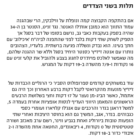
תלות בשני הצדדים
אם בהתקפה הקבוצה קמה ונופלת על ווילבקין, הרי שבהגנה
עמוד התווך הוא כמובן אות'לו האנטר. נגד זניט, הסנטר בן ה-34
שהיה בספק בעקבות כאבי גב, נרשם בסופו של דבר בסגל אך
הספיק לשחק שתי דקות בלבד לפני שהתפנה לביה"ח 'איכילוב' עם
חתך בעינו. הוא נבדק ונשללה פגיעה ברשתית. בלעדיו, הצהובים
נותרו עם אנטה ז'יז'יץ' כסנטר היחיד בסגל וללא שר ההגנה שלהם,
מה שאפשר לאלכס פוית'רס לחגוג בצבע ולהוביל את קלעי זניט עם
16 נקודות ו-7/9 מהשדה ב-19 דקות על המגרש.
עוד במשחקים קודמים ספרופולוס הסביר כי הרגליים הכבדות של
ז'יז'יץ' מונעות מהקרואטי לקבל דקות ברבע האחרון וכך היה גם
אתמול, כאשר הביג-מן נעצר על 17 דקות וחצי בשלושת הרבעים
הראשונים והמאמן היווני העדיף לנסות אופציות אחרת בעמדה 5,
למשל דראגן בנדר והרכבים עם אנג'לו קלויארו ועומרי כספי
כגבוהים. בנדר, אגב, המשיך גם הוא בחוסר היציבות ואחרי שתי
הופעות טובות ביורוליג ואחת בגביע ווינר, רשם ערב מאכזב ושורה
סטטיסטית של 0 נקודות, 4 ריבאונדים, החטאה אחת מהשדה ו-2
איבודי כדור ב-18 דקות.