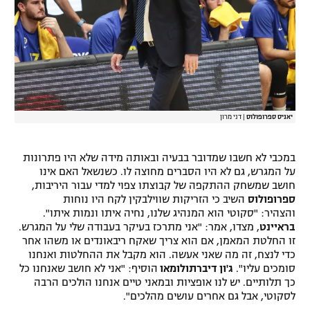
יאניס ספרופולוס
|
דני מרון
במכבי לא חשבו שמדובר בבעיה ובאותה מידה שלא היו פתרונות
על המגרש, גם לא היו הסברים מחוצה לו. כשנשאל האם אינו
חושב שמשחק ההתקפה של קבוצתו צפוי למדי עבור היריבות,
ספרופולוס
השיב כי הזריקות שווילבקין לקח היו נוחות
והצהיר: "סקוטי הוא המנהיג שלנו, נחיה איתו ונמות איתו".
בראיינט
, מצדו, אמר: "אני מתרכז בעיקר בעבודה שלי על המגרש.
זו החלטת המאמן, אם הוא צריך שאקח ריבאונדים או משהו אחר
כדי לנצח, זה מה שאני אעשה. הוא מקבל את ההחלטות ואנחנו
סומכים עליו".
ג'ון דיברתולומאו
הוסיף: "אני לא חושב שאנחנו כל
כך תלותיים. יש לנו אופציות ובמאני טיים אנחנו הולכים הרבה
לסקוטי, אבל גם אחרים עושים מהלכים".