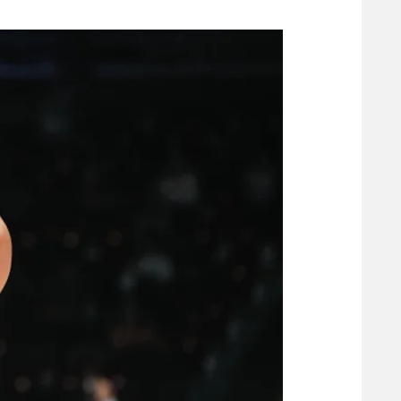
משתתפים וזוכים בפרסים
מכבי ת
הפועל 
תקנון משתתפים וזוכים בפרסים
הפועל 
תקנון עבור פעילות אלקטרה
הפועל 
תקנון עבור פעילות ספורט 1 – "מרלן"
מכבי נ
טניס
בני יהו
גיימינג E-Sports
תנאי שימוש
מדיניות פרטיות
תקנון פעילות ספורט 1
רשיון להקרנה פומבית לבית עסק
הצטרפות לחבילת הערוצים
לוח דרושים – ג'ובנט
תגיות