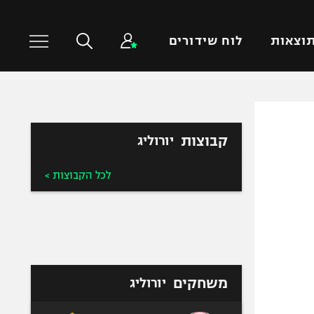
וצאות
לוח שידורים
כדורסל עולמי
ענפים נוספים
קבוצות
יורוליג
NBA
טניס
יורוליג
כדוריד
לכל הקבוצות >
יורוקאפ
כדורעף
שחייה
ג'ודו
אגרוף
ספורט אולימפי
משחקים
יורוליג
UFC