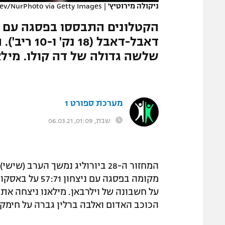
ניקולה מירוטיץ'
|
eev/NurPhoto via Getty Images
המגזין
שלשה גדולה של דה קולו. מילאנ
מערכת ספורט 1
שבת, 01:09, 06.03.21
המחזור ה-28 ביורוליג נמשך הער
על חשבונה של וילרבאן. מילאנו ניצחה את
הכוכב האדום ואלבה ברלין גברה על חימק