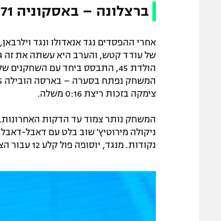
ברצלונה – באסקוניה 57:71
אחרי ההפסדים נגד אנאדולו ונגד וילרבאן,
של עודד קטש, והערב היא עשתה את זה גם
הולדת 45, התבסס ביחד עם השחקני
צימקה בזכות ריצת 0:16 משלה.
המשחק נותר צמוד עד הדקות האחרונות, א
נקודות. מנגד, יוסופה פול קלע 12 עבור הצד המפסיד.