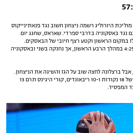
 מוליכת היורוליג רשמה ניצחון חשוב נגד פנאתינייקוס
 נגד באסקוניה בדרבי ספרדי. שאראס, שחגג יום
ם שלו במקום הראשון וקטע רצף חיובי של הבאסקים.
המשחק נפתח בסערה – בארסה הובילה 4:25 במהלך הרבע הראשון, אך נחנקה בשני ובאסקוניה
בל ברצלונה לחצה שוב על הגז והשיגה את הניצחון.
ניקולה מירוטיץ' שוב בלט עם דאבל-דאבל של 18 נקודות ו-10 ריבאונדים, קורי היגינס תרם 13