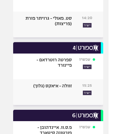
14:20
סט. פאולי - גרויתר פורת
(פריצות)
ישיר
עכשיו
ספרטה רוטרדאם -
פיינורד
ישיר
15:25
זוולה - איאקס (גלוך)
ישיר
עכשיו
פ.ס.וו. איינדהובן -
פורטונה סיטארד