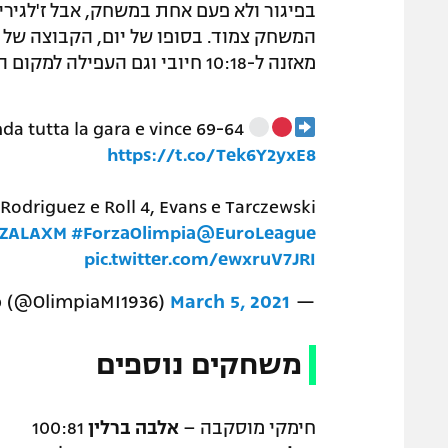
בפיגור ולא פעם אחת במשחק, אבל ז'לגיר
המשחק צמוד. בסופו של יום, הקבוצה של 
מאזנה ל-10:18 חיובי וגם העפילה למקום השלישי בטבלה. שאבון שילדס בלט שוב עם 23 נקודות.
da tutta la gara e vince 69-64
https://t.co/Tek6Y2yxE8
 Rodriguez e Roll 4, Evans e Tarczewski
ZALAXM
#ForzaOlimpia
@EuroLeague
pic.twitter.com/ewxruV7JRI
March 5, 2021
— Olimpia Milano (@OlimpiaMI1936)
משחקים נוספים
חימקי מוסקבה –
אלבה ברלין
100:81