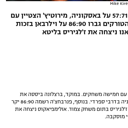
Mike Kir
הקטלונים התבססו בפסגה עם 57:71 על באסקוניה, מירוטיץ' הצטיין עם
דאבל-דאבל (18 נק' ו-10 ריב'). הטורקים גברו 86:90 על וילרבאן בזכות
ו ניצחה את ז'לגיריס בליטא
ב (שישי) עם חמישה משחקים. במוקד, ברצלונה ביססה את
מקומה בפסגה עם ניצחון 57:71 על באסקוניה בדרבי ספרדי. בנוסף, פנרבחצ'ה רשמה 86:90 יקר
 ז'לגיריס בתום משחק צמוד. אולימפיאקוס ניצחה את
י מוסקבה.