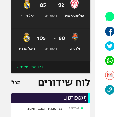
היאבקות WWE
85
-
92
אופניים
הסתיים
אולימפיאקוס
ריאל מדריד
ספורט מוטורי
כדורמים
פוטבול אמריקאי NFL
105
-
90
בייסבול MLB
הסתיים
ספורט אתגרי
ולנסיה
ריאל מדריד
ואקסטרים
אומנויות לחימה
לכל המשחקים >
גיימינג E-Sports
לוח שידורים
הכל
עכשיו
בני סכנין - מכבי חיפה