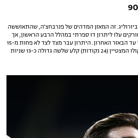
ורים האחרונים ביורוליג. זה המאזן המדהים של פנרבחצ'ה, שהתאוששה
קים עלו ליתרון דו ספרתי במהלל הרבע הראשון, אך
מהר מאוד איבדו אותו והמשחק הפך צמוד עד הבאזר האחרון. היתרון עבר מצד לצד לא פחות מ-15
פעמים במהלך ההתמודדות, אך ננדו דה קולו המצטיין (24 נקודות) קלע שלשה גדולה כ-13 שניות