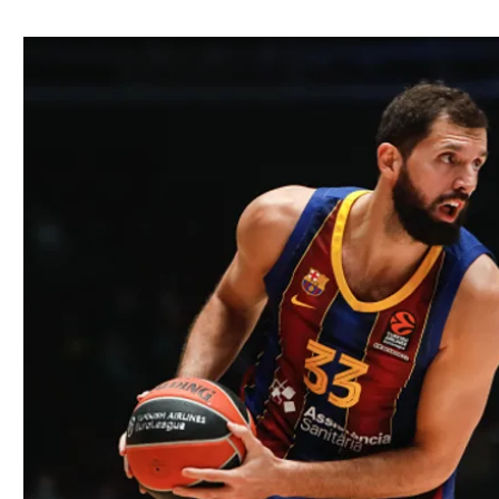
ל אביב
ליגה טורקית
תל אביב
ליגה סינית
חיפה
ליגה ברזילאית
באר שבע
ליגות נוספות
תניה
דה