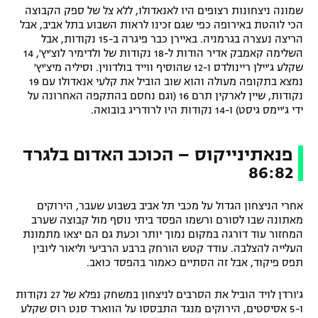
שמונה ניצחונות רצופים היו לאנאדולו, ללא צל של ספק הקבוצה
הכי לוהטת באירופה כפי שגם זכינו לראות השבוע בתל אביב, אבל
הריצה נעצרה בגרמניה. באיירן כבר פיגרה ב-15 נקודות, אבל
השלימה קאמבק אדיר הודות ל-18 נקודות של ולדימיר לוצ'יץ', 14
שקלע ג'יילן ריינולדס ו-12 שהוסיף ווייד בולדווין. וסיליה מיצ'יץ'
נמצא בתקופה מעולה והוא שוב הוביל את קלעי אנאדולו עם 19
נקודות, שיין לארקין תרם 16 (וגם נחסם בהתקפה האחרונה על
ידי ג'יימס גיסט) ו-14 נקודות היו לרודריג בובואה.
פנאתינייקוס – הכוכב האדום בלגרד
86:82
אחרי הניצחון הגדול על מכבי תל אביב בשבוע שעבר, הירוקים
מאתונה שבו לסורם ורשמו הפסד ביתי נוסף מול קבוצה שערב
המחזור עוד דורגה במקום נמוך יותר וכעת גם הם יצאו מתמונת
העלייה להצלבה. עודד קטש הורחק ברבע הרביעי וליאור ליובין
תפס פיקוד, אבל זה הסתיים כאמור בהפסד כואב.
ג'ורדן לויד הוביל את הסרבים לניצחון במשחק נפלא של 27 נקודות
ו-5 אסיסטים, הירוקים מנגד התבססו על הווארד סנט רוס שקלע