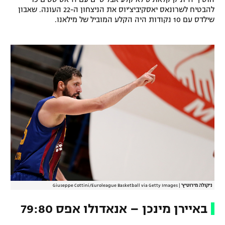
להבטיח לשרונאס יאסקיביצ'יוס את הניצחון ה-22 העונה. שאבון
רשיון להקרנה פומבית לבית עסק
שילדס עם 10 נקודות היה הקלע המוביל של מילאנו.
הצטרפות לחבילת הערוצים
לוח דרושים – ג'ובנט
תגיות
המגזין
ניקולה מירוטיץ'
|
Giuseppe Cottini/Euroleague Basketball via Getty Images
באיירן מינכן – אנאדולו אפס 79:80