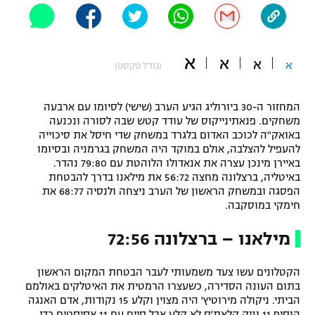
"מחצית בשכונה" – פודקאסט
אופניים
א
א
ספורט מוטורי
א
א
משתתפים וזוכים בפרסים
(גודל טקסט)
כדורמים
המחזור ה-30 ביורוליג הגיע הערב (שישי) לסיומו עם ארבעה
תקנון משתתפים וזוכים בפרסים
טניס
משחקים. פנאתינייקוס של עודד קטש שבה לסורה ונכנעה
פוטבול אמריקאי NFL
באואק"ה לכוכב האדום בלגרד במשחק שדי חיסל את סיכוייה
תקנון עבור פעילות אלקטרה
להעפיל להצלבה, אולם במוקד היה המשחק בגרמניה ובסיומו
גיימינג E-Sports
באיירן מינכן עצרה את אנאדולו הלוהטת עם 79:80 נהדר.
בייסבול MLB
תקנון עבור פעילות ספורט 1 – "מרלן"
באיטליה, ברצלונה מחצה 56:72 את מילאנו בדרך להבטחת
הפסגה ובמשחק הראשון של הערב ניצחה ולנסיה 68:77 את
ספורט אתגרי ואקסטרים
חימקי במוסקבה.
תנאי שימוש
אומנויות לחימה
מילאנו – ברצלונה 72:56
מדיניות פרטיות
גיימינג E-Sports
הקטלונים עשו צעד משמעותי לעבר הבטחת המקום הראשון
בתום העונה הסדירה, כשעצרו הרמטית את האיטלקים באולמם
תקנון פעילות ספורט 1
הביתי. ניקולה מירוטיץ' היה מצוין וקלע 15 נקודות, אדם האנגה
הוסיף 11 וניק קלאת'ס לא קלע אבל סיים עם 11 אסיסטים כדי