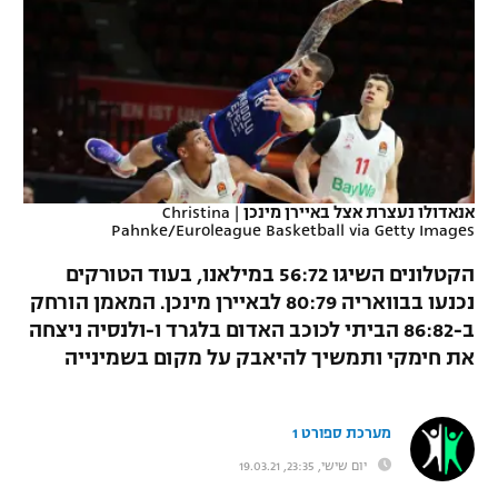
כדורסל נשים
נבחרת ישראל
יורוליג
ליגה ספרדית
טניס
VOD
מכבי תל אביב
מכבי חיפה
יורוקאפ
ליגה איטלקית
כדוריד
הפועל חולון
בית"ר ירושלים
רץ ברשת
ליגה צרפתית
כדורעף
הפועל ירושלים
מכבי תל אביב
ליגה הולנדית
אנאדולו נעצרת אצל באיירן מינכן
|
Christina
שחייה
תוצאות
Pahnke/Euroleague Basketball via Getty Images
דני אבדיה
הפועל תל אביב
ליגה טורקית
הקטלונים השיגו 56:72 במילאנו, בעוד הטורקים
ג'ודו
הפועל חיפה
לוח שידורים
נכנעו בבוואריה 80:79 לבאיירן מינכן. המאמן הורחק
ליגה סינית
ב-86:82 הביתי לכוכב האדום בלגרד ו-ולנסיה ניצחה
אגרוף
הפועל באר שבע
את חימקי ותמשיך להיאבק על מקום בשמינייה
ליגה ברזילאית
ברחבה
ספורט אולימפי
מכבי נתניה
ליגות נוספות
מערכת ספורט 1
UFC
"מעל הליגה" – פודקאסט
בני יהודה
יום שישי, 23:35, 19.03.21
היאבקות WWE