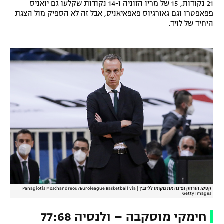
21 נקודות, 15 של מריו הזוניה ו-14 נקודות שקלעו גם יואניס
פפאפטרו וגם גאורגיוס פאפאיאניס, אבל זה לא הספיק מול הצגת
היחיד של לויד.
קטש. הורחק ופינה את מקומו לליובין
|
Panagiotis Moschandreou/Euroleague Basketball via
Getty Images
חימקי מוסקבה – ולנסיה 77:68