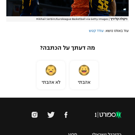
ניקולה קליניץ'
|
Mikhail Serbin/Euroleague Basketball via Getty Images
עוד באותו נושא:
עודד קטש
מה דעתך על הכתבה?
אהבתי
לא אהבתי
כדורגל ישראלי
VOD