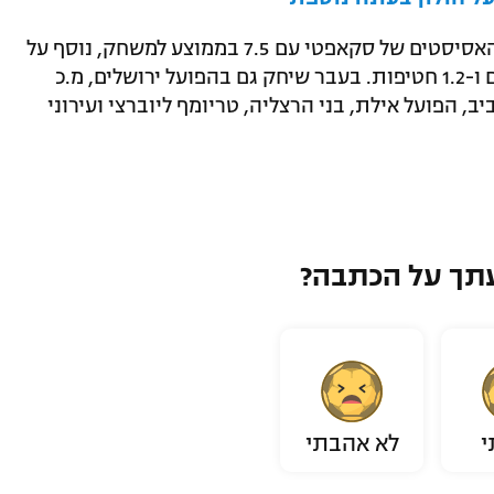
את העונה האחרונה סיים הישראלי כמלך האסיסטים של סקאפטי עם 7.5 בממוצע למשחק, נוסף על
15.7 נקודות (35.2 אחוזים ל-3), 3 ריבאונדים ו-1.2 חטיפות. בעבר שיחק גם בהפועל ירושלים, מ.כ
, הפועל אילת, בני הרצליה, טריומף ליוברצי ועירוני
תך על הכתבה?
י
לא אהבתי