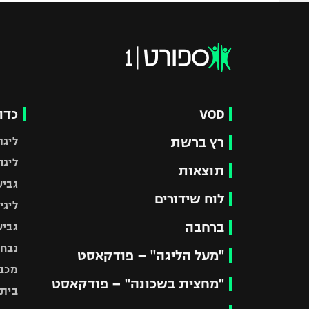
VOD
כדו
רץ ברשת
ליגת
ליגה
תוצאות
גביע
לוח שידורים
ליגי
ברחבה
גביע
נבחר
"מעל הליגה" – פודקאסט
מכבי
"מחצית בשכונה" – פודקאסט
בית"