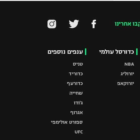
בו אחרינו
כדורסל עולמי
ענפים נוספים
NBA
טניס
יורוליג
כדוריד
יורוקאפ
כדורעף
שחייה
ג'ודו
אגרוף
ספורט אולימפי
UFC