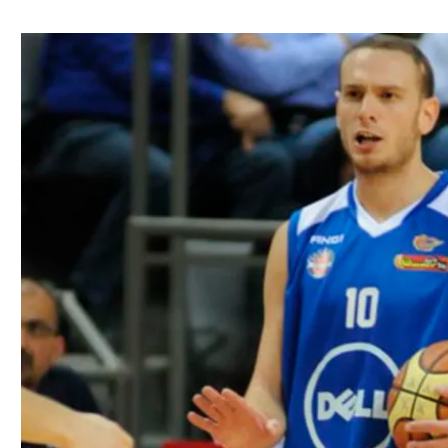
ל אביב
ליגה טורקית
תל אביב
ליגה סינית
חיפה
ליגה ברזילאית
באר שבע
ליגות נוספות
תניה
דה