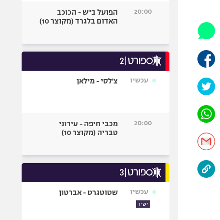
היאבקות WWE
20:00
הפועל ב"ש - הכוכב
אופניים
האדום בלגרד (מקוצר 10)
ספורט מוטורי
כדורמים
פוטבול אמריקאי NFL
בייסבול MLB
עכשיו
צ'לסי - מילאן
ספורט אתגרי
ואקסטרים
אומנויות לחימה
20:00
מכבי חיפה - עירוני
גיימינג E-Sports
טבריה (מקוצר 10)
עכשיו
שטוטגרט - אברטון
ישיר