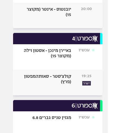
20:00
יובנטוס - אינטר (מקוצר
15)
עכשיו
באיירן מינכן - אסטון וילה
(מקוצר 15)
19:25
קולצ'סטר - סאותהמפטון
(פרץ)
ישיר
עכשיו
מגזין טניס גברים 6.8