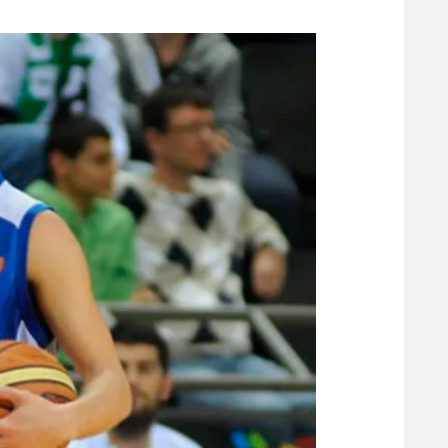
משתתפים וזוכים בפרסים
מכבי ת
הפועל 
תקנון משתתפים וזוכים בפרסים
הפועל 
תקנון עבור פעילות אלקטרה
הפועל 
תקנון עבור פעילות ספורט 1 – "מרלן"
מכבי נ
טניס
בני יהו
גיימינג E-Sports
תנאי שימוש
מדיניות פרטיות
תקנון פעילות ספורט 1
רשיון להקרנה פומבית לבית עסק
הצטרפות לחבילת הערוצים
לוח דרושים – ג'ובנט
תגיות