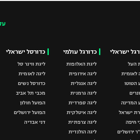
עק
רגל ישראלי
כדורגל עולמי
כדורסל ישראלי
 העל
ליגת האלופות
ליגת ווינר סל
 לאומית
ליגה אירופית
ליגה לאומית
 הטוטו
ליגה אנגלית
כדורסל נשים
ונרים
ליגה גרמנית
מכבי תל אביב
 המדינה
ליגה ספרדית
הפועל חולון
ת ישראל
ליגה איטלקית
הפועל ירושלים
 חיפה
ליגה צרפתית
דני אבדיה
ר ירושלים
ליגה הולנדית