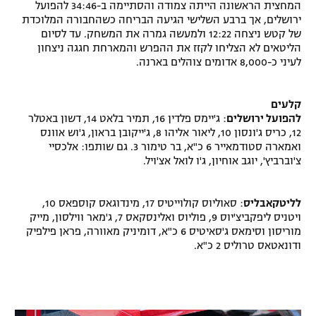
המחצית הראשונה הייתה צמודה והסתיימה ב-34:46 להפועל
רשיון להקרנה פומבית לבית עסק
ירושלים, אך ברבע השלישי הגיעה הבריחה כשהחבורה המלוכדת
של קטש ניצחה 12:22 ולמעשה גמרה את המשחק. עד לסיום
הליטאים לא הצליחו לקזז את ההפרש והמארחת חגגה ניצחון
הצטרפות לחבילת הערוצים
לעיני כ-8,000 אדומים צוהלים בארנה.
לוח דרושים – ג'ובנט
קלעים
להפועל ירושלים
: ג'יימס פלדין 16, תמיר בלאט 14, דשון באטלר
תגיות
12, כריס ג'ונסון 10, ליאור אליהו 8, ג'ייקובן בראון, ג'וש אוונס
ואמארה סטודמאייר 6 כ"א, בר טימור 3. גם שותפו: אלכסיי
המגזין
צ'וברביץ', יוגב אוחיון, ג'ו לואל אצ'ויל.
לליטקאבליס
: סאוליוס קולוייטיס 17, מינדוגאס קוספאס 10,
ויטניס ליפקביצ'יוס 9, פוליוס ואלינסקאס 7, ג'מאר ווילסון, מייק
מוריסון וסימאס ג'סאיטיס 6 כ"א, דומיניק מאוורה, פראן פילפיק
ודונאטאס טרוליס 2 כ"א.