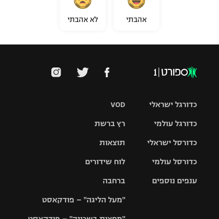
אהבתי
לא אהבתי
כדורגל ישראלי
VOD
כדורגל עולמי
רץ ברשת
ליגת העל
כדורסל ישראלי
תוצאות
ליגת
ליגה לאומית
האלופות
כדורסל עולמי
לוח שידורים
ליגת ווינר
סל
גביע הטוטו
ענפים נוספים
ברחבה
ליגה
NBA
אירופית
"מעל הליגה" – פודקאסט
ליגה לאומית
ליגיונרים
טניס
יורוליג
ליגה אנגלית
"מחצית בשכונה" – פודקאסט