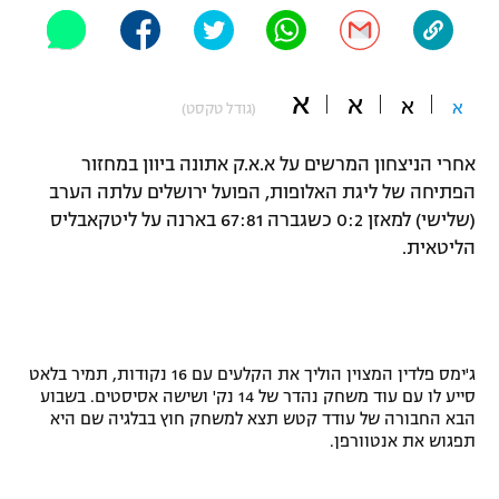
"מחצית בשכונה" – פודקאסט
אופניים
א
ספורט מוטורי
א
משתתפים וזוכים בפרסים
א
א
(גודל טקסט)
כדורמים
אחרי הניצחון המרשים על א.א.ק אתונה ביוון במחזור
תקנון משתתפים וזוכים בפרסים
טניס
הפתיחה של ליגת האלופות, הפועל ירושלים עלתה הערב
פוטבול אמריקאי NFL
(שלישי) למאזן 0:2 כשגברה 67:81 בארנה על ליטקאבליס
תקנון עבור פעילות אלקטרה
הליטאית.
גיימינג E-Sports
בייסבול MLB
תקנון עבור פעילות ספורט 1 – "מרלן"
ספורט אתגרי ואקסטרים
תנאי שימוש
אומנויות לחימה
ג'ימס פלדין המצוין הוליך את הקלעים עם 16 נקודות, תמיר בלאט
סייע לו עם עוד משחק נהדר של 14 נק' ושישה אסיסטים. בשבוע
מדיניות פרטיות
הבא החבורה של עודד קטש תצא למשחק חוץ בבלגיה שם היא
גיימינג E-Sports
תפגוש את אנטוורפן.
תקנון פעילות ספורט 1