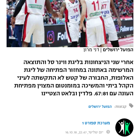
כדורסל נשים
נבחרת ישראל
יורוליג
ליגה ספרדית
טניס
VOD
מכבי תל אביב
מכבי חיפה
יורוקאפ
ליגה איטלקית
כדוריד
הפועל חולון
בית"ר ירושלים
רץ ברשת
ליגה צרפתית
כדורעף
הפועל ירושלים
|
דני מרון
הפועל ירושלים
מכבי תל אביב
ליגה הולנדית
אחרי שני הניצחונות בליגת ווינר סל והתוצאה
שחייה
תוצאות
דני אבדיה
הפועל תל אביב
המרשימה באתונה במחזור הפתיחה של ליגת
ליגה טורקית
האלופות, החבורה של קטש לא התקשתה לעיני
ג'ודו
הפועל חיפה
לוח שידורים
הקהל ביתי והמשיכה במומנטום המצוין מפתיחת
ליגה סינית
אגרוף
העונה עם 67:81. פלדין ובלאט הצטיינו
הפועל באר שבע
ליגה ברזילאית
ברחבה
קבוצות:
הפועל ירושלים
ספורט אולימפי
מכבי נתניה
ליגות נוספות
UFC
מערכת ספורט 1
"מעל הליגה" – פודקאסט
בני יהודה
יום שלישי, 22:47, 16.10.18
היאבקות WWE