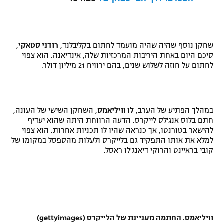
רשיון להקרנה פומבית לבית עסק
הצטרפות לחבילת הערוצים
שחקן נוסף שהיה שהיה מועמד לחתום בקליבלנד,
רודני סטאקי
,
סיכם היום באחת היריבות המרכזיות שלה, אינדיאנה. הוא צפוי
לוח דרושים – ג'ובנט
לחתום על חוזה לשלוש שנים, בהם ירוויח 21 מיליון דולר.
תגיות
המגזין
במהלך הפתיע של הערב,
לו וויליאמס
, השחקן השישי של העונה,
חתם בלוס אנג'לס לייקרס. הדעה הרווחת היתה שהוא יעדיף
להישאר בטורנטו, אך כנראה שהיו לו תכניות אחרות. הוא צפוי
למלא את אותו התפקיד גם בלייקרס ולעלות מהספסל במקומו של
קובי בראיינט והרוקי דיאנג'לו ראסל.
וויליאמס. החתמה מעניינת של הלייקרס (gettyimages)