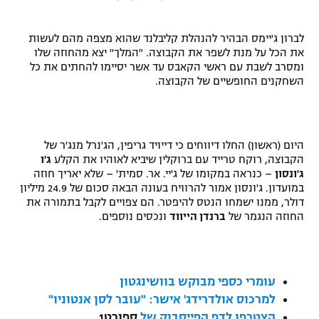
"מחצית בשכונה" – פודקאסט
אופניים
לברון ג'יימס הבהיר להנהלת קליבלנד שהוא מצפה מהם לעשות
את הכל על מנת לשפר את הקבוצה. "המלך" יצא מהחוזה שלו
ספורט מוטורי
משתתפים וזוכים בפרסים
ומסרב לשבת עם ראשי הקאבס עד אשר יסיימו להחתים את כל
השחקנים החופשיים של הקבוצה.
כדורמים
תקנון משתתפים וזוכים בפרסים
טניס
פוטבול אמריקאי NFL
תקנון עבור פעילות אלקטרה
היום (ראשון) החלו דיווחים כי דייויד גריפין, הג'נרל מנג'ר של
הקבוצה, רוקח טרייד עם ברוקלין שיביא לאוהיו את הקלע
ג'ו
גיימינג E-Sports
בייסבול MLB
ג'ונסון
– כנראה במקומו של ג'יי. אר. סמית' – שלא יאריך חוזה
תקנון עבור פעילות ספורט 1 – "מרלן"
במועדון. ג'ונסון אמור להרוויח בעונה הבאה סכום של 24.9 מיליון
ספורט אתגרי ואקסטרים
דולר, ממנו ישמחו הנטס להיפטר. הם צפויים לקבל בתמורה את
תנאי שימוש
החוזה הנגמר של
ברנדן הייווד
ונכסים נוספים.
אומנויות לחימה
מדיניות פרטיות
גיימינג E-Sports
עומרי כספי מבוקש בוושינגטון
למרכוס אולדרידג' אישר: "עובר לסן אנטוניו"
תקנון פעילות ספורט 1
הצטרפו לדף הפייסבוק של
ספורט1