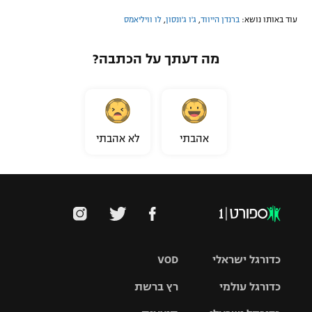
עוד באותו נושא:
ברנדן הייווד
,
ג'ו ג'ונסון
,
לו וויליאמס
מה דעתך על הכתבה?
אהבתי
לא אהבתי
כדורגל ישראלי
VOD
כדורגל עולמי
רץ ברשת
ליגת העל