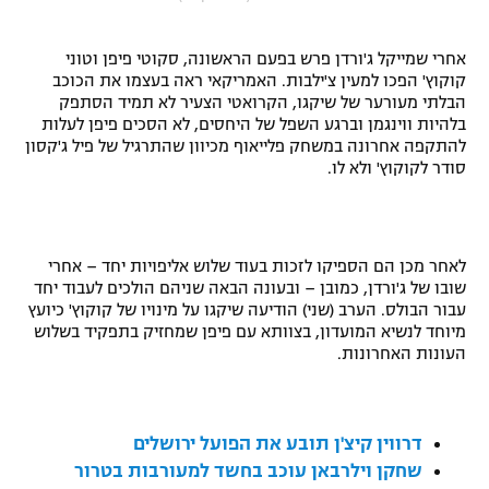
"מחצית בשכונה" – פודקאסט
אופניים
אחרי שמייקל ג'ורדן פרש בפעם הראשונה, סקוטי פיפן וטוני
קוקוץ' הפכו למעין צ'ילבות. האמריקאי ראה בעצמו את הכוכב
ספורט מוטורי
משתתפים וזוכים בפרסים
הבלתי מעורער של שיקגו, הקרואטי הצעיר לא תמיד הסתפק
בלהיות ווינגמן וברגע השפל של היחסים, לא הסכים פיפן לעלות
להתקפה אחרונה במשחק פלייאוף מכיוון שהתרגיל של פיל ג'קסון
כדורמים
תקנון משתתפים וזוכים בפרסים
סודר לקוקוץ' ולא לו.
טניס
פוטבול אמריקאי NFL
תקנון עבור פעילות אלקטרה
גיימינג E-Sports
בייסבול MLB
לאחר מכן הם הספיקו לזכות בעוד שלוש אליפויות יחד – אחרי
תקנון עבור פעילות ספורט 1 – "מרלן"
שובו של ג'ורדן, כמובן – ובעונה הבאה שניהם הולכים לעבוד יחד
ספורט אתגרי ואקסטרים
עבור הבולס. הערב (שני) הודיעה שיקגו על מינויו של קוקוץ' כיועץ
תנאי שימוש
מיוחד לנשיא המועדון, בצוותא עם פיפן שמחזיק בתפקיד בשלוש
העונות האחרונות.
אומנויות לחימה
מדיניות פרטיות
גיימינג E-Sports
דרווין קיצ'ן תובע את הפועל ירושלים
תקנון פעילות ספורט 1
שחקן וילרבאן עוכב בחשד למעורבות בטרור