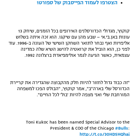
הצטרפו לעמוד הפייסבוק של ספורט1
רשיון להקרנה פומבית לבית עסק
הצטרפות לחבילת הערוצים
קוקוץ', מגדולי הכדורסלנים האירופים בכל הזמנים, שיחק 13
לוח דרושים – ג'ובנט
עונות באן.בי.אי – שבע מהן עם שיקגו. הוא זכה איתה בשלוש
אליפויות ואף נבחר לתואר השחקן השישי של העונה ב-1996. עוד
לפני כן, הוא הוביל את קרואטיה להישג השיא שלה כמדינה
תגיות
עצמאית, כאשר הגיעה לגמר אולימפיאדת ברצלונה 1992.
המגזין
"זה כבוד גדול לחזור להיות חלק מהקבוצה שהגדירה את קריירת
הכדורסל שלי בארה"ב", אמר קוקוץ', "הבולס הפכו למשפחה
המורחבת שלי ואני מצפה להיות 'בול' לכל החיים".
Toni Kukoc has been named Special Advisor to the
President & COO of the Chicago
#Bulls
:
http://t.co/30HDSHQhaj