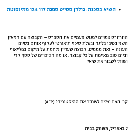
רשיון להקרנה פומבית לבית עסק
השיא בסכנה: גולדן סטייט ספגה 124:117 ממינסוטה
הצטרפות לחבילת הערוצים
לוח דרושים – ג'ובנט
הווריורס צפויים לפגוש פעמיים את הספרס – הקבוצה עם המאזן
השני בטיבו בליגה ובעלת סיכוי תיאורטי לעקוף אותם בסיום
העונה – ואת ממפיס, קבוצה שעדיין נלחמת על מיקום בפלייאוף
תגיות
וביום טוב מאיימת על כל קבוצה. אז מה הסיכויים של סטף קרי
ושות' לשבור את שיא?
המגזין
קר. האם יצליח לשחזר את ההיסטוריה? (
AFP
)
7 באפריל, משחק בבית