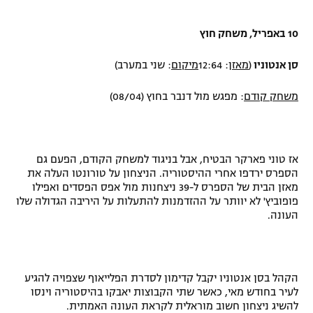
10 באפריל, משחק חוץ
סן אנטוניו
(
מאזן
:
12:64
מיקום
: שני במערב)
משחק קודם
: מפגש מול דנבר בחוץ (08/04)
אז טוני פארקר הבטיח, אבל בניגוד למשחק הקודם, הפעם גם
הספרס ירדפו אחרי ההיסטוריה. הניצחון על טורונטו העלה את
מאזן הבית של הספרס ל-39 ניצחנות מול אפס הפסדים ואפילו
פופוביץ' לא יוותר על ההזדמנות להתעלות על היריבה הגדולה שלו
העונה.
הקהל בסן אנטוניו יקבל קדימון לסדרת הפלייאוף שצפויה להגיע
לעיר בחודש מאי, כאשר שתי הקבוצות יאבקו בהיסטוריה וינסו
להשיג ניצחון חשוב מוראלית לקראת העונה האמתית.