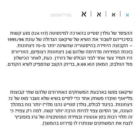
"מחצית בשכונה" – פודקאסט
א
אופניים
א
א
א
(גודל טקסט)
ספורט מוטורי
משתתפים וזוכים בפרסים
ההפסד של גולדן סטייט בהארכה למינסוטה (124:117) פגע קשות
בסיכוייהם לשבור את השיא של שיקאגו הגדולה של עונת 1995/96
כדורמים
– הקבוצה היחידה בהיסטוריה שהשיגה יותר מ-70 ניצחונות.
תקנון משתתפים וזוכים בפרסים
טניס
בזכות הפתיחה מדהימה שלהם (24 ניצחונות רצופים), הווריורס
פוטבול אמריקאי NFL
היו תמיד צעד אחד לפני הבולס של ג'ורדן. כעת, לאחר הכישלון
תקנון עבור פעילות אלקטרה
מול הוולבס, המאזן הוא 9:69, בדיוק הקצב שהספיק לשיא הקודם.
גיימינג E-Sports
בייסבול MLB
תקנון עבור פעילות ספורט 1 – "מרלן"
ספורט אתגרי ואקסטרים
תנאי שימוש
שיקאגו פגשו בארבעת המשחקים האחרונים שלהם שתי קבוצות
פלייאוף ואיבדו משחק אחד כדי לסיים בשיא שלא נשבר מאז של 72
אומנויות לחימה
ניצחונות. בניגוד לבולס, גולדן סטייט נהנו מלו"ז יותר נוח במהלך
העונה, אך הסיום צפוי להיות הרבה יותר קשה. למה רק צפוי? כי
מדיניות פרטיות
גיימינג E-Sports
זה תלוי רבות בסן אנטוניו ובמידת המוטיבציה של גרג פופוביץ'
לנצח את המשחקים שנותרו לו (פירוט בהמשך).
תקנון פעילות ספורט 1