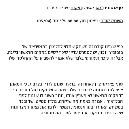
סן אנטוניו
(
מאזן
:
12:64
מיקום
: שני במערב)
משחק קודם
: ניצחון חוץ 86:88 על יוטה (05/04)
כפי שציינו קודם זה משחק שתלוי לחלוטין במוטיבציה של
פופוביץ'. נכון, יש לספרס עדיין סיכוי לסיים במקום הראשון בליגה,
אבל זה סיכוי תיאורטי בלבד שלא אמור להשפיע על ההחלטה שלו.
טוני פארקר ציין לאחרונה, בראיון שנתן לרדיו בצרפת, כי המאמן
צפוי לתת מנוחה לכוכבים שלו בצמד המשחקים מול הווריורס:
"המקום הראשון לא מעניין אותו, יותר חשוב לו שננוח לפני
הפלייאוף". אם זה באמת מה שיקרה, גולדן סטייט, שהובכה
במשחק האחרון בסן אנטוניו, תמשיך לרפד את מאזן הניצחונות
שלה בבית ותתקרב עוד צעד לעבר ההיסטוריה.