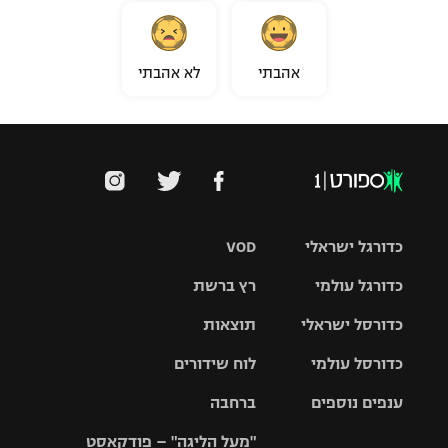
אהבתי
לא אהבתי
כדורגל ישראלי
VOD
כדורגל עולמי
רץ ברשת
ליגת העל
כדורסל ישראלי
תוצאות
ליגת
ליגה לאומית
האלופות
כדורסל עולמי
לוח שידורים
ליגת ווינר
סל
גביע הטוטו
ענפים נוספים
ברחבה
ליגה
NBA
אירופית
"מעל הליגה" – פודקאסט
ליגה לאומית
ליגיונרים