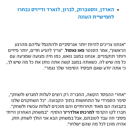
רשיון להקרנה פומבית לבית עסק
הארדן, ווסטברוק, לברון, לנארד ודייויס נבחרו
לחמישיית העונה
הצטרפות לחבילת הערוצים
לוח דרושים – ג'ובנט
"אנחנו צריכים להיות יותר אגרסיביים ולהתנפל עליהם מהרגע
תגיות
הראשון", אמר הסנטר
פאו גאסול
. "צריך להגיע חדים, יותר פיזיים
ויותר תוקפניים. אנחנו במצב נואש, כמו חיה פצועה שמגיעה עם
כל מה שיש לה. כשאתה במצב קשה אתה נותן את כל מה שיש לך,
המגזין
כי אתה יודע שאם תפסיד הסיפור שלך נגמר".
"אחרי ההפסד הקשה, החבר'ה רק רוצים לעלות למגרש ולשחק",
סיפר הספרדי על התחושות בתוך הקבוצה. "כל השחקנים שלנו
בקבוצה הם מאוד תחרותיים והם מוכנים לעלות עכשיו ולשחק".
חברו לקו הקדמי
למרכוס אולדריג'
הוסיף: "במשחק האחרון הייתי
פסיבי וזה עבד לטובתם, אבל במשחק הבא אני הולך לשחק חזק.
אהיה מוכן לכל מה שהם ישלחו".