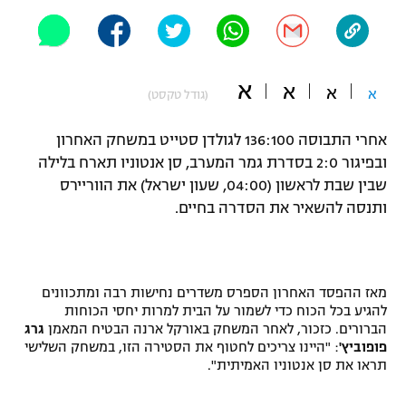
"מחצית בשכונה" – פודקאסט
אופניים
ספורט מוטורי
משתתפים וזוכים בפרסים
א
א
א
א
(גודל טקסט)
כדורמים
תקנון משתתפים וזוכים בפרסים
אחרי התבוסה 136:100 לגולדן סטייט במשחק האחרון
טניס
ובפיגור 2:0 בסדרת גמר המערב, סן אנטוניו תארח בלילה
פוטבול אמריקאי NFL
תקנון עבור פעילות אלקטרה
שבין שבת לראשון (04:00, שעון ישראל) את הווריירס
גיימינג E-Sports
ותנסה להשאיר את הסדרה בחיים.
בייסבול MLB
תקנון עבור פעילות ספורט 1 – "מרלן"
ספורט אתגרי ואקסטרים
תנאי שימוש
מאז ההפסד האחרון הספרס משדרים נחישות רבה ומתכוונים
אומנויות לחימה
להגיע בכל הכוח כדי לשמור על הבית למרות יחסי הכוחות
הברורים. כזכור, לאחר המשחק באורקל ארנה הבטיח המאמן
גרג
מדיניות פרטיות
גיימינג E-Sports
פופוביץ'
: "היינו צריכים לחטוף את הסטירה הזו, במשחק השלישי
תראו את סן אנטוניו האמיתית".
תקנון פעילות ספורט 1