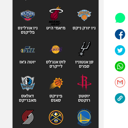
היאבקות WWE
אופניים
ספורט מוטורי
כדורמים
ניו יורק ניקס
מיאמי היט
ניו אורלינס
פליקנס
פוטבול אמריקאי NFL
בייסבול MLB
ספורט אתגרי
ואקסטרים
סן אנטוניו
לוס אנג'לס
יוטה ג'אז
ספרס
לייקרס
אומנויות לחימה
גיימינג E-Sports
יוסטון
פיניקס
דאלאס
רוקטס
סאנס
מאבריקס