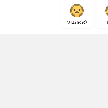
י
לא אהבתי