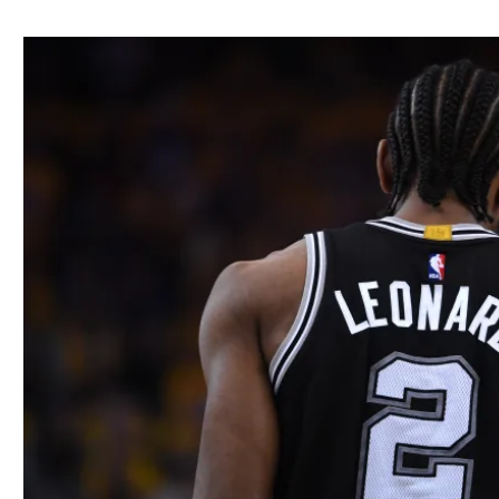
ל אביב
ליגה טורקית
תל אביב
ליגה סינית
חיפה
ליגה ברזילאית
באר שבע
ליגות נוספות
תניה
דה