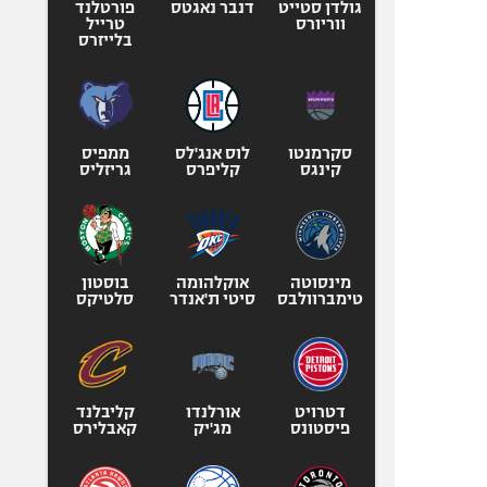
גולדן סטייט
דנבר נאגטס
פורטלנד
ווריורס
טרייל
בלייזרס
סקרמנטו
לוס אנג'לס
ממפיס
קינגס
קליפרס
גריזליס
מינסוטה
אוקלהומה
בוסטון
טימברוולבס
סיטי ת'אנדר
סלטיקס
דטרויט
אורלנדו
קליבלנד
פיסטונס
מג'יק
קאבלירס