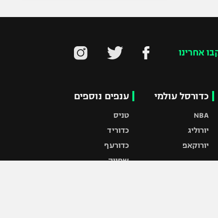
בו אחרינו
כדורסל עולמי
ענפים נוספים
NBA
טניס
יורוליג
כדוריד
יורוקאפ
כדורעף
שחייה
ג'ודו
אגרוף
ספורט אולימפי