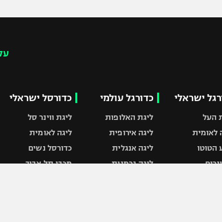
עק
רגל ישראלי
כדורגל עולמי
כדורסל ישראלי
 העל
ליגת האלופות
ליגת ווינר סל
 לאומית
ליגה אירופית
ליגה לאומית
 הטוטו
ליגה אנגלית
כדורסל נשים
ונרים
ליגה גרמנית
מכבי תל אביב
 המדינה
ליגה ספרדית
הפועל חולון
ת ישראל
ליגה איטלקית
הפועל ירושלים
 חיפה
ליגה צרפתית
דני אבדיה