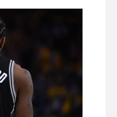
משתתפים וזוכים בפרסים
מכבי ת
הפועל 
תקנון משתתפים וזוכים בפרסים
הפועל 
תקנון עבור פעילות אלקטרה
הפועל 
תקנון עבור פעילות ספורט 1 – "מרלן"
מכבי נ
טניס
בני יהו
גיימינג E-Sports
תנאי שימוש
מדיניות פרטיות
תקנון פעילות ספורט 1
רשיון להקרנה פומבית לבית עסק
הצטרפות לחבילת הערוצים
לוח דרושים – ג'ובנט
תגיות