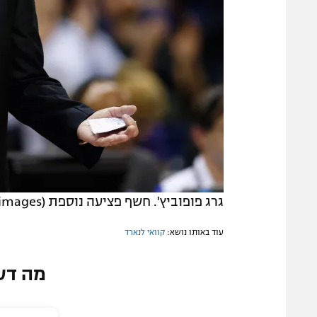
גרג פופוביץ'. חשף פציעה נוספת (gettyimages)
עוד באותו נושא:
קוואי לנארד
מה דע