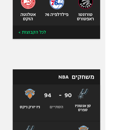
טורונטו
פילדלפיה 76
אטלנטה
ראפטורס
הוקס
לכל הקבוצות >
משחקים
NBA
94
-
90
סן אנטוניו
הסתיים
ניו יורק ניקס
ספרס