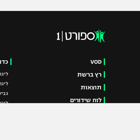
VOD
כדו
רץ ברשת
ליגת
ליגה
תוצאות
גביע
לוח שידורים
ליגי
ברחבה
גביע
נבחר
"מעל הליגה" – פודקאסט
מכבי
"מחצית בשכונה" – פודקאסט