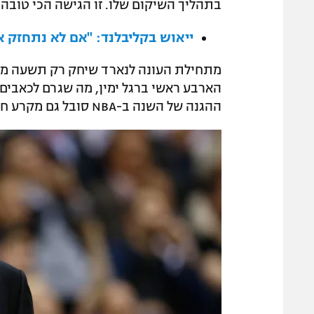
בתהליך השיקום שלו. זו הגישה הכי טובה ע
ייאוש בקליבלנד: "אם לא נתחזק א
הארבע ראשי ברגל ימין, מה שגרם לכאבים 
ההגנה של השנה ב-NBA סובל גם מקרע חלקי בכתף שמאל, כך על פי גרג פופוביץ'.