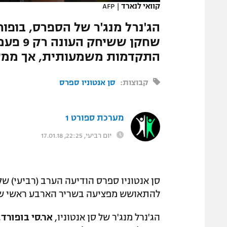
קוואי לנארד
|
AFP
המגזין
הג'נרל מנג'ר של הספרס, בופו
שחקן שש
התקדמות משמעותית, אך ממש
קבוצות:
סן אנטוניו ספרס
מערכת ספורט 1
יום רביעי, 22:25, 17.01.18
סן אנטוניו ספרס הודיעה הערב (רביעי) ש
להתאושש מפציעה בשריר הארבע ראשי ש
הג'נרל מנג'ר של סן אנטוניו,
אר.סי בופורד
,