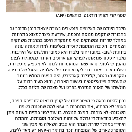
סטף קרי וקווין דוראנט. כותשים (AFP)
מלבד היותם של האלופים מוכשרים בצורה יוצאת דופן מדובר גם
בחבורת שחקנים מנוסה וחכמה, שיודעת כיצד למצוא פתרונות
במהלך סדרות ומשחקים ואף מתפקדת היטב במרבית משחקיה
הצמודים. הסיבה הנוספת לזכייה באליפות למרות אותה עונה
בינונית (שוב- באופן יחסי בלבד) היא כמובן חולשתן של היריבות.
מלבד יוסטון שנראתה לפרקי זמן ארוכים העונה כמסוגלת לבצע
מהפך שילטוני, נראו שאר המועמדות לכתר לא מספיק מוכשרות,
בשלות או בריאות בכדי לקרוא תיגר על האלופה. הסגל של היריבה
(הקבועה) בגמר, קליבלנד קאבלירס, היה הפעם החלש ביותר
שהעמידה פיינאליסטית בעשור האחרון, והוא מעיד רבות על
חולשתו של האזור המזרחי בפרט ועל מצבה של הליגה בכלל.
נכון להיום נראה כי הצטרפותו של קווין דוראנט לווריירס הפכה,
באופן לא מפתיע, את התחרות ב-NBA למה שמכונה בשפת
השכונה- לא כוחות. המצב הנוכחי, בו עוד לפני פתיית העונה ניתן
להצביע בוודאות די גדולה על זהות האלופה וסגניתה, והמתח
היחידי במהלך סדרת הגמר הוא סביב השאלה מי מבין שני
הסופרסטארים של המנצחת יזכה בתואר ה-MVP רע מאד לליגה.