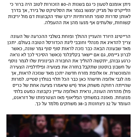
ניתן אומנם לטעון כי גם בשנות ה-80 הזכורות לטוב היה ברור כי
הלייקרס של מג'יק יפגשו בגמר את הסלטיקס של בירד, אך בדרך
לאותן סדרות סופר תחרותיות ירקו שתי הקבוצות דם מול יריבות
קשוחות, שלעתים אף מנעו מהן את ההעפלה.
הרייטינג היורד והעניין ההולך ופוחת בשלבי ההכרעה של העונה
צריך להדאיג את מנהלי וחובבי ליגת הכדורסל הטובה בעולם. יתכן
מאד שבעונה הבאה כבר נזכה לראות סוף סוף גמר שונה, כאשר
לברון ג'יימס, גם אם יישאר בקליבלנד (כאשר הסיכוי לכך לא נראה
כרגע גבוה), יתקשה להוליך את החבורה הבינונית שלו לגמר נוסף
על חשבון בוסטון שתקבל בחזרה את פצועיה ופילדלפיה הצעירה
והמוכשרת. אז אלופת מזרח חדשה יתכן מאד שנזכה לראות, אך
מה לגבי אלופה חדשה? כאן כבר הכל תלוי בגולדן סטייט. למרות
שהייתה רחוקה משחק אחד (ויש שיאמרו פציעה אחת של כריס
פול) מהדחה העונה, נראית האלופה עדיין כקבוצה כמעט בלתי
מנוצחת. מאזנה במשחקי הפליאוף מאז הצטרפותו של דוראנט,
העומד על 32 ניצחונות ב-38 משחקים מלמד על כך.