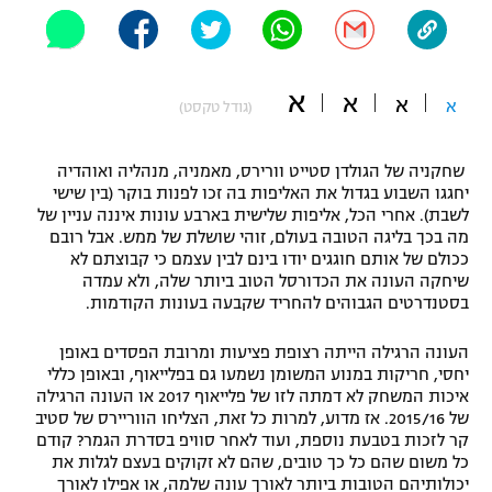
"מחצית בשכונה" – פודקאסט
אופניים
א
ספורט מוטורי
א
משתתפים וזוכים בפרסים
א
א
(גודל טקסט)
כדורמים
תקנון משתתפים וזוכים בפרסים
שחקניה של הגולדן סטייט וורירס, מאמניה, מנהליה ואוהדיה
טניס
יחגגו השבוע בגדול את האליפות בה זכו לפנות בוקר (בין שישי
פוטבול אמריקאי NFL
לשבת). אחרי הכל, אליפות שלישית בארבע עונות איננה עניין של
תקנון עבור פעילות אלקטרה
מה בכך בליגה הטובה בעולם, זוהי שושלת של ממש. אבל רובם
גיימינג E-Sports
בייסבול MLB
ככולם של אותם חוגגים יודו בינם לבין עצמם כי קבוצתם לא
תקנון עבור פעילות ספורט 1 – "מרלן"
שיחקה העונה את הכדורסל הטוב ביותר שלה, ולא עמדה
בסטנדרטים הגבוהים להחריד שקבעה בעונות הקודמות.
ספורט אתגרי ואקסטרים
תנאי שימוש
העונה הרגילה הייתה רצופת פציעות ומרובת הפסדים באופן
אומנויות לחימה
יחסי, חריקות במנוע המשומן נשמעו גם בפלייאוף, ובאופן כללי
איכות המשחק לא דמתה לזו של פלייאוף 2017 או העונה הרגילה
מדיניות פרטיות
גיימינג E-Sports
של 2015/16. אז מדוע, למרות כל זאת, הצליחו הווריירס של סטיב
קר לזכות בטבעת נוספת, ועוד לאחר סוויפ בסדרת הגמר? קודם
כל משום שהם כל כך טובים, שהם לא זקוקים בעצם לגלות את
תקנון פעילות ספורט 1
יכולותיהם הטובות ביותר לאורך עונה שלמה, או אפילו לאורך