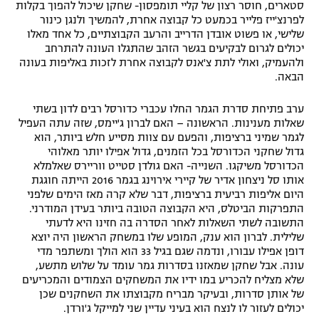
סטארים, חוסר רצון של קליי תומפסון- שחקן שיכול להפוך בקלות
לפרנצ'ייז פלייר בכמעט כל קבוצה אחרת, להמשיך ולנגן כינור
שלישי, או פשוט אובדן הדרייב והרעב הקבוצתיים, כל אחד מאלו
יכולים לגרום לבקיעים בגשר הזהב שהתגלו העונה להתרחב
ולהעמיק, ואולי לתת צ'אנס לקבוצה אחרת לזכות באליפות בעונה
הבאה.
ערב פתיחת סדרת הגמר החלו עכברי כדורסל רבים לדון בשתי
שאלות מענינות. הראשונה – האם לברון ג'יימס, שזה עתה העפיל
לגמר שמיני ברציפות, והפעם עם צוות מסייע חלש ביותר, הוא
גדול שחקני הכדורסל בכל הזמנים, גדול אפילו יותר מאלוהי
הכדורסל משיקגו. השנייה- האם גולדן סטייט ווריירס שאלמלא
אותו סל ניצחון אדיר של קיירי אירוינג בגמר 2016 הייתה חוגגת
היום אליפות רביעית ברציפות, דבר שלא קרה מאז הימים שלפני
התפרקות הביטלס, היא הקבוצה הטובה ביותר בעידן המודרני.
התשובה לשתי השאלות לאחר הסדרה בה חזינו היא לדעתי
שלילית. לברון הוא ענק, המופע שלו במשחק הראשון היה יוצא
דופן אפילו עבורו, ונדמה שגם בגיל 33 הוא הולך ומשתפר מדי
עונה. אבל שחקן שמאזנו בסדרות גמר עומד על שלוש מתשע,
שלא מצליח להכריע במו ידיו את המשחקים הצמודים והמכריעים
של אותן סדרות, ובעיקר מבריח מקבוצתו את השחקנים שכן
יכולים לעזור לו לנצח הוא בעיני עדיין שני למייקל ג'ורדן.