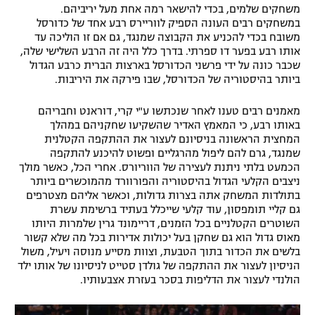
משחקים שלמים, בכדי להישאר רמה אחת מעל יריביהם.
רשיון להקרנה פומבית לבית עסק
במשחקים רבים העונה הספיק לווריירס רבע אחד של כדורסל
משובח בכדי להכניע את הקבוצה שמנגד, גם אם זו הוליכה עד
הצטרפות לחבילת הערוצים
אותו רבע בפער דו ספרתי. בדרך כלל היה זה הרבע השלישי שלה,
שכבר כונה על ידי פרשני הכדורסל בארצות הברית כרבע הגדול
ביותר בהיסטוריה של הכדורסל, שבו פירקה את היריבות.
לוח דרושים – ג'ובנט
מאמנים רבים טענו לאחר שנכתשו ע"י קרי, דוראנט וחבריהם
תגיות
באותו רבע, כי המאמץ האדיר שהשקיעו שחקניהם במהלך
המחצית הראשונה בניסיונם לעצור את ההתקפה הקטלנית
המגזין
שמנגד, גרם להם ליפול מהרגליים ופשוט להיכנע להתקפה
הכמעט בלתי ניתנת לעצירה של הווריורס. אחרי הכל, כאשר מולך
ניצבים הקלעי הגדול בהיסטוריה והפורוורד מהמוכשרים ביותר
בתולדות המשחק אתה בצרות גדולות, וכאשר אליהם מצטרפים
גם קליי תומפסון, עוד קלעי שייכלל בעתיד ברשימת עשרת
השוטרים הקטלניים בכל הזמנים, דריימונד גרין שלמרות היותו
מאוס גדול הוא גם שחקן בעל יכולות אדירות בכל מה שלא קשור
בלשים את הכדור בתוך הטבעת, וצוות מסייע מנוסה ויעיל, משול
הניסיון לעצור את ההתקפה של גולדן סטייט לניסיונו של אותו ילד
הולנדי לעצור את הדליפות בסכר בעזרת אצבעותיו.