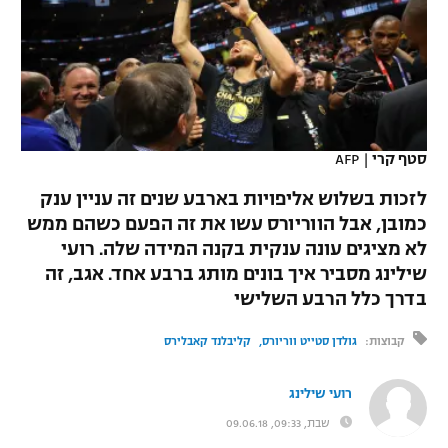
כדורסל נשים
נבחרת ישראל
יורוליג
ליגה ספרדית
טניס
VOD
מכבי תל אביב
מכבי חיפה
יורוקאפ
ליגה איטלקית
כדוריד
הפועל חולון
בית"ר ירושלים
רץ ברשת
ליגה צרפתית
כדורעף
סטף קרי
|
AFP
הפועל ירושלים
מכבי תל אביב
ליגה הולנדית
לזכות בשלוש אליפויות בארבע שנים זה עניין ענק
שחייה
תוצאות
דני אבדיה
הפועל תל אביב
כמובן, אבל הווריורס עשו את זה הפעם כשהם ממש
ליגה טורקית
לא מציגים עונה ענקית בקנה המידה שלה. רועי
ג'ודו
הפועל חיפה
לוח שידורים
שילינג מסביר איך בונים מותג ברבע אחד. אגב, זה
ליגה סינית
אגרוף
בדרך כלל הרבע השלישי
הפועל באר שבע
ליגה ברזילאית
ברחבה
קבוצות:
גולדן סטייט ווריורס
קליבלנד קאבלירס
ספורט אולימפי
מכבי נתניה
ליגות נוספות
UFC
רועי שילינג
"מעל הליגה" – פודקאסט
בני יהודה
שבת, 09:33, 09.06.18
היאבקות WWE