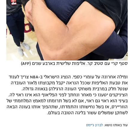
סטף קרי עם סטיב קר. אליפות שלישית בארבע שנים (AFPׂ)
ומילה אחרונה על עומרי כספי. הנציג הישראלי ב-NBA צריך לענוד
את טבעת האליפות שככל הנראה יקבל מקבוצתו (לאור העובדה
שנטל חלק במרבית משחקי העונה הרגילה) בגאווה גדולה.
הציניקנים יטענו כי מאחר ונחתך לפני הפליאוף הוא אינו ראוי לה.
בעיני הוא ראוי גם ראוי, אם לא בשל תרומתו למאמץ המלחמתי של
הווריירס, אז בשל נחישותו והתמדתו, שתהפוך אותו בעונה הבאה
לשחקן שמשלים עשור בליגה הטובה בעולם.
עוד באותו נושא:
לברון ג'יימס