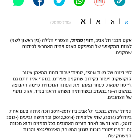
"מחצית בשכונה" – פודקאסט
אופניים
א
א
א
א
(גודל טקסט)
ספורט מוטורי
משתתפים וזוכים בפרסים
אקס מכבי תל אביב,
דווין סמית'
, הצטרף הלילה (בין ראשון לשני)
כדורמים
לצוות המקצועי של הפיניקס סאנס ויהיה האחראי לפיתוח
תקנון משתתפים וזוכים בפרסים
טניס
שחקנים.
פוטבול אמריקאי NFL
תקנון עבור פעילות אלקטרה
גיימינג E-Sports
בייסבול MLB
לפי דיווח של רשת ESPN, סמית' יעבוד תחת המאמן איגור
תקנון עבור פעילות ספורט 1 – "מרלן"
קוקושקוב ויעזור בקידום שחקנים צעירים. בנוסף אליו חתם גם
ג'ייסון סטאוט כעוזר מאמן. את העונה הנוכחית סיימה הקבוצה
ספורט אתגרי ואקסטרים
במקום ה-15 במערב ובשורותיה משחק דראגן בנדר, אקס נוסף
תנאי שימוש
של הצהובים.
אומנויות לחימה
סמית' שיחק במכבי תל אביב בין 2011-2017 וזכה איתה פעם אחת
מדיניות פרטיות
גיימינג E-Sports
ביורוליג (2014), שתי אליפויות (2012,2014) ובחמישה גביעים (2012-
2017). הוא נחשב לאחד הזרים האהובים בכל הזמנים והוא מכונה
גם "הפרופסור" בזכות סגנון המשחק האינטליגנטי והבנת
תקנון פעילות ספורט 1
המשחק שלו.