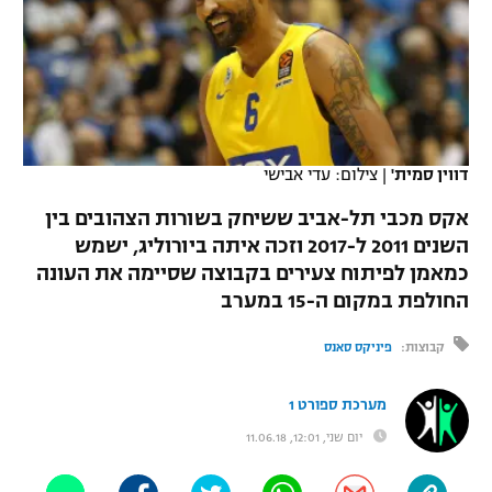
כדורסל נשים
נבחרת ישראל
יורוליג
ליגה ספרדית
טניס
VOD
מכבי תל אביב
מכבי חיפה
יורוקאפ
ליגה איטלקית
כדוריד
הפועל חולון
בית"ר ירושלים
רץ ברשת
ליגה צרפתית
כדורעף
דווין סמית'
|
צילום: עדי אבישי
הפועל ירושלים
מכבי תל אביב
ליגה הולנדית
אקס מכבי תל-אביב ששיחק בשורות הצהובים בין
שחייה
תוצאות
דני אבדיה
הפועל תל אביב
השנים 2011 ל-2017 וזכה איתה ביורוליג, ישמש
ליגה טורקית
כמאמן לפיתוח צעירים בקבוצה שסיימה את העונה
ג'ודו
הפועל חיפה
לוח שידורים
החולפת במקום ה-15 במערב
ליגה סינית
אגרוף
הפועל באר שבע
קבוצות:
פיניקס סאנס
ליגה ברזילאית
ברחבה
ספורט אולימפי
מכבי נתניה
מערכת ספורט 1
ליגות נוספות
UFC
יום שני, 12:01, 11.06.18
"מעל הליגה" – פודקאסט
בני יהודה
היאבקות WWE