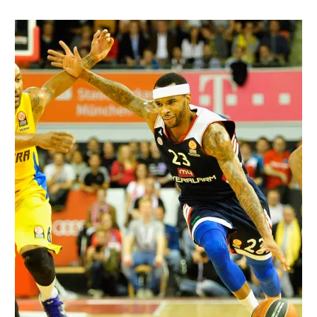
רשיון להקרנה פומבית לבית עסק
הצטרפות לחבילת הערוצים
לוח דרושים – ג'ובנט
תגיות
המגזין