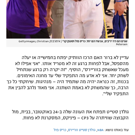
שנים הם היו יריבים, עכשיו הם יחד. כריס פול וסטפן קרי
|
אימג'בנק GettyImages, Christian
Petersen
עדיין לא ברור האם הרכז הוותיק יפתח בחמישייה או יעלה
מהספסל, אבל לפחות ברגע זה לא מטריד אותו. "אני אפילו לא
מעכל שאשחק בווריירס", הוסיף. "זה יקרה רק ברגע שנתחיל
לשחק יחד. אני לא אדע מה התפקיד שלי עד מחנה האימונים.
בכנות, זה כנראה יהיה מה שתמיד היה – מנהיגות. שיחקתי כל כך
הרבה, כך שהמשחק לא באמת השתנה. אני מאוד נלהב להבין את
התפקיד שלי".
גולדן סטייט תפתח את העונה שלה ב-24 באוקטובר, בבית, מול
הקבוצה שוויתרה על CP3 – פיניקס, המסקרנת לא פחות.
עוד באותו נושא:
NBA
,
גולדן סטייט ווריירס
,
כריס פול