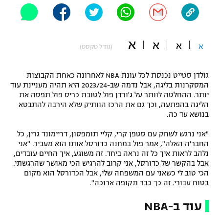
"מחצית בשכונה" – פודקאסט
אופניים
א
א
ספורט מוטורי
א
משתתפים וזוכים בפרסים
א
(גודל טקסט)
כדורמים
תקנון משתתפים וזוכים בפרסים
גולדן סטייט נכנסת לכל עונת NBA לאחרונה כאחת הקבוצות
טניס
המסקרנות בליגה, אבל נדמה שב-2023/24 היא תהיה מעניינת עוד
פוטבול אמריקאי NFL
יותר. ההחלטה לוותר על ג'ורדן פול לטובת כריס פול תפסה את
תקנון עבור פעילות אלקטרה
הליגה בהפתעה, וכך גם את הרכז הוותיק שלא הירבה להתבטא
גיימינג E-Sports
בייסבול MLB
בנושא עד כה.
תקנון עבור פעילות ספורט 1 – "מרלן"
"אני נרגש לשחק עם סטפן קרי, קליי תומפסון, דריימונד גרין, כל
ספורט אתגרי ואקסטרים
החבר'ה האלה", אמר פול במחנה כדורסל אותו הוא מעביר. "אני
תנאי שימוש
נלהב לראות איך כל זה נראה ביחד. זה משוגע, איך החיים עובדים,
אומנויות לחימה
אבל בהקשר של כדורסל, אני קרוב להרגיש הכי מאושר שהרגשתי.
הכי טוב לי כשאני עם המשפחה שלי, אבל הכדורסל הוא מקום
מדיניות פרטיות
בטוח עבורי. זה כך כבר תקופה ארוכה".
גיימינג E-Sports
עוד ב-NBA
תקנון פעילות ספורט 1