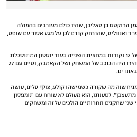
אמן הרוקטס בן סאליבן, שהיו כולם מעורבים בהמולה
 ואנווליט, שהורחק קודם לכן על מגע אסור עם שופט,
העימות קרה לאחר שמיאמי מחקה פיגור של 12 נקודות במחצית השנייה בעוד יוסטון המתוסכלת
החטיאה 11 זריקות רצופות ברבע הרביעי. הירו היה הכוכב של המשחק ושל הקאמבק, וסיים עם 27
אונדים.
מניח שזה מה שקורה כשמישהו קולע, צולף סלים, עושה
תי מתעצבן". לטענתו, הוא מעולם לא שוחח עם תומפסון
שני שני שחקנים תחרותיים הולכים על זה ומשחקים