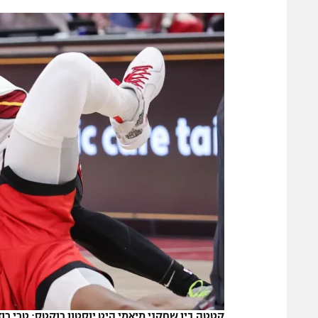
הפועל 
תקנון משתתפים וזוכים בפרסים
הפועל 
תקנון עבור פעילות אלקטרה
הפועל 
תקנון עבור פעילות ספורט 1 – "מרלן"
מכבי נ
טניס
בני יהו
גיימינג E-Sports
תנאי שימוש
מדיניות פרטיות
תקנון פעילות ספורט 1
רשיון להקרנה פומבית לבית עסק
הצטרפות לחבילת הערוצים
לוח דרושים – ג'ובנט
תגיות
קטטה בין שחקני מיאמי היט יוסטון רוקטס: טרי רוז
המגזין