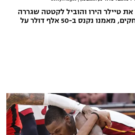
את טיילר הירו והוביל לקטטה שגררה
שש הרחקות, הורחק לשני משחקים, מאמנו נקנס ב-50 אלף דולר על