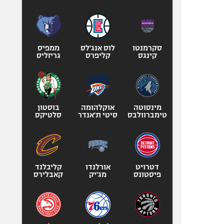
סקרמנטו
לוס אנג'לס
ממפיס
קינגס
קליפרס
גריזליס
מינסוטה
אוקלהומה
בוסטון
טימברוולבס
סיטי ת'אנדר
סלטיקס
דטרויט
אורלנדו
קליבלנד
פיסטונס
מג'יק
קאבלירס