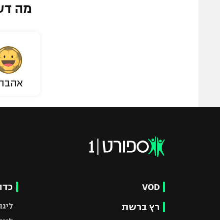
מה דע
אהבת
VOD
כדו
רץ ברשת
ליגת