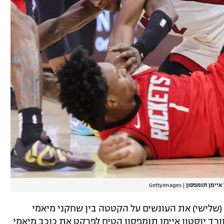
 איימן תומפסון
|
GettyImages
NBA פרסמה הערב (שלישי) את העונשים על הקטטה בין שחקני מיאמי
ורד יוסטון איימן תומפסון הטיח לפרקט את כוכב מיאמי