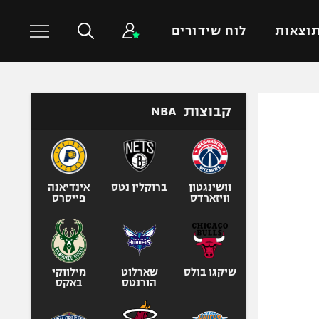
וצאות
לוח שידורים
כדורסל עולמי
ענפים נוספים
קבוצות
NBA
NBA
טניס
יורוליג
כדוריד
יורוקאפ
כדורעף
וושינגטון
ברוקלין נטס
אינדיאנה
וויזארדס
פייסרס
שחייה
ג'ודו
אגרוף
ספורט אולימפי
שיקגו בולס
שארלוט
מילווקי
הורנטס
באקס
UFC
היאבקות WWE