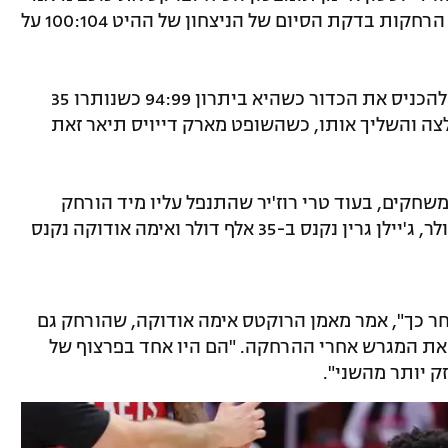
טיילר הירו והצית עימות פיזי שהביא לשש הרחקות בדקת הסיום של הניצחון של ההיט 100:104 על
תומפסון והירו התעמתו כשמיאמי ניסתה להכניס את הכדור כשהיא ביתרון 94:99 כשנותרו 35
לצה והשליך אותו, כשהשופט מארק דייויס תיאר זאת
שחקים, בעוד טרי רוז'יר שהתנפל עליו מיד הורחק
למשחק אחד. טיילר הירו נקנס ב-25 אלף דולר, ג'יילן גרין נקנס ב-35 אלף דולר ואימה אודוקה נקנס
אחר כך", אמר מאמן הרוקטס אימה אודוקה, שהורחק גם
 את המגרש אחרי ההרחקה. "הם היו אחד בפרצוף של
ק יותר מהשני".