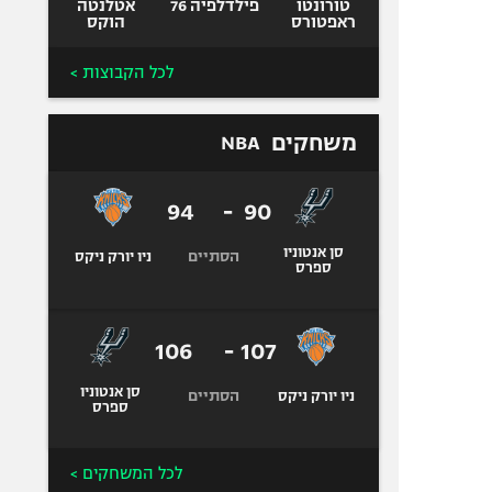
טורונטו
פילדלפיה 76
אטלנטה
ראפטורס
הוקס
לכל הקבוצות >
משחקים
NBA
94
-
90
סן אנטוניו
הסתיים
ניו יורק ניקס
ספרס
106
-
107
סן אנטוניו
הסתיים
ניו יורק ניקס
ספרס
לכל המשחקים >