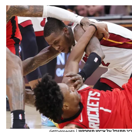
תל אביב
ליגה סינית
חיפה
ליגה ברזילאית
באר שבע
ליגות נוספות
תניה
דה
'יר מתנפל על איימן תומפסון
|
GettyImages