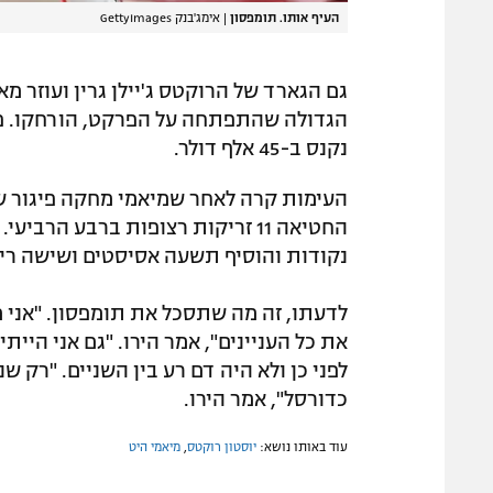
העיף אותו. תומפסון
|
אימג'בנק GettyImages
גם הגארד של הרוקטס ג'יילן גרין ועוזר מ
הגדולה שהתפתחה על הפרקט, הורחקו. פרד
נקנס ב-45 אלף דולר.
נקודות והוסיף תשעה אסיסטים ושישה ריב
לדעתו, זה מה שתסכל את תומפסון. "אני 
את כל העניינים", אמר הירו. "גם אני היי
לפני כן ולא היה דם רע בין השניים. "רק 
כדורסל", אמר הירו.
עוד באותו נושא:
יוסטון רוקטס
,
מיאמי היט