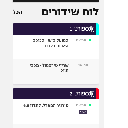
לוח שידורים
הכל
עכשיו
הפועל ב"ש - הכוכב
האדום בלגרד
16:50
שריף טירספול - מכבי
ת"א
עכשיו
טורניר הפאדל, לונדון 6.8
ישיר