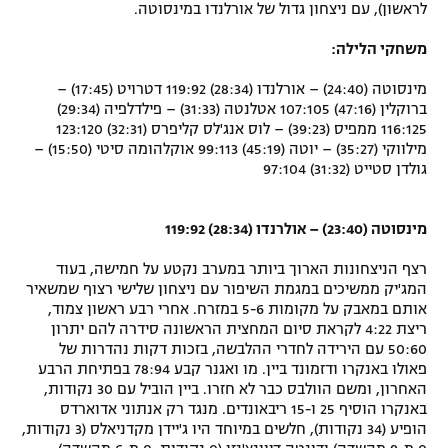
לראשון), עם ניצחון גדול של אורלנדו במינסוטה.
רשיון להקרנה פומבית לבית עסק
משחקי הלילה:
הצטרפות לחבילת הערוצים
מינסוטה (24:40) – אורלנדו (28:34) 119:92 דטרויט (17:45) –
ברוקלין (47:16) 107:105 אטלנטה (31:33) – פילדלפיה (29:34)
לוח דרושים – ג'ובנט
116:125 ממפיס (39:23) – לוס אנג'לס קליפרס (32:31) 123:120
מילווקי (35:27) – יוטה (45:19) 99:113 אוקלהומה סיטי (15:50) –
תגיות
גולדן סטייט (31:32) 97:104
המגזין
מינסוטה (23:40) – אולרנדו (28:34) 119:92
רצף הניצחונות הארוך ביותר במערב נקטע על חמישה, בעוד
המג'יק ממשיכים במגמת השיפור עם ניצחון שלישי רצוף שמשאיר
אותם במאבק על מקומות 5-6 במזרח. אחרי רבע ראשון צמוד,
ריצת 4:22 לקראת סיום המחצית הראשונה סידרה להם יתרון
50:60 עם הירידה לחדרי ההלבשה, בזכות דקות נהדרות של
פאולו באנקרו ודזמונד ביין. מו ואגנר קבע 78:94 בפתיחת הרבע
האחרון, ומשם הוולבס כבר לא חזרו. ביין הוביל עם 30 נקודות,
באנקרו הוסיף 25 ו-15 ריבאונדים. מנגד רק אנתוני אדוארדס
הופיע (34 נקודות), חלשים במיוחד היו ג'יידן מקדניאלס (3 נקודות,