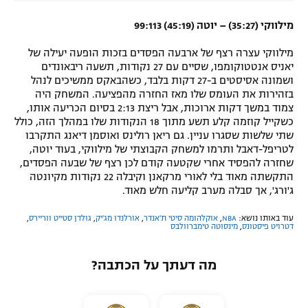
מילווקי (35:27) – יוטה (45:19) 99:113
מילווקי עצרה רצף של ארבעה הפסדים בזכות הופעה יעילה של
יאניס אנטטוקומפו, שסיים עם 27 נקודות, תשעה ריבאונדים
ושמונה אסיסטים ב-27 דקות בלבד, כשהבאקס ממשיכים לנהל
בזהירות את העומס שלו מאז החזרה מהפציעה. המשחק היה
צמוד במשך דקות ארוכות, אבל ריצת 2:13 בסיום הכריעה אותו,
כשקייל קוזמה קלע תשע מתוך 18 הנקודות שלו במהלך הזה, כולל
שתי שלשות שסגרו עניין. גם ריאן רולינס ואוסמן דיאנג התקרבו
לטריפל-דאבל ותרמו למשחק הקבוצתי של מילווקי, בעוד יוטה,
שחזרה להפסיד אחרי שקטעה קודם לכן רצף של שבעה הפסדים,
התקשתה מאוד בלי לאורי מרקאנן וקיבלה 22 נקודות מקיונטה
ג'ורג', אך סבלה מערב קליעה חלש מאוד.
עוד באותו נושא:
NBA
,
אוקלהומה סיטי ת'אנדר
,
אורלנדו מג'יק
,
גולדן סטייט ווריירס
,
דטרויט פיסטונס
,
מינסוטה טימברוולבס
מה דעתך על הכתבה?