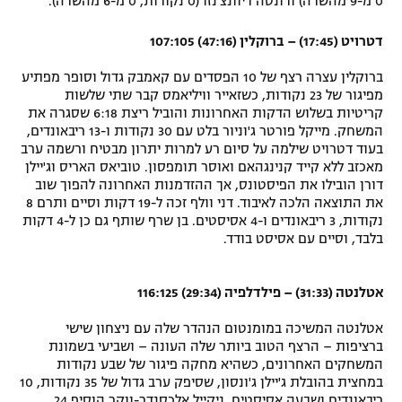
0 מ-9 מהשדה) ודונטה דיוונצ'נזו (0 נקודות, 0 מ-6 מהשדה).
דטרויט (17:45) – ברוקלין (47:16) 107:105
ברוקלין עצרה רצף של 10 הפסדים עם קאמבק גדול וסופר מפתיע
מפיגור של 23 נקודות, כשזאייר וויליאמס קבר שתי שלשות
קריטיות בשלוש הדקות האחרונות והוביל ריצת 6:18 שסגרה את
המשחק. מייקל פורטר ג'וניור בלט עם 30 נקודות ו-13 ריבאונדים,
בעוד דטרויט שילמה על סיום רע למרות יתרון מבטיח ורשמה ערב
מאכזב ללא קייד קנינגהאם ואוסר תומפסון. טוביאס האריס וג'יילן
דורן הובילו את הפיסטונס, אך ההזדמנות האחרונה להפוך שוב
את התוצאה הלכה לאיבוד. דני וולף זכה ל-19 דקות וסיים ותרם 8
נקודות, 3 ריבאונדים ו-4 אסיסטים. בן שרף שותף גם כן ל-4 דקות
בלבד, וסיים עם אסיסט בודד.
אטלנטה (31:33) – פילדלפיה (29:34) 116:125
אטלנטה המשיכה במומנטום הנהדר שלה עם ניצחון שישי
ברציפות – הרצף הטוב ביותר שלה העונה – ושביעי בשמונת
המשחקים האחרונים, כשהיא מחקה פיגור של שבע נקודות
במחצית בהובלת ג'יילן ג'ונסון, שסיפק ערב גדול של 35 נקודות, 10
ריבאונדים ושבעה אסיסטים. ניקייל אלכסנדר-ווקר הוסיף 24