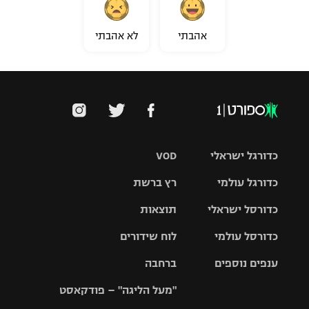
אהבתי
לא אהבתי
כדורגל ישראלי
VOD
כדורגל עולמי
רץ ברשת
ליגת העל
כדורסל ישראלי
תוצאות
ליגת
ליגה לאומית
האלופות
כדורסל עולמי
לוח שידורים
ליגת ווינר
סל
גביע הטוטו
ענפים נוספים
ברחבה
ליגה
NBA
אירופית
"מעל הליגה" – פודקאסט
ליגה לאומית
ליגיונרים
טניס
יורוליג