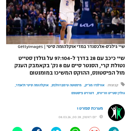
כדורסל נשים
נבחרת ישראל
יורוליג
ליגה ספרדית
טניס
VOD
מכבי תל אביב
מכבי חיפה
יורוקאפ
ליגה איטלקית
כדוריד
הפועל חולון
בית"ר ירושלים
רץ ברשת
ליגה צרפתית
כדורעף
שיי גילג'ס-אלכסנדר במדי אוקלהומה סיטי
|
GettyImages
הפועל ירושלים
מכבי תל אביב
ליגה הולנדית
שיי כיכב עם 28 בדרך ל-97:104 על גולדן סטייט
שחייה
תוצאות
דני אבדיה
הפועל תל אביב
נטולת קרי, הסנטר סיים עם 8 נק' בקאמבק הענק
ליגה טורקית
מול הפיסטונס, ההוקס המשיכו במומנטום
ג'ודו
הפועל חיפה
לוח שידורים
ליגה סינית
קבוצות:
אורלנדו מג'יק
מינסוטה טימברוולבס
אוקלהומה סיטי ת'אנדר
אגרוף
הפועל באר שבע
גולדן סטייט ווריורס
דטרויט פיסטונס
ליגה ברזילאית
ברחבה
ספורט אולימפי
מכבי נתניה
מערכת ספורט 1
ליגות נוספות
UFC
יום ראשון, 00:39, 08.03.26
"מעל הליגה" – פודקאסט
בני יהודה
היאבקות WWE