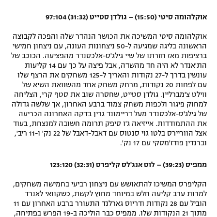
אוקלהומה סיטי (15:50) – גולדן סטייט (31:32) 97:104
אוקלהומה סיטי המשיכה את הכושר הנהדר שלה והפכה לקבוצה
הראשונה בליגה שמגיעה ל-50 ניצחונות העונה, עם ניצחון חמישי
ברציפות מאז חזרתו של שיי גילג'ס-אלכסנדר מהפציעה. הכוכב של
הת'אנדר לא היה חד מהשדה, אבל פיצה על כך עם 14 קליעות
עונשין בדרך ל-27 נקודות והאריך ל-125 משחקים את הרצף שלו
עם לפחות 20 נקודות, מרחק משחק אחד מהשוואת השיא של
ווילט צ'מברליין. גולדן סטייט, שחסרה שוב את סטף קרי, הצליחה
למחוק פיגור ולכפות משחק צמוד ברבע האחרון, אך שלשה גדולה
של גילג'ס-אלכסנדר מעל דריימונד גרין בדקה האחרונה הכריעה
את ההתמודדות. אייזיאה ג'ו סיפק תרומה חשובה למנצחת, בעוד
אצל הווריירס בלטו גוי סנטוס עם דאבל-דאבל של 22 נק' ו-11 ריב',
וברנדין פודז'מסקי עם 17 נק'.
ממפיס (39:23) – לוס אנג'לס קליפרס (32:31) 123:120
הקליפרס המשיכו להתאושש עם ניצחון רביעי בחמישה משחקים,
למרות ערב קליעה חלש במיוחד מחוץ לקשת, כשקוואי לאנרד
הוביל עם 28 נקודות ודריוס גארלנד התעורר ברבע האחרון עם 11
מתוך 21 הנקודות שלו. ממפיס כבר הוליכה ב-19 הפרש בפתיחה,