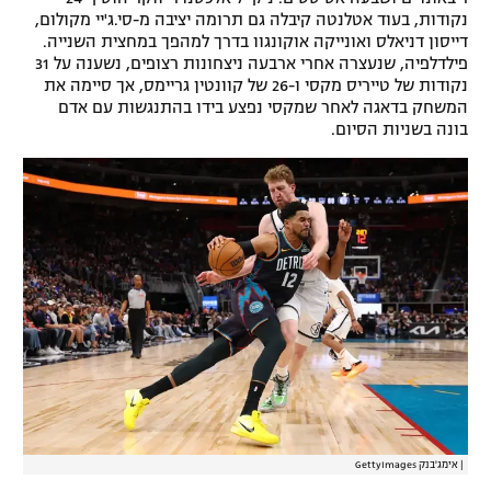
נקודות, בעוד אטלנטה קיבלה גם תרומה יציבה מ-סי.ג'יי מקולום,
דייסון דניאלס ואונייקה אוקונגוו בדרך למהפך במחצית השנייה.
פילדלפיה, שנעצרה אחרי ארבעה ניצחונות רצופים, נשענה על 31
נקודות של טייריס מקסי ו-26 של קוונטין גריימס, אך סיימה את
המשחק בדאגה לאחר שמקסי נפצע בידו בהתנגשות עם אדם
בונה בשניות הסיום.
|
אימג'בנק GettyImages