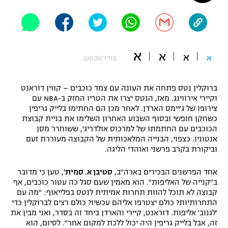
"מחצית בשכונה" – פודקאסט
אופניים
ספורט מוטורי
משתתפים וזוכים בפרסים
א
א
א
א
(גודל טקסט)
כדורמים
תקנון משתתפים וזוכים בפרסים
טניס
ברוקלין נטס פתחה את העונה עם צמד כוכבים – קווין דוראנט
פוטבול אמריקאי NFL
וקיירי אירווינג. מאז, הנטס יצרו את הטריו החזק ב-NBA עם
תקנון עבור פעילות אלקטרה
צירופו של ג'יימס הארדן. לאחר מכן הם החתימו בלייק גריפין
גיימינג E-Sports
בייסבול MLB
כשחקן חופשי ובסוף השבוע האחרון השלימו את בניית קבוצת
תקנון עבור פעילות ספורט 1 – "מרלן"
הכוכבים עם החתמתו של למרכוס אולדריג', ששוחרר מסן
אנטוניו. כצפוי, הבנייה המלאכותית של הקבוצה מעוררת זעם
ספורט אתגרי ואקסטרים
וביקורת בקרב פרשני ואוהדי הליגה.
תנאי שימוש
אומנויות לחימה
אחד הפרשנים הבכירים בארה"ב,
סטיבן א. סמית'
, טען כי מדובר
ב"קנייה של האליפות". הוא מאמין שעם סגל כה עטור כוכבים, אף
מדיניות פרטיות
גיימינג E-Sports
קבוצה לא תוכל להוות תחרות אמיתית לנטס בפלייאוף: "מה עם
התחרותיות? כולם יצטרפו אליהם עכשיו? כולם רצים לברוקלין כדי
'לגנוב' אליפות. דוראנט, קיירי והארדן ביחד זה בסדר, ואני מבין את
תקנון פעילות ספורט 1
זה, אבל בלייק גריפין היה יכול ללכת למקום אחר". לסיום, הוא