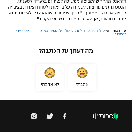
דוראנט מאחר שהקבוצה ממשיכה לנצח גם בלעדיו. לטענתו,
הנטס נותנים עדיפות לשמירה על בריאותו לטווח הארוך, בציפייה
לריצה ארוכה בפלייאוף. "עדיין יש צעדים שהוא צריך לעשות. הוא
יחזור בוודאות, אך לא סביר שכבר בשבוע הקרוב".
עוד באותו נושא:
ג'יימס הארדן
,
למרכוס אולדריג'
,
סטיב נאש
,
קווין דוראנט
,
קיירי
אירווינג
מה דעתך על הכתבה?
אהבתי
לא אהבתי