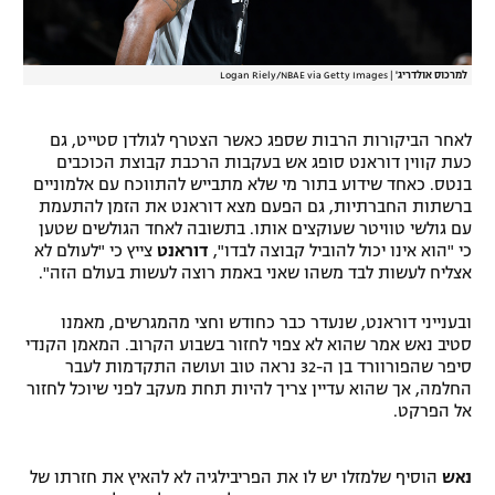
למרכוס אולדריג'
|
Logan Riely/NBAE via Getty Images
לאחר הביקורות הרבות שספג כאשר הצטרף לגולדן סטייט, גם
כעת קווין דוראנט סופג אש בעקבות הרכבת קבוצת הכוכבים
בנטס. כאחד שידוע בתור מי שלא מתבייש להתווכח עם אלמוניים
ברשתות החברתיות, גם הפעם מצא דוראנט את הזמן להתעמת
עם גולשי טוויטר שעוקצים אותו. בתשובה לאחד הגולשים שטען
כי "הוא אינו יכול להוביל קבוצה לבדו",
דוראנט
צייץ כי "לעולם לא
אצליח לעשות לבד משהו שאני באמת רוצה לעשות בעולם הזה".
ובענייני דוראנט, שנעדר כבר כחודש וחצי מהמגרשים, מאמנו
סטיב נאש אמר שהוא לא צפוי לחזור בשבוע הקרוב. המאמן הקנדי
סיפר שהפורוורד בן ה-32 נראה טוב ועושה התקדמות לעבר
החלמה, אך שהוא עדיין צריך להיות תחת מעקב לפני שיוכל לחזור
אל הפרקט.
נאש
הוסיף שלמזלו יש לו את הפריבילגיה לא להאיץ את חזרתו של