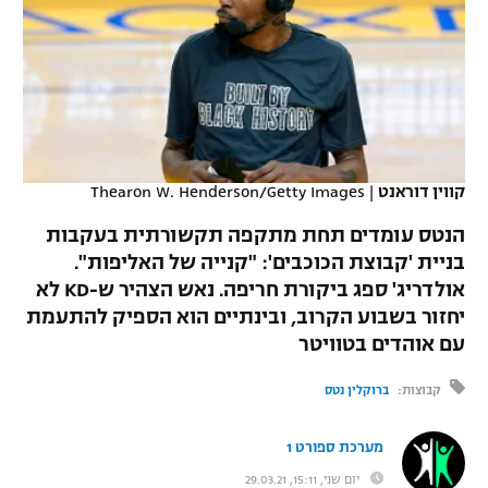
כדורסל נשים
נבחרת ישראל
יורוליג
ליגה ספרדית
טניס
VOD
מכבי תל אביב
מכבי חיפה
יורוקאפ
ליגה איטלקית
כדוריד
הפועל חולון
בית"ר ירושלים
רץ ברשת
ליגה צרפתית
כדורעף
הפועל ירושלים
מכבי תל אביב
קווין דוראנט
|
Thearon W. Henderson/Getty Images
ליגה הולנדית
שחייה
תוצאות
דני אבדיה
הנטס עומדים תחת מתקפה תקשורתית בעקבות
הפועל תל אביב
ליגה טורקית
בניית 'קבוצת הכוכבים': "קנייה של האליפות".
ג'ודו
אולדריג' ספג ביקורת חריפה. נאש הצהיר ש-KD לא
הפועל חיפה
לוח שידורים
ליגה סינית
יחזור בשבוע הקרוב, ובינתיים הוא הספיק להתעמת
אגרוף
הפועל באר שבע
עם אוהדים בטוויטר
ליגה ברזילאית
ברחבה
ספורט אולימפי
קבוצות:
ברוקלין נטס
מכבי נתניה
ליגות נוספות
UFC
"מעל הליגה" – פודקאסט
בני יהודה
מערכת ספורט 1
היאבקות WWE
יום שני, 15:11, 29.03.21