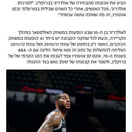
הביע את אכזבתו מהבחירה של אולדריג' בברוקלין: "למרכוס
רשיון להקרנה פומבית לבית עסק
אולדריג', מכל האנשים, אחרי כל השנים שבילית בפורטלנד ובסן
אנטוניו, זה מה שאתה עושה עכשיו?"
הצטרפות לחבילת הערוצים
לאולדריג' בן ה-35 שבע הופעות במשחק האולסטאר במהלך
לוח דרושים – ג'ובנט
הקריירה, וכעת לכל שחקני הקבוצה יש ביחד 41 הופעות במשחק
הכוכבים, כאשר רק בוסטון של עונת 2010/11 ושל עונת 2011/12
תגיות
הצליחה להתעלות על נתון זה מאז איחוד הליגה עם ה- ABA
בשנות ה-70. אקס סן אנטוניו צפוי לעבות את הקו הקדמי של של
ברוקלין, ולשפר את קבוצתו של סטיב נאש בצד ההגנתי.
המגזין