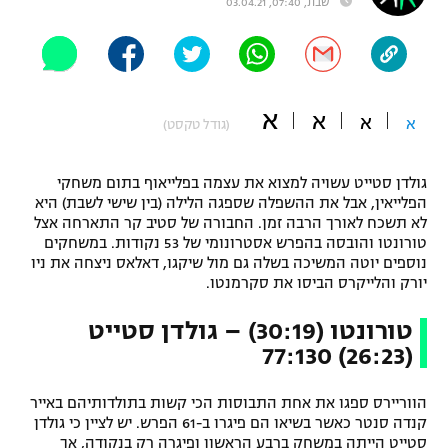
שבת, 07:40, 03.04.21
"מחצית בשכונה" – פודקאסט
אופניים
ספורט מוטורי
משתתפים וזוכים בפרסים
א
א
א
א
(גודל טקסט)
כדורמים
תקנון משתתפים וזוכים בפרסים
טניס
גולדן סטייט עשויה למצוא את עצמה בפלייאוף בתום משחקי
פוטבול אמריקאי NFL
תקנון עבור פעילות אלקטרה
הפלייאין, אבל את ההשפלה שספגה הלילה (בין שישי לשבת) היא
לא תשכח לאורך הרבה זמן. החבורה של סטיב קר התארחה אצל
גיימינג E-Sports
בייסבול MLB
טורונטו והובסה בהפרש אסטרונומי של 53 נקודות. במשחקים
תקנון עבור פעילות ספורט 1 – "מרלן"
נוספים יוטה המשיכה בשלה גם מול שיקגו, דאלאס ניצחה את ניו
ספורט אתגרי ואקסטרים
יורק והלייקרס הביסו את סקרמנטו.
תנאי שימוש
טורונטו (30:19) – גולדן סטייט
אומנויות לחימה
(26:23) 77:130
מדיניות פרטיות
גיימינג E-Sports
הווריירס ספגו את אחת התבוסות הכי קשות בתולדותיהם באייר
קנדה סנטר כאשר בשיאו הם פיגרו ב-61 הפרש. יש לציין כי גולדן
תקנון פעילות ספורט 1
סטייט הייתה במשחק ברבע הראשון ופיגרה רק בנקודה, אך