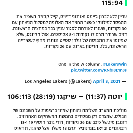
115:94
עדיין ללא לברון ג'יימס ואנתוני דייויס, קייל קוזמה השכיח את
ההפסד למילווקי כאשר החזיר את האלופה למסלול הניצחון עם
30 נקודות, שעזרו לאורחת לסגור עניין כבר במחצית הראשונה.
דניס שרודר תרם 17 נקודות ו-8 אסיסטים. אצל הקינגס, שלא
שמינפו את התבוסה של גולדן סטייט ונותרו מחוץ לעשירייה
הראשונה, בלט הריסון בארנס עם 26 נקודות.
One in the W column.
#LakersWin
pic.twitter.com/RNbI8E1n3s
April 3, 2021
— Los Angeles Lakers (@Lakers)
יוטה (11:37) – שיקגו (28:19) 106:113
מוליכת המערב השלימה ניצחון שמיני ברציפות על חשבונם של
הבולס, שמצדם רק מפסידים בחמשת המשחקים האחרונים.
דונובן מיטשל כיכב עם 26 נקודות, רודי גובר הוסיף 19 ו-13
ריבאונדים ובויאן בוגדנוביץ' תרם 18 משלו. אצל שיקגו, ת'דאוס