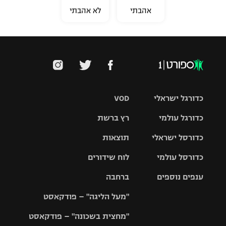
אהבתי
לא אהבתי
כדורגל ישראלי
VOD
כדורגל עולמי
רץ ברשת
ליגת העל
כדורסל ישראלי
תוצאות
ליגת
ליגה לאומית
האלופות
כדורסל עולמי
לוח שידורים
ליגת ווינר
סל
גביע הטוטו
ענפים נוספים
ברחבה
ליגה
NBA
אירופית
"מעל הליגה" – פודקאסט
ליגה לאומית
ליגיונרים
טניס
יורוליג
ליגה אנגלית
"מחצית בשכונה" – פודקאסט
כדורסל נשים
גביע המדינה