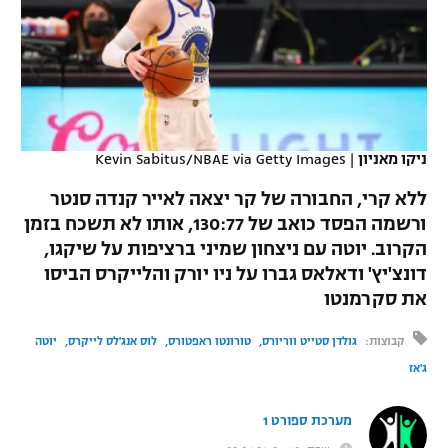
כדורסל נשים
נבחרת ישראל
יורוליג
ליגה ספרדית
טניס
VOD
מכבי תל אביב
מכבי חיפה
יורוקאפ
ליגה איטלקית
כדוריד
הפועל חולון
בית"ר ירושלים
רץ ברשת
ליגה צרפתית
כדורעף
ניקו מאניון
|
Kevin Sabitus/NBAE via Getty Images
הפועל ירושלים
מכבי תל אביב
ליגה הולנדית
ללא קרי, החבורה של קר יצאה לאייר קנדה סנטר
שחייה
תוצאות
דני אבדיה
הפועל תל אביב
ורשמה הפסד כואב של 130:77, אותו לא תשכח בזמן
ליגה טורקית
הקרוב. יוטה עם ניצחון שמיני ברציפות על שיקגו,
ג'ודו
הפועל חיפה
לוח שידורים
דונצ'יץ' ודאלאס גברו על ניו יורק והלייקרס הביסו
ליגה סינית
אגרוף
את סקרמנטו
הפועל באר שבע
ליגה ברזילאית
ברחבה
קבוצות:
גולדן סטייט ווריורס
טורונטו ראפטורס
לוס אנג'לס לייקרס
יוטה
ספורט אולימפי
מכבי נתניה
ג'אז
ליגות נוספות
UFC
"מעל הליגה" – פודקאסט
בני יהודה
מערכת ספורט 1
היאבקות WWE