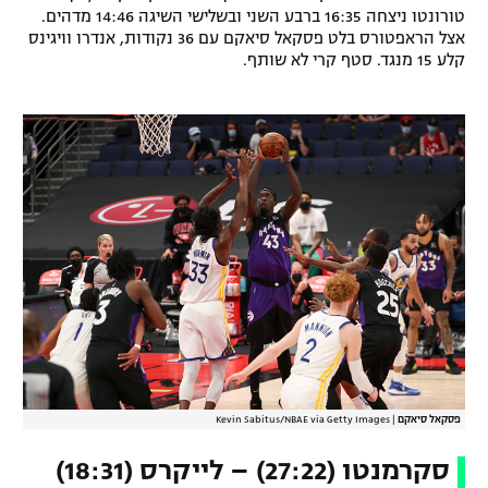
טורונטו ניצחה 16:35 ברבע השני ובשלישי השיגה 14:46 מדהים.
רשיון להקרנה פומבית לבית עסק
אצל הראפטורס בלט פסקאל סיאקם עם 36 נקודות, אנדרו וויגינס
קלע 15 מנגד. סטף קרי לא שותף.
הצטרפות לחבילת הערוצים
לוח דרושים – ג'ובנט
תגיות
המגזין
פסקאל סיאקם
|
Kevin Sabitus/NBAE via Getty Images
סקרמנטו (27:22) – לייקרס (18:31)