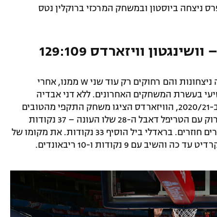
פרס ניצחה ביוסטון ובמשחק המרכזי ברוקלין נטס
ינגטון וויזארדס 129:109
שיא המועדון של הוויזארס עומד על תשעה ניצחונות והם רחוקים רק עוד שני W ממנו, אחרי
יעי בעשרת המשחקים האחרונים. ללא דני אבדיה
שסובל משבר מאמץ וכבר לא ישוב לשחק ב-2020/21, הוויזארדס הציגו משחק התקפי מהטובים
שלהם העונה ומעל כולם בלט ראסל ווסטברוק עם הטריפל דאבל ה-28 שלו העונה – 37 נקודות
(ב-61 אחוז מהשדה!), 11 אסיסטים ו-11 כדורים חוזרים. בראדלי ביל הוסיף 33 נקודות. את מקומו של
ב עם 9 נקודות ו-10 ריבאונדים.