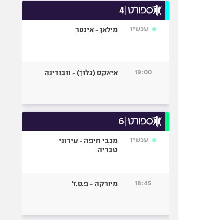
עכשיו
מילאן - אינטר
19:00
איאקס (גלוך) - וובודינה
עכשיו
מכבי חיפה - עירוני
טבריה
18:45
מיורקה - פ.ס.ז'