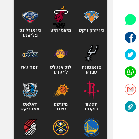
היאבקות WWE
אופניים
ספורט מוטורי
כדורמים
ניו יורק ניקס
מיאמי היט
ניו אורלינס
פליקנס
פוטבול אמריקאי NFL
בייסבול MLB
ספורט אתגרי
ואקסטרים
סן אנטוניו
לוס אנג'לס
יוטה ג'אז
ספרס
לייקרס
אומנויות לחימה
גיימינג E-Sports
יוסטון
פיניקס
דאלאס
רוקטס
סאנס
מאבריקס