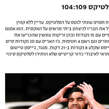
 104:109
שון במזרח וסוויפ עונתי לנטס על הסלטיקס. עדיין ללא קווין
ביל את חבריו לניצחון ביתי מרשים על האקסית. הוא אמנם
קלע רק 4 זריקות מתוך 19, אבל בכל זאת סיים עם 15 נקודות ובהן זריקות עונשין שהכריעו את
המפגש, מסר 11 אסיסטים, לקח 9 כדורים חוזרים וגם רשם 4 חטיפות. ג'ו האריס עם 20 נקודות סיים
כקלע המוביל והופעת בכורה רשם מייק ג'יימס שקלע 8 נקודות ב-21 דקות. מנגד, ג'ייסון טייטום
ם אחראי לאיבודי כדור קריטיים שלא הותירו לסלטיקס סיכוי