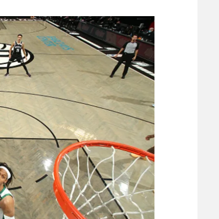
משתתפים וזוכים בפרסים
מכבי ת
הפועל 
תקנון משתתפים וזוכים בפרסים
הפועל 
תקנון עבור פעילות אלקטרה
הפועל 
תקנון עבור פעילות ספורט 1 – "מרלן"
מכבי נ
טניס
בני יהו
גיימינג E-Sports
תנאי שימוש
מדיניות פרטיות
תקנון פעילות ספורט 1
רשיון להקרנה פומבית לבית עסק
הצטרפות לחבילת הערוצים
לוח דרושים – ג'ובנט
תגיות