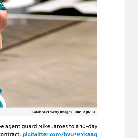
ג'ייסון טייטום
|
Sarah Stier/Getty Images
ee agent guard Mike James to a 10-day
contract.
pic.twitter.com/bvLPMYkaAq