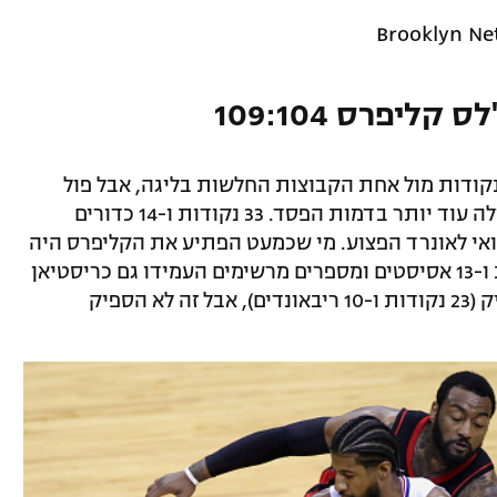
ליפרס 109:104
ל רבע השלישי קלעה לוס אנג'לס רק 11 נקודות מול אחת הקבוצות החלשות בליגה, אבל פול
ג'ורג' לקח פיקוד והצליח למנוע מבוכה גדולה עוד יותר בדמות הפסד. 33 נקודות ו-14 כדורים
וואי לאונרד הפצוע. מי שכמעט הפתיע את הקליפרס היה
ג'ון וול עם דאבל דאבל נפלא של 27 נקודות ו-13 אסיסטים ומספרים מרשימים העמידו גם כריסטיאן
ווד (24 נקודות ו-19 ריבאונדים) וקלי אוליניק (23 נקודות ו-10 ריבאונדים), אבל זה לא הספיק