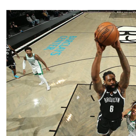
ל אביב
ליגה טורקית
תל אביב
ליגה סינית
חיפה
ליגה ברזילאית
באר שבע
ליגות נוספות
תניה
דה