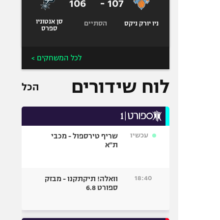
106
-
107
סן אנטוניו
הסתיים
ניו יורק ניקס
ספרס
לכל המשחקים >
לוח שידורים
הכל
עכשיו
שריף טירספול - מכבי
ת"א
18:40
וואלה! תיקתקנו - מבזק
ספורט 6.8