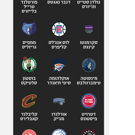
גולדן סטייט
דנבר נאגטס
פורטלנד
ווריורס
טרייל
בלייזרס
סקרמנטו
לוס אנג'לס
ממפיס
קינגס
קליפרס
גריזליס
מינסוטה
אוקלהומה
בוסטון
טימברוולבס
סיטי ת'אנדר
סלטיקס
דטרויט
אורלנדו
קליבלנד
פיסטונס
מג'יק
קאבלירס