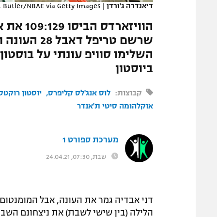
דיאנדרה ג'ורדן
|
. Butler/NBAE via Getty Images
המגזין
הוויזאר
השלימו סוויפ עונתי על בוסטון
ביוסטון
קבוצות:
לוס אנג'לס קליפרס
יוסטון רוקטס
אוקלהומה סיטי ת'אנדר
מערכת ספורט 1
שבת, 07:30, 24.04.21
דני אבדיה גמר את העונה, אבל המומנטום ש