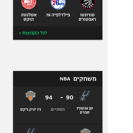
טורונטו
פילדלפיה 76
אטלנטה
ראפטורס
הוקס
לכל הקבוצות >
משחקים
NBA
94
-
90
סן אנטוניו
הסתיים
ניו יורק ניקס
ספרס