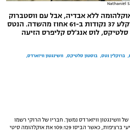
Nathaniel S
דס הביסו 109:129 את אוקלהומה ללא אבדיה, אבל עם ווסטברוק
שרשם טריפל דאבל 28 העונה וקלע 37 נקודות ב-61 אחוז מהשדה. הנטס
 סלטיקס, לוס אנג'לס קליפרס הזיעה
ברוקלין נטס
בוסטון סלטיקס
וושינגטון וויזארדס
ל וושינגטון וויזארדס נמשך. חבריו של הרוקי רשמו
הלילה (בין שישי לשבת) את ניצחונם השביעי ברציפות, כאשר הביסו 109:129 את אוקלהומה סיטי