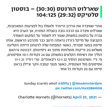
שארלוט הורנטס (30:30) – בוסטון
סלטיקס (29:32) 104:125
אחרי שאיבדה את גורדון הייוורד ולאמלו בול לפציעות המאכזבות,
שארלוט איבדה גם הרבה גובה בטבלת המזרח, אך הערב היא
גברה על בוסטון במשחק שעזר לה לשמור על המקום השמיני.
הקבוצה של מייקל ג'ורדן נראתה היטב כבר מהרבע הראשון, אותו
סיימה בפער ספרתי, כאשר המפתח שלה לניצחון הייתה הקליעה
משלוש (21 זריקות מוצלחות מתוך 43 ניסיונות). דבונטה גרהאם
הוליך את רשימת הקלעים במשחק עם 24 נקודות ו-10 אסיסטים,
פי. ג'יי. וושינגטון הוסיף 22 ו-12 ריבאונדים. טרי רוז'יר 21 ו-11
אסיסטים מול האקסית, כאשר מנגד קמבה ווקר וג'יילן בראון
סיימו עם 20 נקודות כל אחד.
Sunday scaries who?
#AllFly
|
@NewAmsterdam
pic.twitter.com/HxXDB6MIS8
April 25, 2021
— Charlotte Hornets (@hornets)