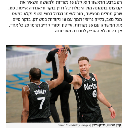
רק ברבע הראשון הוא קלע 16 נקודות ולמעשה השאיר את
רשיון להקרנה פומבית לבית עסק
קבוצתו בתמונה מול היכולת של דווין בוקר ודיאנדרה אייטון. KD,
שרק מחלים מפציעה, חזר לעצמו בגדול בחצי השני וקלע כמעט
מכל מצב, בלייק גריפין תמך עם 16 נקודות במשחק. בוקר סיים
הצטרפות לחבילת הערוצים
את המשחק עם 36 נקודות, אייטון וטורי קרייג תרמו 20 כל אחד,
אך כל זה לא הספיק לחבורה מאריזונה.
לוח דרושים – ג'ובנט
תגיות
המגזין
קווין דוראנט, בלייק גריפין
|
Sarah Stier/Getty Images