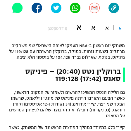
"מחצית בשכונה" – פודקאסט
אופניים
א
ספורט מוטורי
א
משתתפים וזוכים בפרסים
א
א
(גודל טקסט)
כדורמים
תקנון משתתפים וזוכים בפרסים
משחקי יום ראשון ב-NBA העניקו לצופה הישראלי שני משחקים
טניס
מרתקים בשעות נוחות. במוקד, ברוקלין הרשימה עם 119:128 על
פוטבול אמריקאי NFL
פיניקס. בנוסף, שארלוט גברה 104:125 על בוסטון הלא יציבה.
תקנון עבור פעילות אלקטרה
גיימינג E-Sports
בייסבול MLB
ברוקלין נטס (20:40) – פיניקס
תקנון עבור פעילות ספורט 1 – "מרלן"
סאנס (17:42)
119:128
ספורט אתגרי ואקסטרים
תנאי שימוש
גם הלילה הנטס המשיכו להרשים ולשמור על המקום הראשון,
אומנויות לחימה
כאשר הפעם הקורבן הייתה פיניקס של מונטי וויליאמס, שרשמו
הפסד שני רצף. קיירי אירווינג (34 נקודות ו-12 אסיסטים) וקווין
מדיניות פרטיות
דוראנט (33 נקודות) הובילה את הקבוצה שלהם לניצחון המרשים
גיימינג E-Sports
על הסאנס.
תקנון פעילות ספורט 1
קיירי בלט במיוחד במהלך המחצית הראשונה של המשחק, כאשר