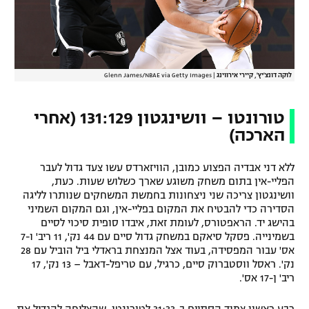
לוקה דונצ'יץ', קיירי אירווינג
|
Glenn James/NBAE via Getty Images
טורונטו – וושינגטון 131:129 (אחרי
הארכה)
ללא דני אבדיה הפצוע כמובן, הוויזארדס עשו צעד גדול לעבר
הפליי-אין בתום משחק משוגע שארך כשלוש שעות. כעת,
וושינגטון צריכה שני ניצחונות בחמשת המשחקים שנותרו לליגה
הסדירה כדי להבטיח את המקום בפליי-אין, וגם המקום השמיני
בהישג יד. הראפטורס, לעומת זאת, איבדו סופית סיכוי לסיים
בשמינייה. פסקל סיאקם במשחק גדול סיים עם 44 נק', 11 ריב' ו-7
אס' עבור המפסידה, בעוד אצל המנצחת בראדלי ביל הוביל עם 28
נק'. ראסל ווסטברוק סיים, כרגיל, עם טריפל-דאבל – 13 נק', 17
ריב' ן-17 אס'.