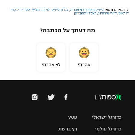
עוד באותו נושא:
ג'יימס הארדן
,
דני אבדיה
,
לברון ג'יימס
,
לוקה דונצ'יץ'
,
סטף קרי
,
קווין
דוראנט
,
קיירי אירווינג
,
ראסל ווסטברוק
מה דעתך על הכתבה?
אהבתי
לא אהבתי
כדורגל ישראלי
VOD
כדורגל עולמי
רץ ברשת
ליגת העל