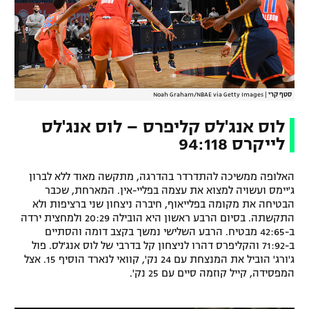
סטף קרי
|
Noah Graham/NBAE via Getty Images
לוס אנג'לס קליפרס – לוס אנג'לס
לייקרס 94:118
האלופה ממשיכה להתדרדר בהדרגה, מתקשה מאוד ללא לברון
ג'יימס ועשויה למצוא את עצמה בפליי-אין. המארחת, שכבר
הבטיחה את מקומה בפלייאוף, חיברה ניצחון שני ברציפות ולא
התקשתה. בסיום הרבע ראשון היא הובילה 20:29 ולמחצית ירדה
ב-42:65 מבטיח. הרבע השלישי נמשך בקצב דומה והסתיים
ב-71:92 והקליפרס דהרו לניצחון קל בדרבי של לוס אנג'לס. פול
ג'ורג' הוביל את המנצחת עם 24 נק', קוואי לנארד הוסיף 15. אצל
המפסידה, קייל קוזמה סיים עם 25 נק'.