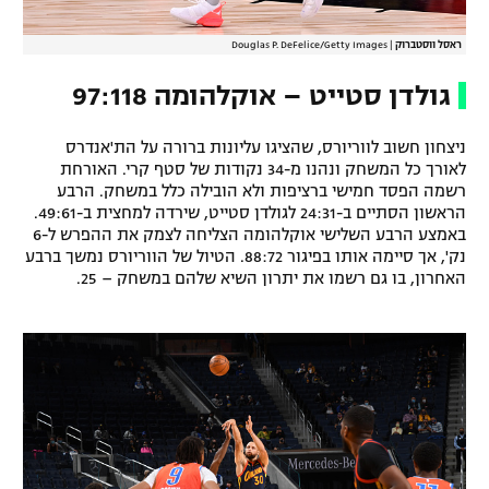
ראסל ווסטברוק
|
Douglas P. DeFelice/Getty Images
גולדן סטייט – אוקלהומה 97:118
ניצחון חשוב לווריורס, שהציגו עליונות ברורה על הת'אנדרס
לאורך כל המשחק ונהנו מ-34 נקודות של סטף קרי. האורחת
רשמה הפסד חמישי ברציפות ולא הובילה כלל במשחק. הרבע
הראשון הסתיים ב-24:31 לגולדן סטייט, שירדה למחצית ב-49:61.
באמצע הרבע השלישי אוקלהומה הצליחה לצמק את ההפרש ל-6
נק', אך סיימה אותו בפיגור 88:72. הטיול של הווריורס נמשך ברבע
האחרון, בו גם רשמו את יתרון השיא שלהם במשחק – 25.