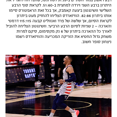
רבע ראשון צמוד הסתיים ב-31:33 לטורונטו, שהצליחה להגדיל את
היתרון ברבע השני וירדה למחצית ב-51:60. לקראת סוף הרבע
השלישי וושינגטון ביצעה קאמבק, אך בכל זאת הראפטורס סיימו
אותו ביתרון 82:86. הוויזארדס הצליחו להחזיק מעט ביתרון
לקראת הסיום, אך שלשה של פרד ואנווליט קבעה 115:115 דרמטי
והארכה – 2 שניות לסיום הרבע הרביעי. וושינגטון הצליחה להוביל
לאורך כל ההארכה ביתרון של 6 נק מקסימום, סיקם למרות
משחק גדול החטיא את הזריקה המכריעה והוויזארדס רשמו
ניצחון סופר חשוב.