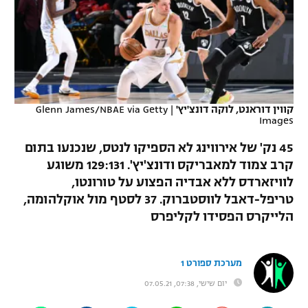
כדורסל נשים
נבחרת ישראל
יורוליג
ליגה ספרדית
טניס
VOD
מכבי תל אביב
מכבי חיפה
יורוקאפ
ליגה איטלקית
כדוריד
הפועל חולון
בית"ר ירושלים
רץ ברשת
ליגה צרפתית
כדורעף
קווין דוראנט, לוקה דונצ'יץ'
|
Glenn James/NBAE via Getty
הפועל ירושלים
מכבי תל אביב
Images
ליגה הולנדית
שחייה
תוצאות
דני אבדיה
45 נק' של אירווינג לא הספיקו לנטס, שנכנעו בתום
הפועל תל אביב
ליגה טורקית
קרב צמוד למאבריקס ודונצ'יץ'. 129:131 משוגע
ג'ודו
לוויזארדס ללא אבדיה הפצוע על טורונטו,
הפועל חיפה
לוח שידורים
ליגה סינית
טריפל-דאבל לווסטברוק. 37 לסטף מול אוקלהומה,
אגרוף
הפועל באר שבע
הלייקרס הפסידו לקליפרס
ליגה ברזילאית
ברחבה
ספורט אולימפי
מכבי נתניה
ליגות נוספות
מערכת ספורט 1
UFC
"מעל הליגה" – פודקאסט
בני יהודה
יום שישי, 07:38, 07.05.21
היאבקות WWE