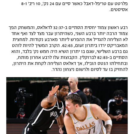
פלרטט עם טריפל-דאבל כאשר סיים עם 24 נק', 10 ריב' ו-8
רשיון להקרנה פומבית לבית עסק
אסיסטים.
הצטרפות לחבילת הערוצים
רבע ראשון צמוד יחסית הסתיים ב-32:37 לדאלאס, והמשחק הפך
צמוד הרבה יותר ברבע השני, כשהיתרון עבר מצד לצד ואף אחד
לוח דרושים – ג'ובנט
לא הצליחה להגדיל את ההפרש ליותר מארבע נקודות. למחצית
המאבריקס ירדו ביתרון זעום, 62:63. הקרב המשיך להיות לוהט
תגיות
גם ברבע השלישי, שגם בו יתרון השיא היה חמש נק' בלבד, והוא
הסתיים ב-82:83 לברוקלין. הקבוצות עלו לרבע אחרון מותח,
ובתחילתו הנטס הובילו, אך דאלאס הצליחה לקחת את היתרון,
המגזין
להחזיק בו עד לסיום ולרשום ניצחון נהדר.