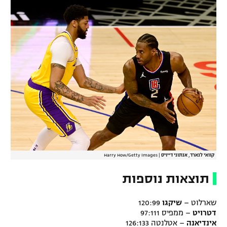
קוואי לנארד, אנתוני דייויס
|
Harry How/Getty Images
תוצאות נוספות
שארלוט –
שיקגו
120:99
דטרויט
– ממפיס 97:111
אינדיאנה
– אטלנטה 126:133