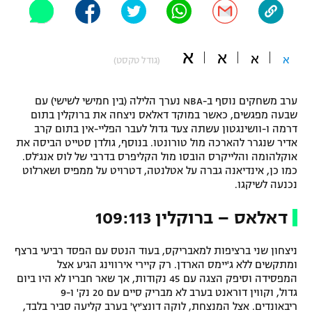
"מחצית בשכונה" – פודקאסט
אופניים
א
א
א
א
(גודל טקסט)
ספורט מוטורי
משתתפים וזוכים בפרסים
כדורמים
ערב משחקים נוסף ב-NBA נערך הלילה (בין חמישי לשישי) עם
תקנון משתתפים וזוכים בפרסים
טניס
שבעה מפגשים, כאשר במוקד דאלאס ניצחה את ברוקלין בתום
פוטבול אמריקאי NFL
דרמה ו-וושינגטון עשתה צעד גדול לעבר הפליי-אין בתום קרב
תקנון עבור פעילות אלקטרה
אדיר שנגרר להארכה מול טורונטו. בנוסף, גולדן סטייט הביסה את
אוקלהומה והלייקרס הובסו מול הקליפרס בדרבי של לוס אנג'לס.
גיימינג E-Sports
בייסבול MLB
כמו כן, אינדיאנה גברה על אטלנטה, דטרויט על ממפיס ושארלוט
תקנון עבור פעילות ספורט 1 – "מרלן"
נכנעה לשיקגו.
ספורט אתגרי ואקסטרים
תנאי שימוש
דאלאס – ברוקלין 109:113
אומנויות לחימה
ניצחון שני ברציפות למאבריקס, בעוד הנטס עם הפסד רביעי ברצף
מדיניות פרטיות
גיימינג E-Sports
ומתקשים ללא ג'יימס הארדן. רק קיירי אירווינג הגיע אצל
המפסידה וסיפק הצגה עם 45 נקודות, אך שאר חבריו לא היו ביום
גדול, וקווין דוראנט בערב לא מבריק סיים עם 20 נק' ו-9
תקנון פעילות ספורט 1
ריבאונדים. אצל המנצחת, לוקה דונצ'יץ' בערב קליעה סביר בלבד,