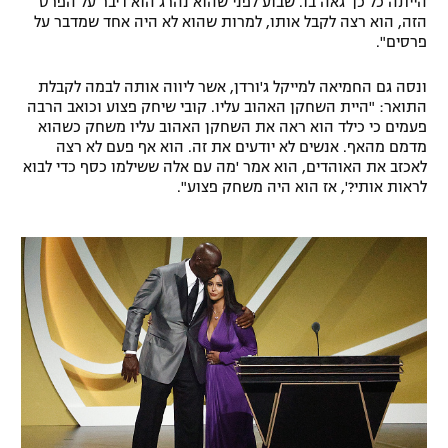
הייתה כל כך גאה בו. שבוע לפני שהוא נהרג הוא דיבר על הפרס
הזה, הוא רצה לקבל אותו, למרות שהוא לא היה אחד שמדבר על
רשיון להקרנה פומבית לבית עסק
פרסים".
הצטרפות לחבילת הערוצים
ונסה גם החמיאה למייקל ג'ורדן, אשר ליווה אותה לבמה לקבלת
התואר: "היית השחקן האהוב עליו. קובי שיחק פצוע וכואב הרבה
לוח דרושים – ג'ובנט
פעמים כי כילד הוא ראה את השחקן האהוב עליו משחק כשהוא
מדמם מהאף. אנשים לא יודעים את זה. הוא אף פעם לא רצה
לאכזב את האוהדים, הוא אמר 'מה עם אלה ששילמו כסף כדי לבוא
תגיות
לראות אותי?', אז הוא היה משחק פצוע".
המגזין