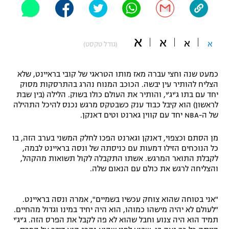
"מחצית בשכונה" – פודקאסט
אופניים
א
א
א
א
(גודל טקסט)
ספורט מוטורי
משתתפים וזוכים בפרסים
כדורמים
כמעט שנה וחצי עברה מאז מותו הטראגי של קובי בראיינט, שלא
תקנון משתתפים וזוכים בפרסים
טניס
הצליח להותיר עין יבשה. הכוכב המנוח נהרג בהתרסקות מסוק
פוטבול אמריקאי NFL
יחד עם בתו ג'יג'י, והותיר את העולם כולו בשוק. הלילה (בין שבת
תקנון עבור פעילות אלקטרה
לראשון) הוא קיבל כבוד ענק כשבטקס מרגש נכנס להיכל התהילה
של ה-NBA יחד עם קווין גארנט וטים דאנקן.
גיימינג E-Sports
בייסבול MLB
תקנון עבור פעילות ספורט 1 – "מרלן"
מן הסתם וכצפוי, דאנקן וגארנט הפכו לחלק המשני בערב הזה, בו
ספורט אתגרי ואקסטרים
כל הנוכחים הזילו דמעות עם כניסתה של ונסה בראיינט לבמה,
תנאי שימוש
לקבלת התואר המרגש. אשתו התקבלה לקול תשואות מהקהל,
אומנויות לחימה
והצליחה לרגש את כולם עם הנאום שלה.
מדיניות פרטיות
גיימינג E-Sports
"אני בטוחה שהוא צוחק עכשיו בשמיים", אמרה ונסה בראיינט.
"לעולם לא יהיה מישהו כמוהו, הוא היה יחיד במינו וגדול מהחיים.
תקנון פעילות ספורט 1
תמיד הוא היה צנוע וחבל שהוא לא פה לקבל את הפרס הזה. ג'יג'י