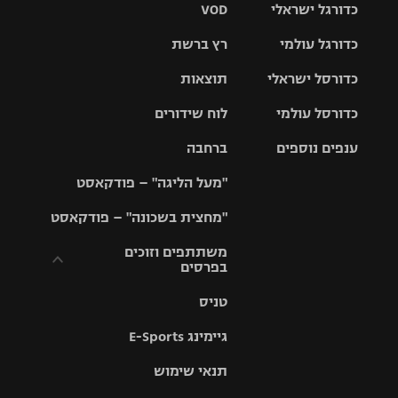
כדורגל ישראלי
VOD
כדורגל עולמי
רץ ברשת
ליגת העל
כדורסל ישראלי
תוצאות
ליגת
ליגה לאומית
האלופות
כדורסל עולמי
לוח שידורים
ליגת ווינר
סל
גביע הטוטו
ענפים נוספים
ברחבה
ליגה
NBA
אירופית
"מעל הליגה" – פודקאסט
ליגה לאומית
ליגיונרים
טניס
יורוליג
ליגה אנגלית
"מחצית בשכונה" – פודקאסט
כדורסל נשים
גביע המדינה
כדוריד
יורוקאפ
ליגה גרמנית
משתתפים וזוכים
בפרסים
מכבי תל
נבחרת
כדורעף
אביב
ישראל
ליגה
טניס
ספרדית
תקנון משתתפים
שחייה
הפועל חולון
מכבי חיפה
וזוכים בפרסים
גיימינג E-Sports
ליגה
איטלקית
ג'ודו
הפועל
בית"ר
תנאי שימוש
תקנון עבור פעילות
ירושלים
ירושלים
אלקטרה