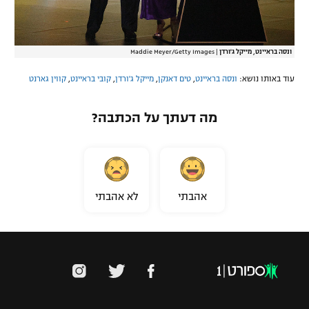
ונסה בראיינט, מייקל ג'ורדן
|
Maddie Meyer/Getty Images
עוד באותו נושא:
ונסה בראיינט
,
טים דאנקן
,
מייקל ג'ורדן
,
קובי בראיינט
,
קווין גארנט
מה דעתך על הכתבה?
אהבתי
לא אהבתי