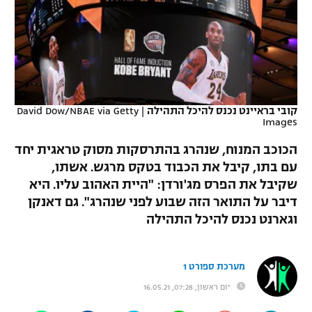
כדורסל נשים
נבחרת ישראל
יורוליג
ליגה ספרדית
טניס
VOD
מכבי תל אביב
מכבי חיפה
יורוקאפ
ליגה איטלקית
כדוריד
הפועל חולון
בית"ר ירושלים
רץ ברשת
ליגה צרפתית
כדורעף
קובי בראיינט נכנס להיכל התהילה
|
David Dow/NBAE via Getty
הפועל ירושלים
מכבי תל אביב
Images
ליגה הולנדית
שחייה
תוצאות
דני אבדיה
הכוכב המנוח, שנהרג בהתרסקות מסוק טראגית יחד
הפועל תל אביב
ליגה טורקית
עם בתו, קיבל את הכבוד בטקס מרגש. אשתו,
ג'ודו
שקיבל את הפרס מג'ורדן: "היית האהוב עליו. היא
הפועל חיפה
לוח שידורים
ליגה סינית
דיבר על התואר הזה שבוע לפני שנהרג". גם דאנקן
אגרוף
הפועל באר שבע
וגארנט נכנס להיכל התהילה
ליגה ברזילאית
ברחבה
ספורט אולימפי
מכבי נתניה
ליגות נוספות
מערכת ספורט 1
UFC
"מעל הליגה" – פודקאסט
בני יהודה
יום ראשון, 07:28, 16.05.21
היאבקות WWE