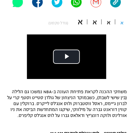
"מחצית בשכונה" – פודקאסט
אופניים
א
א
א
א
(גודל טקסט)
ספורט מוטורי
משתתפים וזוכים בפרסים
כדורמים
תקנון משתתפים וזוכים בפרסים
טניס
פוטבול אמריקאי NFL
תקנון עבור פעילות אלקטרה
גיימינג E-Sports
בייסבול MLB
תקנון עבור פעילות ספורט 1 – "מרלן"
ספורט אתגרי ואקסטרים
תנאי שימוש
משחקי ההכנה לקראת פתיחת העונה ב-NBA נמשכו גם הלילה
אומנויות לחימה
(בין שישי לשבת), כשבמוקד הניצחון של גולדן סטייט וסטף קרי על
לברון ג'יימס, ראסל ווסטברוק ולוס אנג'לס לייקרס. ברוקלין עם
מדיניות פרטיות
קווין דוראנט גברה על מילווקי, שיקגו המתחדשת הביסה את ניו
גיימינג E-Sports
אורלינס ולוקה דונצ'יץ' ודאלאס גברו על לוס אנג'לס קליפרס.
תקנון פעילות ספורט 1