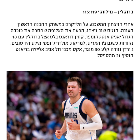
ברוקלין – מילווקי 115:119
אחרי הניצחון המשכנע על הלייקרס במשחק ההכנה הראשון
העונה, הנטס שוב ניצחו, הפעם את האלופה שחסרה את כוכבה
הגדול יאניס אנטטקומפו. קווין דוראנט בלט אצל ברוקלין עם 18
נקודות כשגם ג'ו האריס, למרקוס אולדריג' ופטי מילס היו טובים.
ג'ורדן נוורה קלע 30 מנגד, אקס מכבי תל אביב אלייז'ה בריאנט
הוסיף 21 מהספסל.