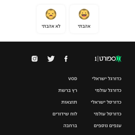
אהבתי
לא אהבתי
כדורגל ישראלי
VOD
כדורגל עולמי
רץ ברשת
ליגת העל
כדורסל ישראלי
תוצאות
ליגת
ליגה לאומית
האלופות
כדורסל עולמי
לוח שידורים
ליגת ווינר
סל
גביע הטוטו
ענפים נוספים
ברחבה
ליגה
NBA
אירופית