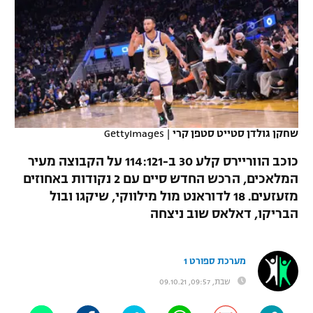
כדורסל נשים
נבחרת ישראל
יורוליג
ליגה ספרדית
טניס
VOD
מכבי תל אביב
מכבי חיפה
יורוקאפ
ליגה איטלקית
כדוריד
הפועל חולון
בית"ר ירושלים
רץ ברשת
ליגה צרפתית
כדורעף
הפועל ירושלים
מכבי תל אביב
ליגה הולנדית
שחקן גולדן סטייט סטפן קרי
|
GettyImages
שחייה
תוצאות
דני אבדיה
הפועל תל אביב
כוכב הווריירס קלע 30 ב-114:121 על הקבוצה מעיר
ליגה טורקית
ג'ודו
המלאכים, הרכש החדש סיים עם 2 נקודות באחוזים
הפועל חיפה
לוח שידורים
מזעזעים. 18 לדוראנט מול מילווקי, שיקגו ובול
ליגה סינית
אגרוף
הבריקו, דאלאס שוב ניצחה
הפועל באר שבע
ליגה ברזילאית
ברחבה
ספורט אולימפי
מכבי נתניה
מערכת ספורט 1
ליגות נוספות
UFC
"מעל הליגה" – פודקאסט
שבת, 09:57, 09.10.21
בני יהודה
היאבקות WWE