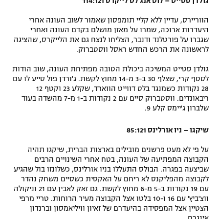
גולדן סטייט – לוס אנג'לס לייקרס 114:121
רשיון להקרנה פומבית לבית עסק
הווריירס, עדיין ללא קליי תומפסון שאמור לשוב העונה אחרי
היעדרות ארוכה, שמרו על מאזן מושלם בקדם העונה ואחרי
הצטרפות לחבילת הערוצים
שגברו על פורטלנד ודנבר, הצליחו לנצח גם את הלייקרס, שהציגה
לראשונה את הרכש החדש ראסל ווסטברוק.
לוח דרושים – ג'ובנט
גולדן סטייט המשיכה ביכולת הטובה מפתיחת העונה, שוב הודות
לסטף קרי, שצלף 30 ב-3 מ-14 מחוץ לקשת. ג'ורדן פול סייע לו עם
תגיות
28 נקודות כשמנגד בלט דווייט הווארד, שקלע 23 וקטף 12
ריבאונדים. ווסטברוק סיים עם 2 נקודות ב-1 מ-7 מהשדה בעוד
המגזין
שלברון ג'יימס קלע 9.
שיקגו – ניו אורלינס 85:121
על פי לא מעט פרשנים מובילים בארצות הברית, שיקגו תהיה
הקבוצה המפתיעה של העונה, בטח אחרי השינויים הרבים
שביצעה בפגרה. הבולס התעללו בניו אורלינס, כשלונזו בול שהגיע
לקבוצה מהפליקנס לא ריחם על האקסית כשסיים משחק נהדר
עם 19 נקודות ב-5 מ-6 מחוץ לקשת. גם זאק לאבין עם 21 וניקולה
ווצ'ביץ' עם 16 ו-10 בלטו אצל הקבוצה מעיר הרוחות. טריי מרפי
הצטיין אצל המפסידה בהיעדרם של זאיון וויליאמסון וברנדון
אינגרם.