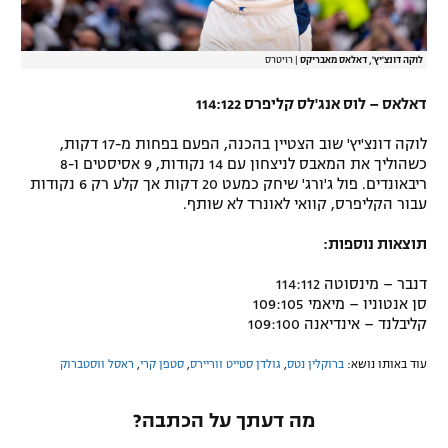
לוקה דונצ'יץ', דאלאס מאבריקס
|
רויטרס
דאלאס – לוס אנג'לס קליפרס 114:122
לוקה דונצ'יץ' שוב הצטיין בהכנה, הפעם בפחות מ-17 דקות,
כשהוליך את המאבס לניצחון עם 14 נקודות, 9 אסיסטים ו-8
ריבאונדים. פול ג'ורג' שיחק כמעט 20 דקות אך קלע רק 6 נקודות
עבור הקליפרס, קוואי לאונרד לא שותף.
תוצאות נוספות:
דנבר – מינסוטה 114:112
סן אנטוניו – מיאמי 109:105
קליבלנד – אינדיאנה 109:100
עוד באותו נושא:
ברוקלין נטס
,
גולדן סטייט ווריירס
,
סטפן קרי
,
ראסל ווסטברוק
מה דעתך על הכתבה?