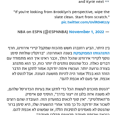
and Kyrie next
"If you're looking from Brooklyn's perspective, wipe the
slate clean. Start from scratch."
pic.twitter.com/UvlRO4KzJy
November 1, 2022
— NBA on ESPN (@ESPNNBA)
בין היתר, הביע רוזנברג חשש מהכוח שמקבל קיירי אירווינג, חרף
התנהגותו המפוקפקת
בשנה האחרונה: "ברוקלין שולחת סימן
נוסף לקיירי אירווינג שהכל הולך, וכבר ראינו איך הוא מתמודד עם
דברים כאלה. ככל שהנטס נותנים לו יותר כוח, כך הוא מתנהג
בצורה גרועה יותר. ועכשיו אימה יודוקה אמור לתקן את הדבר
הזה? הוא בכלל אמור היה להיות מושעה העונה. אבל לנטס לא
אכפת. אף פעם לא אכפת להם".
"הנטס מוכנים לעשות הכל כדי לתקן את בעיות הכדורסל שלהם,
לא משנה איזה בלגן זה ייצור בדרך", הוסיף סם איימיק
מ"האתלטיק". "אין סוף לכאוס במועדון הזה. העובדה שהם רוצים
לשכור את יודוקה כל כך מהר אחרי ההשעיה שלו, היא סימן ברור
שהנטס לא מאמינים לנסיבות הללו, או שפשוט לא אכפת להם.
כנראה שבזמני מצוקה מבצעים מהלכי מצוקה".