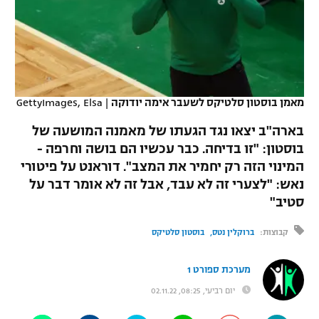
כדורסל נשים
נבחרת ישראל
יורוליג
ליגה ספרדית
טניס
VOD
מכבי תל אביב
מכבי חיפה
יורוקאפ
ליגה איטלקית
כדוריד
הפועל חולון
בית"ר ירושלים
רץ ברשת
ליגה צרפתית
מאמן בוסטון סלטיקס לשעבר אימה יודוקה
|
GettyImages, Elsa
כדורעף
הפועל ירושלים
מכבי תל אביב
בארה"ב יצאו נגד הגעתו של מאמנה המושעה של
ליגה הולנדית
שחייה
תוצאות
בוסטון: "זו בדיחה. כבר עכשיו הם בושה וחרפה -
דני אבדיה
הפועל תל אביב
המינוי הזה רק יחמיר את המצב". דוראנט על פיטורי
ליגה טורקית
ג'ודו
נאש: "לצערי זה לא עבד, אבל זה לא אומר דבר על
הפועל חיפה
לוח שידורים
סטיב"
ליגה סינית
אגרוף
הפועל באר שבע
קבוצות:
ברוקלין נטס
בוסטון סלטיקס
ליגה ברזילאית
ברחבה
ספורט אולימפי
מכבי נתניה
מערכת ספורט 1
ליגות נוספות
UFC
"מעל הליגה" – פודקאסט
בני יהודה
יום רביעי, 08:25, 02.11.22
היאבקות WWE