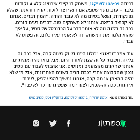
בביתה
108:99 לשיקגו
, משחק בו קיירי אירווינג קלע 4 נקודות
בלבד – ערב נוסף שספק אם הוא ירצה לזכור. קווין דוראנט, שקלע
32 נקודות, נשאל בסיום מה לא עובד והודה: "המון דברים. אנחנו
לא קבוצה בריאה, אנחנו לא משחקים טוב. דברים רעים קורים,
ככה זה בליגה וזה לא אומר דבר על הכדורסל של סטיב, על איך
שהוא מלמד את המשחק. זה לא אומר עליו כלום, זה פשוט לא
עבד".
עוד אמר דוראנט: "כולנו היינו בשוק כשזה קרה, אבל ככה זה
בליגה. חשבתי על זה קצת לאורך היום, אבל בואו נהיה אמיתיים,
אנחנו שחקנים מקצוענים ומנוסים. אני אהבתי לעבוד עם סטיב
ונכון שהקבוצה אחרי רכבת הרים בשנים האחרונות, אבל מי שלא
יהיה המאמן או מה קרה, אנחנו נמשיך להגיע לכאן, לעבוד
וליהנות. ככה זה-NBA, ולצערי מה שעשינו עד כה לא עבד".
עוד באותו נושא:
אימה יודוקה
,
בוסטון סלטיקס
,
ברוקלין נטס
,
סטיב נאש