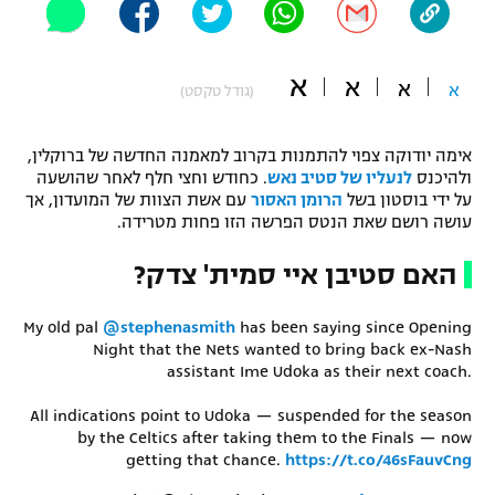
"מחצית בשכונה" – פודקאסט
אופניים
א
א
א
א
(גודל טקסט)
ספורט מוטורי
משתתפים וזוכים בפרסים
כדורמים
אימה יודוקה צפוי להתמנות בקרוב למאמנה החדשה של ברוקלין,
תקנון משתתפים וזוכים בפרסים
טניס
ולהיכנס
לנעליו של סטיב נאש
. כחודש וחצי חלף לאחר שהושעה
על ידי בוסטון בשל
הרומן האסור
עם אשת הצוות של המועדון, אך
פוטבול אמריקאי NFL
תקנון עבור פעילות אלקטרה
עושה רושם שאת הנטס הפרשה הזו פחות מטרידה.
גיימינג E-Sports
בייסבול MLB
האם סטיבן איי סמית' צדק?
תקנון עבור פעילות ספורט 1 – "מרלן"
ספורט אתגרי ואקסטרים
My old pal
@stephenasmith
has been saying since Opening
תנאי שימוש
Night that the Nets wanted to bring back ex-Nash
אומנויות לחימה
assistant Ime Udoka as their next coach.
מדיניות פרטיות
All indications point to Udoka — suspended for the season
גיימינג E-Sports
by the Celtics after taking them to the Finals — now
getting that chance.
https://t.co/46sFauvCng
תקנון פעילות ספורט 1