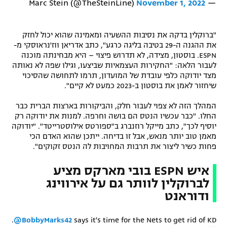
November 1, 2022
— Marc Stein (@TheSteinLine)
רשיון להקרנה פומבית לבית עסק
"ברוקלין בדקה את נסיבות ההשעיה ומאמינה שהוא יכול לחזק
הצטרפות לחבילת הערוצים
את ההגנה ה-29 בטיבה בליגה כרגע", כתב אדריאן ווז'נראוסקי מ-
ESPN. בוסטון, מצידה, לא תדרוש פיצוי – היא מבחינתה מוכנה
לוח דרושים – ג'ובנט
לעבור הלאה: "החקירות העצמאיות שביצעו, וגילו שפה לא נאותה
מצד יודוקה כלפי עובדת של המועדון, תרמו לתחושה שהסיכוי
תגיות
שיחזור לאמן את בוסטון ב-2023 כמעט לא קיים".
המהלך הזה לא צפוי לעבור חלק, והביקורות בארצות הברית כבר
המגזין
החלו. "כבר עכשיו הנטס הם בושה וחרפה. למנות את יודוקה רק
יוסיף לכך", כתב מייקל רוזנברג ב"ספורטס אילוסטרייטד". "יודוקה
מאמן טוב יותר מנאש, אבל זו בדיחה. ייתכן שהוא האדם הכי
פחות כשיר ליצור את תרבות המחויבות לה הנטס זקוקים".
איש ESPN בובי מארקס מציע
לברוקלין לוותר גם על אירווינג
ודוראנט
.
@BobbyMarks42
says it's time for the Nets to get rid of KD