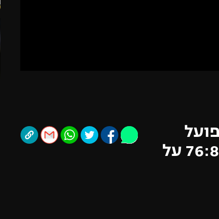
תל אביב
ליגה סינית
חיפה
ליגה ברזילאית
באר שבע
ליגות נוספות
תניה
דה
פועל
תל אביב, בדאלונה גברה 76:80 על