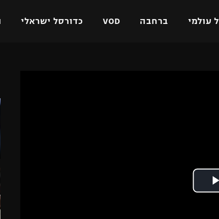
 עולמי
ברחבה
VOD
כדורסל ישראלי
ת
ל ישראלי
כדורגל עולמי
כדורסל ישראלי
ה
על
ליגת האלופות
ליגת ווינר סל
אומית
ליגה אירופית
ליגה לאומית
וטו
ליגה אנגלית
כדורסל נשים
ים
ליגה גרמנית
מכבי תל אביב
מדינה
ליגה ספרדית
הפועל חולון
ישראל
ליגה איטלקית
הפועל ירושלים
יפה
ליגה צרפתית
דני אבדיה
רושלים
ליגה הולנדית
ל אביב
ליגה טורקית