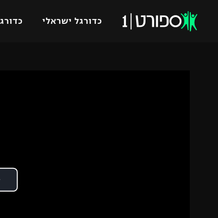
כדורגל ישראלי
כדורגל
VOD
כדורג
רץ ברשת
ליגת ה
ליגה ל
תוצאות
גביע הט
לוח שידורים
ליגיונר
ברחבה
גביע ה
נבחרת 
"מעל הליגה" – פודקאסט
מכבי ח
"מחצית בשכונה" – פודקאסט
בית"ר י
משתתפים וזוכים בפרסים
מכבי ת