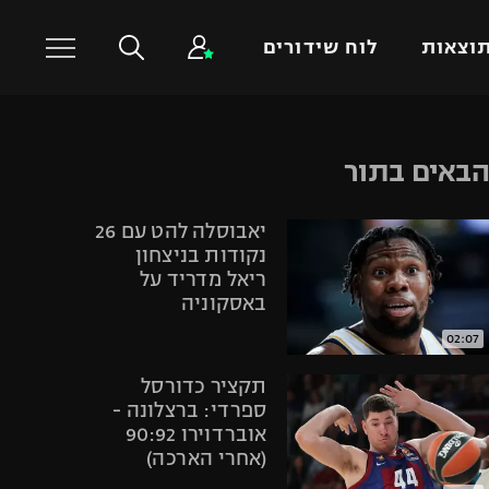
וצאות
לוח שידורים
כדורסל עולמי
ענפים נוספים
באים בתור
NBA
טניס
יאבוסלה להט עם 26
יורוליג
כדוריד
נקודות בניצחון
יורוקאפ
כדורעף
ריאל מדריד על
באסקוניה
שחייה
ג'ודו
02:07
אגרוף
תקציר כדורסל
ספורט אולימפי
ספרדי: ברצלונה -
אוברדוירו 90:92
UFC
(אחרי הארכה)
היאבקות WWE