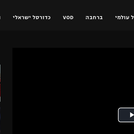
 עולמי
ברחבה
VOD
כדורסל ישראלי
ת
ל ישראלי
כדורגל עולמי
כדורסל ישראלי
ה
על
ליגת האלופות
ליגת ווינר סל
אומית
ליגה אירופית
ליגה לאומית
וטו
ליגה אנגלית
כדורסל נשים
ים
ליגה גרמנית
מכבי תל אביב
מדינה
ליגה ספרדית
הפועל חולון
ישראל
ליגה איטלקית
הפועל ירושלים
יפה
ליגה צרפתית
דני אבדיה
רושלים
ליגה הולנדית