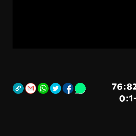
ל אביב
ליגה טורקית
תל אביב
ליגה סינית
חיפה
ליגה ברזילאית
באר שבע
ליגות נוספות
תניה
דה
ו: אולימפיאקוס ניצחה 76:82
את פנאתינייקוס ועלתה ל-0:1