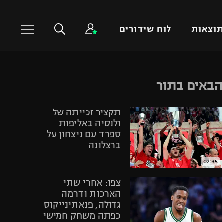
וצאות
לוח שידורים
כדורסל עולמי
ענפים נוספים
באים בתור
NBA
טניס
תקציר זכייתה של
יורוליג
כדוריד
ולנסיה באליפות
יורוקאפ
כדורעף
ספרד עם ניצחון על
ברצלונה
שחייה
ג'ודו
02:35
אגרוף
צפו: אחרי שתי
ספורט אולימפי
הארכות ודרמה
גדולה, פנאתינייקוס
UFC
כפתה משחק חמישי