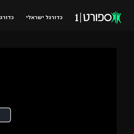
כדורגל ישראלי
כדורגל
VOD
כדורג
רץ ברשת
ליגת ה
ליגה ל
תוצאות
גביע הט
לוח שידורים
ליגיונר
ברחבה
גביע ה
נבחרת 
"מעל הליגה" – פודקאסט
מכבי ח
"מחצית בשכונה" – פודקאסט
בית"ר י