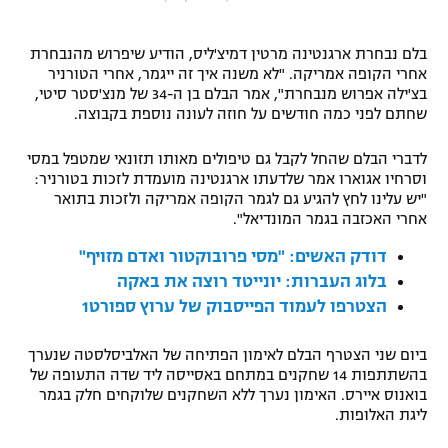
"מחצית בשכונה" – פודקאסט
אופניים
בלם נבחרת ארגנטינה מרטין דמיצ'ליס, הודיע שיפרוש מהנבחרת
אחרי הקופה אמריקה. "לא משנה איך זה ייגמר, אחרי הטורניר
ספורט מוטורי
משתתפים וזוכים בפרסים
בצ'ילה אפרוש מנבחרת", אמר הבלם בן ה-34 של מנצ'סטר סיטי,
שחתם לפני כמה חודשים על חוזה לעונה נוספת בקבוצה.
כדורמים
תקנון משתתפים וזוכים בפרסים
לדברי הבלם שהחל לקבל גם טיפולים מאותו תזונאי שמטפל במסי
טניס
וסרחיו אגוארו אמר שלדעתו ארגנטינה מועמדת לזכות בטורניר:
פוטבול אמריקאי NFL
"יש עלינו לחץ להגיע גם לגמר הקופה אמריקה ולזכות בתואר
תקנון עבור פעילות אלקטרה
אחרי האכזבה בגמר המונדיאל".
גיימינג E-Sports
בייסבול MLB
תקנון עבור פעילות ספורט 1 – "מרלן"
דודק האשים: "מסי פרובוקטור ואדם מזויף"
ספורט אתגרי ואקסטרים
בלוג העברות: יונייטד רוצה את באקה
תנאי שימוש
הצטרפו לעמוד הפייסבוק של ערוץ ספורט1
אומנויות לחימה
ביום שני הצטרף הבלם לאימון הפתיחה של האלביסלסטה שנערך
מדיניות פרטיות
בהשתתפות 14 שחקנים במתחם באסייסה ליד שדה התעופה של
גיימינג E-Sports
בואנוס איירס. האימון נערך ללא השחקנים שלוקחים חלק בגמר
ליגת האלופות.
תקנון פעילות ספורט 1