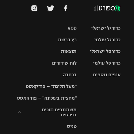
כדורגל ישראלי
VOD
כדורגל עולמי
רץ ברשת
ליגת העל
כדורסל ישראלי
תוצאות
ליגת
ליגה לאומית
האלופות
כדורסל עולמי
לוח שידורים
ליגת ווינר
סל
גביע הטוטו
ענפים נוספים
ברחבה
ליגה
NBA
אירופית
"מעל הליגה" – פודקאסט
ליגה לאומית
ליגיונרים
טניס
יורוליג
ליגה אנגלית
"מחצית בשכונה" – פודקאסט
כדורסל נשים
גביע המדינה
כדוריד
יורוקאפ
ליגה גרמנית
משתתפים וזוכים
בפרסים
מכבי תל
נבחרת
כדורעף
אביב
ישראל
ליגה
טניס
ספרדית
תקנון משתתפים
שחייה