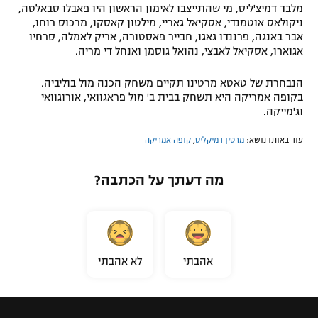
מלבד דמיצ'ליס, מי שהתייצבו לאימון הראשון היו פאבלו סבאלטה,
רשיון להקרנה פומבית לבית עסק
ניקולאס אוטמנדי, אסקיאל גאריי, מילטון קאסקו, מרכוס רוחו,
אבר באנגה, פרננדו גאגו, חבייר פאסטורה, אריק לאמלה, סרחיו
אגוארו, אסקיאל לאבצי, נהואל גוסמן ואנחל די מריה.
הצטרפות לחבילת הערוצים
הנבחרת של טאטא מרטינו תקיים משחק הכנה מול בוליביה.
לוח דרושים – ג'ובנט
בקופה אמריקה היא תשחק בבית ב' מול פראגוואי, אורוגוואי
וג'מייקה.
תגיות
עוד באותו נושא:
מרטין דמיקליס
,
קופה אמריקה
המגזין
מה דעתך על הכתבה?
אהבתי
לא אהבתי