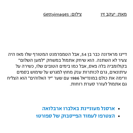
"מחצית בשכונה" – פודקאסט
אופניים
מאת: יעקב זיו
צילום:
Gettyimages
ספורט מוטורי
משתתפים וזוכים בפרסים
כדורמים
תקנון משתתפים וזוכים בפרסים
טניס
דייגו מראדונה כבר בן 54, אבל הטמפרמנט המטורף שלו מאז היה
פוטבול אמריקאי NFL
תקנון עבור פעילות אלקטרה
צעיר לא השתנה. הוא שיחק אתמול במשחק "למען השלום"
בקולומביה בלה פאס, אבל כמו בימים הטובים שלו, כשירה על
גיימינג E-Sports
בייסבול MLB
עיתונאים, גרם לכותרות ענק מחוץ למגרש על שימוש בסמים
תקנון עבור פעילות ספורט 1 – "מרלן"
ורימה את כולם במונדיאל 1986 עם שער "יד האלוהים" הוא הצליח
ספורט אתגרי ואקסטרים
גם אתמול לעורר סערת רוחות.
תנאי שימוש
אומנויות לחימה
מדיניות פרטיות
ארסנל מעוניינת באלברו ארבלואה
גיימינג E-Sports
הצטרפו לעמוד הפייסבוק של ספורט1
תקנון פעילות ספורט 1