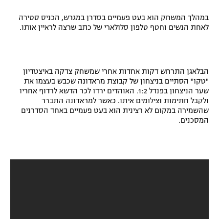
רשיון להקרנה פומבית לבית עסק
במהלך המשחק הוא בעט פעמיים בסדרן במגרש, הכניס סטירה
לאחת הנשים וחטף טלפון סלולארי של כתב שרצה לראיין אותו.
הצטרפות לחבילת הערוצים
לוח דרושים – ג'ובנט
הבלאגן התרחש דקות אחדות אחרי שמשחק צדקה באיצטדיון
"טקו" הסתיים בניצחון של קבוצת מראדונה שכבש בעצמו את
תגיות
שער הניצחון בפנדל 1:2. האוהדים ירדו לכר הדשא לרדוף אחריו
ולקבל חתימות וצילומים איתו. כאשר למראדונה התברר
המגזין
שהשמירה במקום לא רצינית הוא בעט פעמיים באחד הסדרנים
המסכנים.