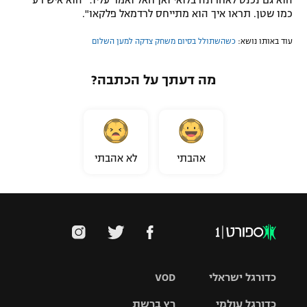
הוא גם נכנס לאחרונה בלואי ואן חאל ואמר עליו: "הוא איש רע
כמו שטן. תראו איך הוא מתייחס לרדמאל פלקאו".
עוד באותו נושא:
כשהשתולל בסיום משחק צדקה למען השלום
מה דעתך על הכתבה?
אהבתי
לא אהבתי
כדורגל ישראלי
VOD
כדורגל עולמי
רץ ברשת