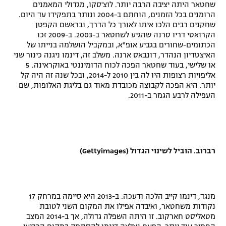
שחטאר היתה יציבה הרבה יותר. לוצ'סקו, מגדולי המאמנים
הרומנים בכל הזמנים, הוחתם ב-2004 ונותר בתפקידו עד היום.
שחקנים רבים הלכו איתו לאורך כל הדרך, ובראשם הקפטן
הקרואטי דריו סרנה שהגיע לשחטאר ב-2003. ב-2009 זכו
הכתומים-שחורים בגביע אופ"א, ובמקביל הושלמה בנייתו של
האיצטדיון הנהדר, דונבאס ארנה. משלב זה, דינמו ניגנה כינור שני
או שלישי, בעוד שחטאר הפכה לכוח הדומיננטי באוקראינה. 5
אליפויות רצופות היו לה בין 2010 ל-2014, ובכל שנה זה היה קל
יותר. היא הפכה לקבוצה מכובדת מאוד גם בליגת האלופות, שם
העפילה לרבע הגמר ב-2011.
רברוב. הוביל לשינוי הגדול (Gettyimages)
מנגד, דינמו קייב הלכה ודעכה. ב-2013 היא סיימה במרחק 17
נקודות משחטאר, ואיבדה אפילו את המקום השני לטובת
מטאליסט חארקוב. זו היתה השפלה גדולה, אך ב-2014 המצב