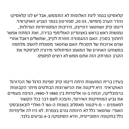
"מחצית בשכונה" – פודקאסט
אופניים
קלאסיקו בגמר ליגת האלופות לא התממש, אבל יש לנו קלאסיקו
נהדר הערב (חמישי, 20:55, ספורט1) בגמר הגביע האוקראיני.
ספורט מוטורי
משתתפים וזוכים בפרסים
דינמו קייב ושחטאר דונייצק, היריבות המסורתיות הגדולות,
נפגשות ראש בראש באצטדיון האולימפי בבירה, ואת המתח אפשר
לחתוך בסכין. האם ההגמוניה חוזרת לקייב, שתשלים דאבל אחרי
כדורמים
תקנון משתתפים וזוכים בפרסים
שנים ארוכות של תסכול? האם שחטאר מסוגלת להשיב מלחמה
טניס
במשחקו האחרון של המאמן המיתולוגי מירצ'ה לוצ'סקו? את
פוטבול אמריקאי NFL
הקרב המרתק הזה אתם ממש לא רוצים לפספס.
תקנון עבור פעילות אלקטרה
גיימינג E-Sports
בייסבול MLB
תקנון עבור פעילות ספורט 1 – "מרלן"
ספורט אתגרי ואקסטרים
בעידן ברית המועצות היתה דינמו קייב ספינת הדגל של הכדורגל
תנאי שימוש
האוקראיני. היא ליקטה את הכישרונות הבולטים מיתר הקבוצות
ברפובליקה, זכתה ב-13 אליפויות בין 1960 ל-1990, הניפה פעמיים
אומנויות לחימה
את גביע המחזיקות האירופי, והפכה לשם דבר בכל הקשור
למאמנים – מ-ויקטור מאסלוב בשנות ה-60' ל-ואלרי לובאנובסקי
מדיניות פרטיות
גיימינג E-Sports
האגדי. שחטאר כלל לא היוותה גורם בצמרת. לא היו לה אליפויות
כלל בתקופה הסובייטית, והיא הסתפקה ב-4 גביעים בלבד.
תקנון פעילות ספורט 1