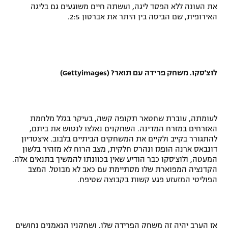
את העונה ללא הפסד ליגה, ועשתה חיים משוגעים גם בליגה
האירופית, שם הביסה בין היתר את אברטון 2:5.
לוצ'סקו. משחק פרידה עם תואר? (Gettyimages)
לעומתה, עוברת שחטאר תקופה קשה, בעיקר בגלל מלחמת
האזרחים במזרח המדינה. השחקנים נאלצו לנטוש את ביתם,
להתגורר בקייב ולקיים את המשחקים הביתיים בלבוב. איצטדיון
דונבאס ארנה הופגז ונהרס חלקית, מצב הרוח לא מזהיר בלשון
המעטה, ולוצ'סקו כבר הודיע שאין בכוונתו להמשיך בתנאים אלה.
הקדנציה המפוארת שלו מסתיימת עם כאב לא מבוטל. המצב
הפוליטי המזעזע פגע קשות בקבוצה שטיפח.
אז הערב יהיה זה משחק הפרידה שלו, ושחקניו הנאמנים נחושים