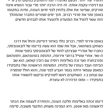
החמיר עוד יותר. הפעם נאלצה דינמו להסתפק במקום הרביעי –
גם דניפרו עקפה אותה. זה היה הרבה יותר מדי עבור הנשיא איגור
סורקיס, שפיטר את אולג בלוחין לפני סיום העונה, ומינה במקומו
באופן זמני את סרגיי רברוב. תוך ימים ספורים התברר שהמהלך
הזה עשוי להציל את המועדון ולהצעיד אותו לגבהים חדשים.
באופן אירוני למדי, רברוב נולד באיזור דונייצק והחל את דרכו
כשחקן בשחטאר, אבל את שמו הוא עשה בדינמו של לובאנובסקי,
כחברו של אנדריי שבצ'נקו לחוד של לובאנובסקי בסוף שנות
ה-90'. אחרי שטייל ברחבי אירופה, התנסה בטוטנהאם, ווסטהאם
ופנרבחצ'ה ואף זכה באליפות רוסיה עם רובין קאזאן, הוא שב
הביתה ועבד כעוזרו של בלוחין. המשימה הראשונה שלו בתפקידו
כמאמן עצמאי היתה בגמר הגביע לפני שנה, והוא חולל סנסציה
עם נצחון 1:2. השחקנים ניגשו לסורקיס וביקשו להשאיר אותו
בתפקידו – ומאז הדהירה לא עוצרת.
דינמו זכתה באליפות חלקה העונה, והחזירה לעצמה את הכתר
לראשונה מאז 2009. היא הפגינה משחק התקפי משובח, סיימה