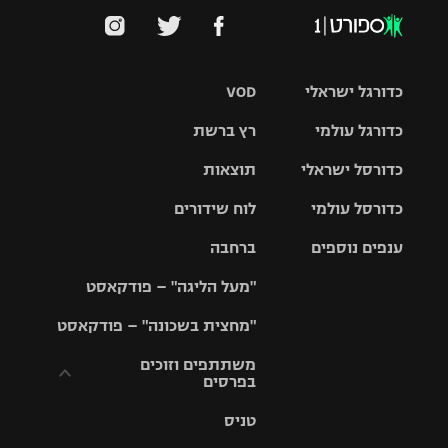
כדורגל ישראלי
VOD
כדורגל עולמי
רץ ברשת
ליגת העל
כדורסל ישראלי
תוצאות
ליגת
ליגה לאומית
האלופות
כדורסל עולמי
לוח שידורים
ליגת ווינר
סל
גביע הטוטו
ענפים נוספים
ברחבה
ליגה
NBA
אירופית
"מעל הליגה" – פודקאסט
ליגה לאומית
ליגיונרים
טניס
יורוליג
ליגה אנגלית
"מחצית בשכונה" – פודקאסט
כדורסל נשים
גביע המדינה
כדוריד
יורוקאפ
ליגה גרמנית
משתתפים וזוכים
בפרסים
מכבי תל
נבחרת
כדורעף
אביב
ישראל
ליגה
טניס
ספרדית
תקנון משתתפים
שחייה