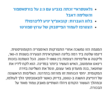
רשיון להקרנה פומבית לבית עסק
גלאטסראיי זכתה בגביע עם 2:3 על בורסאספור
והשלימה דאבל
הצטרפות לחבילת הערוצים
בלוג העברות: קובאצ'יץ' יגיע לליברפול?
הצטרפו לעמוד הפייסבוק של ערוץ ספורט1
לוח דרושים – ג'ובנט
תגיות
המגמה הזו נמשכה אחרי התפרקות האימפריה הקומוניסטית.
המגזין
דינמו שלטה ביד רמה בליגה האוקראינית הצעירה בשנות ה-90',
וליקטה 8 אליפויות רצופות בין 1993 ל-2001. הכל השתנה בזכות
רינאט אחמטוב, האיש העשיר ביותר במדינה. הוא לקח לידיו את
שחטאר, בנה מועדון פאר עצום, ונטל את השליטה בזירה
המקומית. יחסי הכוחות זזו מזרחה בהדרגה. האליפות הראשונה
של דונייצק הושגה ב-2002, בדיוק כאשר לובאנובסקי הלך לעולמו,
ובמהלך העשור הקודם ניהלו השתיים מאבק צמוד מאוד על
הבכורה.