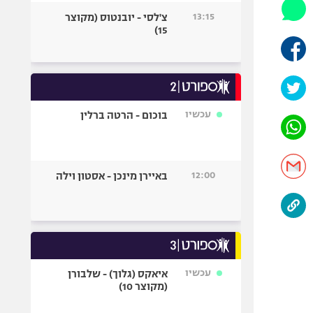
היאבקות WWE
13:15
צ'לסי - יובנטוס (מקוצר
אופניים
15)
ספורט מוטורי
כדורמים
פוטבול אמריקאי NFL
בייסבול MLB
עכשיו
בוכום - הרטה ברלין
ספורט אתגרי
ואקסטרים
אומנויות לחימה
12:00
באיירן מינכן - אסטון וילה
גיימינג E-Sports
עכשיו
איאקס (גלוך) - שלבורן
(מקוצר 10)