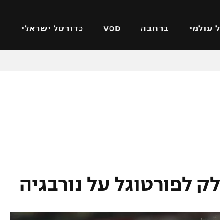
 עולמי
ברחבה
VOD
כדורסל ישראלי
ת
ל ישראלי
כדורגל עולמי
כדורסל ישראלי
על
ליגת האלופות
ליגת ווינר סל
אומית
ליגה אירופית
ליגה לאומית
וטו
ליגה אנגלית
כדורסל נשים
ים
ליגה גרמנית
מכבי תל אביב
מדינה
ליגה ספרדית
הפועל חולון
ישראל
ליגה איטלקית
הפועל ירושלים
יפה
ליגה צרפתית
דני אבדיה
רושלים
ליגה הולנדית