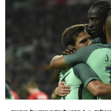
ל אביב
ליגה טורקית
תל אביב
ליגה סינית
חיפה
ליגה ברזילאית
באר שבע
ליגות נוספות
תניה
דה