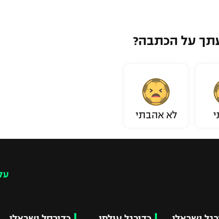
תך על הכתבה?
י
לא אהבתי
עק
רגל ישראלי
כדורגל עולמי
כדורסל ישראלי