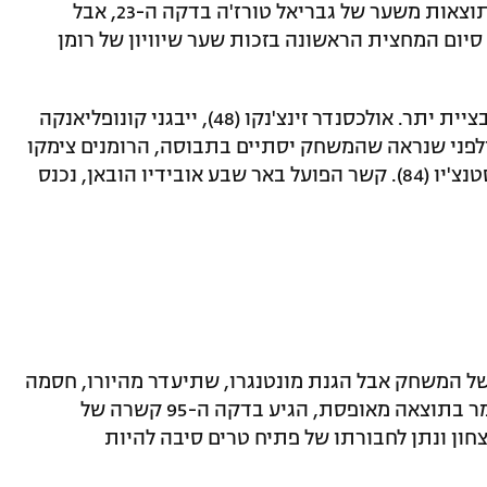
הרומנים היו אלה שעלו ראשונים על לוח התוצאות משער של גבריאל טורז'ה בדקה ה-23, אבל
סיום המחצית הראשונה בזכות שער שיוויון של רומן
במחצית השניה האוקראינים הגיעו במוטיבציית יתר. אולכסנדר זינצ'נקו (48), ייבגני קונופליאנקה
ו (60) השלימו מהפך ולפני שנראה שהמשחק יסתיים בתבוסה, הרומנים צימקו
עם שערים של דניס אליבק (75) וניקולאה סטנצ'יו (84). קשר הפועל באר שבע אובידיו הובאן, נכנס
 של המשחק אבל הגנת מונטנגרו, שתיעדר מהיורו, חסמה
את השער. כאשר היה נראה שהמשחק ייגמר בתוצאה מאופסת, הגיע בדקה ה-95 קשרה של
חון ונתן לחבורתו של פתיח טרים סיבה להיות