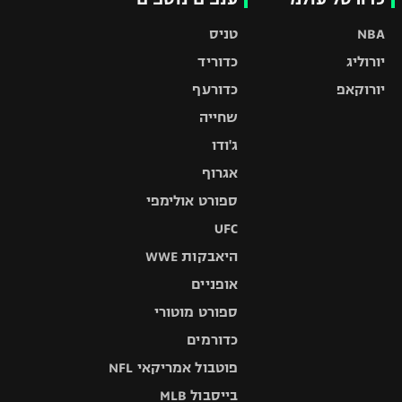
NBA
טניס
יורוליג
כדוריד
יורוקאפ
כדורעף
שחייה
ג'ודו
אגרוף
ספורט אולימפי
UFC
היאבקות WWE
אופניים
ספורט מוטורי
כדורמים
פוטבול אמריקאי NFL
בייסבול MLB