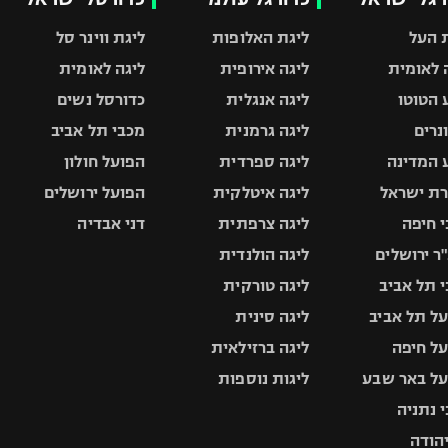
 העל
ליגת האלופות
ליגת ווינר סל
 לאומית
ליגה אירופית
ליגה לאומית
 הטוטו
ליגה אנגלית
כדורסל נשים
ונרים
ליגה גרמנית
מכבי תל אביב
 המדינה
ליגה ספרדית
הפועל חולון
ת ישראל
ליגה איטלקית
הפועל ירושלים
 חיפה
ליגה צרפתית
דני אבדיה
ר ירושלים
ליגה הולנדית
 תל אביב
ליגה טורקית
ל תל אביב
ליגה סינית
ל חיפה
ליגה ברזילאית
ל באר שבע
ליגות נוספות
 נתניה
יהודה