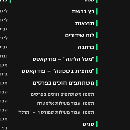
רץ ברשת
ליגת
ליגה
תוצאות
גביע
לוח שידורים
ליגי
ברחבה
גביע
נבחר
"מעל הליגה" – פודקאסט
מכבי
"מחצית בשכונה" – פודקאסט
בית"
משתתפים וזוכים בפרסים
מכבי
הפוע
תקנון משתתפים וזוכים בפרסים
הפוע
תקנון עבור פעילות אלקטרה
הפוע
תקנון עבור פעילות ספורט 1 – "מרלן"
מכבי
טניס
בני 