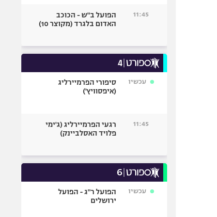
11:45
הפועל ב"ש - הכוכב
האדום בלגרד (מקוצר 10)
עכשיו
סיפורי הפרמיירליג
(איפסוויץ')
11:45
רגעי הפרמיירליג (ג'ימי
פלויד האסלביינק)
עכשיו
הפועל ר"ג - הפועל
ירושלים