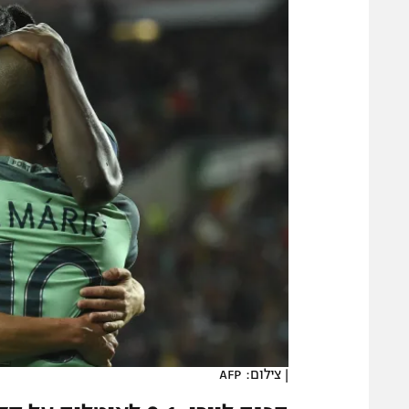
משתתפים וזוכים בפרסים
מכבי ת
הפועל 
תקנון משתתפים וזוכים בפרסים
הפועל 
תקנון עבור פעילות אלקטרה
הפועל 
תקנון עבור פעילות ספורט 1 – "מרלן"
מכבי נ
טניס
בני יהו
גיימינג E-Sports
תנאי שימוש
מדיניות פרטיות
תקנון פעילות ספורט 1
רשיון להקרנה פומבית לבית עסק
הצטרפות לחבילת הערוצים
לוח דרושים – ג'ובנט
|
צילום: AFP
תגיות