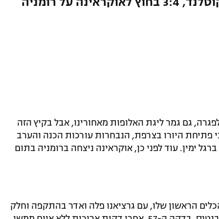
הכנה ליורו: 0:1 לאיטליה על סקוטלנד, 3:4 בחוץ לאוקראינה על רומניה
פגרה, גם גמר ליגת האלופות מאחורינו, אבל בקיץ הזה
ני פתיחת היורו בצרפת, הנבחרות עורכות הכנה והערב
רגל ימין. עוד לפני כן, אוקראינה ניצחה ברומניה בתום
הכלים הראשון שלו, עם גרציאנו פלה ואדר בהתקפה וחלק
אחורי שכולל ארבעה שחקנים מהאלופה יובנטוס. בדקה ה-57, אחרי דקות ארוכות ללא איום ממשי