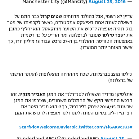
August 25, 2016
— Manchester City (@ManCity)
רשיון להקרנה פומבית לבית עסק
עדיין לא רשמי, אבל בהולנד מדווחים ש
טים קרול
כבר חתם על
הצטרפות לחבילת הערוצים
השאלה לעונה אחת באייאקס אמסטרדם, כאשר לקבוצתו של פטר
בוס תהיה אופציה לרכוש את השוער מניוקאסל. הוא יחליף כמובן
את
יספר סילסן
שעובר לברצלונה ואף הודיע על כך רשמית
לוח דרושים – ג'ובנט
באמצעות הטוויטר. ההולנדי בן ה-27 נרכש עבור 13 מיליון יורו, כך
אישר מאוחר יותר המועדון.
תגיות
המגזין
סילסן מוצג בברצלונה. שכח מההדחה מהאלופות (האתר הרשמי
של ברצלונה)
אתלטיקו מדריד השאילה לסנדרלנד את המגן
חאבייר מנקיו
. זהו
הרכש החמישי הקיץ של החתולים השחורים, שצירפו את המגן
שבעונת 2014/15 שיחק בליברפול, כך שהוא מכיר היטב את
הפרמייר-ליג. בסיום העונה לסנדרלנד אופציה לרכוש את המגן.
#WelcomeJavier
pic.twitter.com/FiGAKvc3U3
#ScarfPic
August 25,
— Sunderland AFC (@SunderlandAFC)