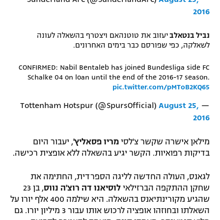
2016
נביל בנטאלב
יעזוב את טוטנהאם ויצטרף בהשאלה לעונה
לשאלקה, כפי שפורסם כבר בימים האחרונים.
CONFIRMED: Nabil Bentaleb has joined Bundesliga side FC
Schalke 04 on loan until the end of the 2016-17 season.
pic.twitter.com/pMToB2KQ65
August 25,
— Tottenham Hotspur (@SpursOfficial)
2016
מילאן אישרה שקשר צ'לסי
מריו פסאליץ'
, יעבור היום
בדיקות רפואיות. הקשר יגיע בהשאלה ללא אופצית רכישה.
לגאנס, העולה החדשה לליגה הספרדית, החתימה את
שחקן ההתקפה הברזילאי
לוסיאנו דה רוצ'ה נווס
, בן 23
שהגיע מקורינתיאנס בהשאלה. היא שילמה 400 אלף יורו על
השאלתו ובחוזהו אופציה לרכוש אותו עבור 3 מיליון יורו. גם