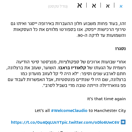
א
א
א
א
(גודל טקסט)
"מחצית בשכונה" – פודקאסט
אופניים
זהו, בעוד פחות משבוע חלון ההעברות באירופה ייסגר ואיתו גם
ספורט מוטורי
משתתפים וזוכים בפרסים
טירוף הרכישות ייפסק. אנו בספורט1 מלווים את כל העסקאות
והשמועות עד לדקה ה-90.
כדורמים
תקנון משתתפים וזוכים בפרסים
טניס
נסגרו
פוטבול אמריקאי NFL
תקנון עבור פעילות אלקטרה
אחרי שבועות ארוכים של ספקולציות, מנצ'סטר סיטי הודיעה
גיימינג E-Sports
רשמית על הגעתו של
קלאודיו בראבו
. השוער, שעזב את ברצלונה,
בייסבול MLB
תקנון עבור פעילות ספורט 1 – "מרלן"
חתם לארבע שנים וסיפר: "לא היה לי קל לעזוב מועדון כמו
ברצלונה, שם היו לי שנתיים פנטסטיות, אבל האפשרות לעבוד עם
ספורט אתגרי ואקסטרים
פפ גווארדיולה הייתה טובה מדי בשביל לסרב".
תנאי שימוש
אומנויות לחימה
It's that time again
מדיניות פרטיות
Let's all
#WelcomeClaudio
to Manchester City
גיימינג E-Sports
https://t.co/0u4QqLUsYT
pic.twitter.com/oDlo6UwC6V
תקנון פעילות ספורט 1