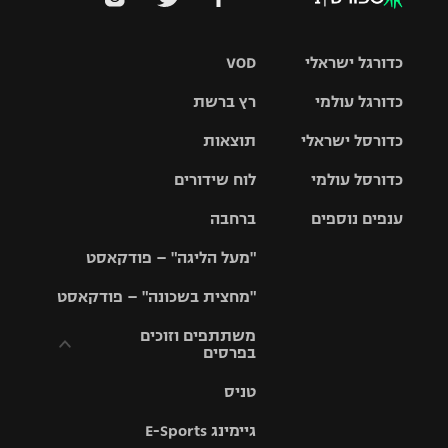
כדורגל ישראלי
VOD
כדורגל עולמי
רץ ברשת
ליגת העל
כדורסל ישראלי
תוצאות
ליגת
ליגה לאומית
האלופות
כדורסל עולמי
לוח שידורים
ליגת ווינר
סל
גביע הטוטו
ענפים נוספים
ברחבה
ליגה
NBA
אירופית
"מעל הליגה" – פודקאסט
ליגה לאומית
ליגיונרים
טניס
יורוליג
ליגה אנגלית
"מחצית בשכונה" – פודקאסט
כדורסל נשים
גביע המדינה
כדוריד
יורוקאפ
ליגה גרמנית
משתתפים וזוכים
בפרסים
מכבי תל
נבחרת
כדורעף
אביב
ישראל
ליגה
טניס
ספרדית
תקנון משתתפים
שחייה
הפועל חולון
מכבי חיפה
וזוכים בפרסים
גיימינג E-Sports
ליגה