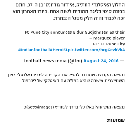
החלוץ האיסלנדי הוותיק, איידור גודיונסן בן ה-37, חתם
בפונה סיטי בליגה ההודית לשנה אחת. ביורו האחרון הוא
זכה לכבוד והיה חלק מסגל הנבחרת.
FC Pune City announces Eidur Gudjohnsen as their
marquee player –
PC: FC Pune City
#Indianfootball
#HeroISL
pic.twitter.com/hcgGevkVkA
August 24, 2016
— football news india (@fni)
נמצאה הקבוצה שמוכנה להציל את הקריירה
ל
מריו באלוטל
י. סיון
השווייצרית אישרה שהיא במו"מ עם האיטלקי של ליברפול.
נמצאה מושיעה? באלוטלי בדרך לשווייץ (Gettyimages)כ
שמועות