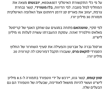
על פי כלי התקשורת האיטלקי MEDIASET,
יובנטוס
מצאה את
המחליף לפול פוגבה. לפי הדיווח,
בלז מטווידי
, קשר נבחרת
צרפת, יעזוב את פאריס סן ז'רמן ויחתום אצל האלופה האיטלקית
תמורת 30 מיליון יורו.
לפי סקיי,
טוטנהאם
פתחה במגעים עם שחקן האגף של קריסטל
פאלאס ווילפריד זאהה. עסקת ההעברתו עשויה לעלות 15 מיליון
ליש"ט.
ארסנל גברה על אברטון והפעילה את סעיף השחרור של החלוץ
הספרדי
לוקאס פרס
, שעבורו תקבל דפורטיבו לה קורוניה 20
מיליון יורו.
סוון קומס
, קשר גנט, יירכש על ידי ווטפורד בתמורה ל-8.5 מיליון
ליש"ט ועשוי להיות מושאל לאודינזה, שבעליה של ווטפורד הם גם
הבעלים שלה.