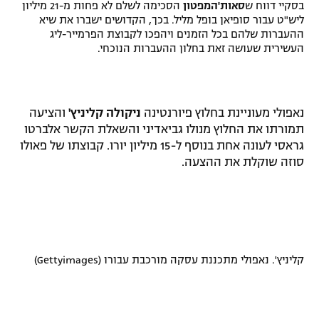
בסקיי דווח ש
סאות'המפטון
הסכימה לשלם לא פחות מ-21 מיליון
ליש"ט עבור סופיאן בופל מליל. בכך, הקדושים ישברו את שיא
ההעברות שלהם בכל הזמנים ויהפכו לקבוצת הפרמייר-ליג
העשירית שעושה זאת בחלון ההעברות הנוכחי.
נאפולי מעוניינת בחלוץ פיורנטינה
נ
יקולה קליניץ'
והציעה
תמורתו את החלוץ מנולו גביאדיני והשאלת הקשר אלברטו
גראסי לעונה אחת בנוסף ל-15 מיליון יורו. קבוצתו של פאולו
סוזה שוקלת את ההצעה.
קליניץ'. נאפולי מתכננת עסקה מורכבת עבורו (Gettyimages)