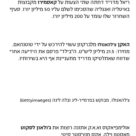
ריאל מדריד דחתה שתי הצעות על
קאסמירו
מקבוצות
באיטליה ואנגליה שהסכימו לשלם עליו 50 מיליון יורו. סעיף
השחרור שלו עומד על 200 מיליון יורו.
האקן
מלברקוזן עשוי להירכש על ידי טוטנהאם.
צ'להאנולו
מחירו: 21.5 מיליון ליש"ט. ה"בילד" פרסם את הידיעה אחרי
שדווח שאתלטיקו מדריד מתעניינת אף היא בשירותיו.
צ'להאנולו. מבוקש בפרמייר-ליג ובלה ליגה (Gettyimaeges)
אולימפיאקוס וא.א.ק אתונה רוצות את
ג'ולאון לסקוט
מאסטון וילה, אקס מנצ'סטר סיטי.