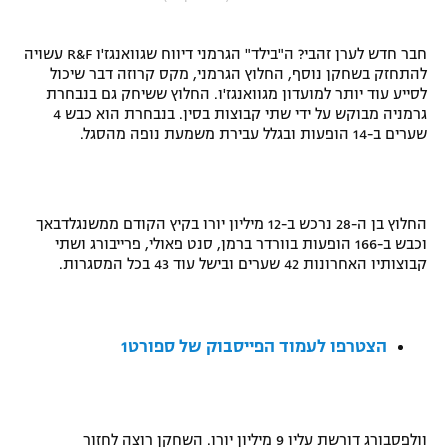
"מחצית בשכונה" – פודקאסט
אופניים
חבר חדש לערן זהבי? ה"בילד" הגרמני דיווח שגוואנגז'ו
R&F
עשויה
להתחזק בשחקן נוסף, החלוץ הגרמני, מקס קרוזה דבר שיכול
ספורט מוטורי
משתתפים וזוכים בפרסים
לסייע עוד יותר למועדון מגוואנגז'ו. החלוץ ששיחק גם בנבחרת
גרמניה מבוקש על ידי שתי קבוצות בסין. בנבחרת הוא כבש 4
שערים ב-14 הופעות ובגלל עבירת משמעת נופה מהסגל.
כדורמים
תקנון משתתפים וזוכים בפרסים
טניס
פוטבול אמריקאי NFL
תקנון עבור פעילות אלקטרה
החלוץ בן ה-28 נרכש ב-12 מיליון יורו בקיץ הקודם ממשנגלדבאך
גיימינג E-Sports
בייסבול MLB
וכבש ב-166 הופעות בוורדר ברמן, סנט פאולי, פרייבורג ושתי
תקנון עבור פעילות ספורט 1 – "מרלן"
קבוצותיו האחרונות 42 שערים ובישל עוד 43 בכל המסגרות.
ספורט אתגרי ואקסטרים
תנאי שימוש
אומנויות לחימה
הצטרפו לעמוד הפייסבוק של ספורט1
מדיניות פרטיות
גיימינג E-Sports
תקנון פעילות ספורט 1
וולפסבורג דורשת עליו 9 מיליון יורו. השחקן רוצה לחזור