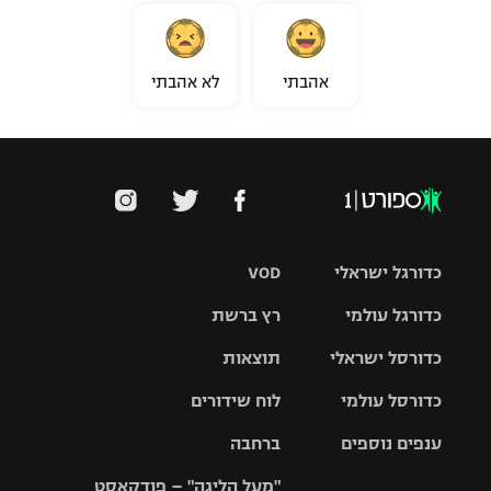
אהבתי
לא אהבתי
כדורגל ישראלי
VOD
כדורגל עולמי
רץ ברשת
ליגת העל
כדורסל ישראלי
תוצאות
ליגת
ליגה לאומית
האלופות
כדורסל עולמי
לוח שידורים
ליגת ווינר
סל
גביע הטוטו
ענפים נוספים
ברחבה
ליגה
NBA
אירופית
"מעל הליגה" – פודקאסט
ליגה לאומית
ליגיונרים