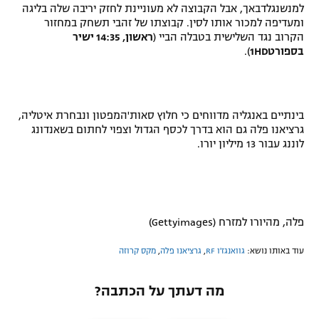
למנשנגלדבאך, אבל הקבוצה לא מעוניינת לחזק יריבה שלה בליגה
רשיון להקרנה פומבית לבית עסק
ומעדיפה למכור אותו לסין. קבוצתו של זהבי תשחק במחזור
הקרוב נגד השלישית בטבלה הביי (
ראשון, 14:35 ישיר
בספורט1
HD
).
הצטרפות לחבילת הערוצים
לוח דרושים – ג'ובנט
בינתיים באנגליה מדווחים כי חלוץ סאות'המפטון ונבחרת איטליה,
תגיות
גרציאנו פלה גם הוא בדרך לכסף הגדול וצפוי לחתום בשאנדונג
לוננג עבור 13 מיליון יורו.
המגזין
פלה, מהיורו למזרח (Gettyimages)
עוד באותו נושא:
גוואנגז'ו RF
,
גרציאנו פלה
,
מקס קרוזה
מה דעתך על הכתבה?