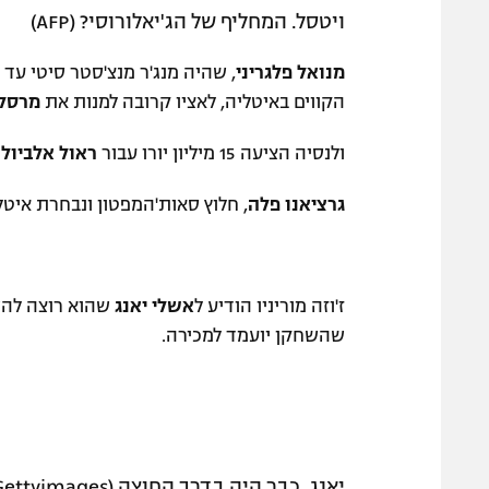
ויטסל. המחליף של הג'יאלורוסי? (AFP)
מנואל פלגריני
, שהיה מנג'ר מנצ'סטר סיטי עד 
הקווים באיטליה, לאציו קרובה למנות את
מרסלו
ולנסיה הציעה 15 מיליון יורו עבור
ראול אלביול
מ
גרציאנו פלה
, חלוץ סאות'המפטון ונבחרת איטל
ז'וזה מוריניו הודיע ל
אשלי יאנג
שהוא רוצה להש
שהשחקן יועמד למכירה.
יאנג. כבר היה בדרך החוצה (Gettyimages)