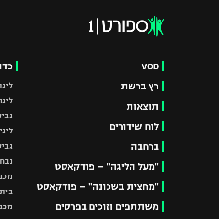
VOD
כדו
רץ ברשת
ליגת
ליגה
תוצאות
גביע
לוח שידורים
ליגי
ברחבה
גביע
נבחר
"מעל הליגה" – פודקאסט
מכבי
"מחצית בשכונה" – פודקאסט
בית"
משתתפים וזוכים בפרסים
מכבי