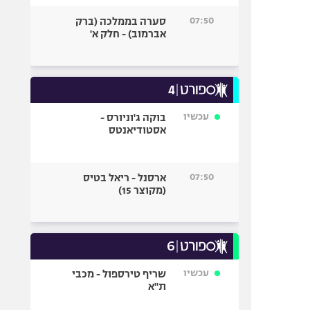
07:50
סערה בממלכה (ברק
אברמוב) - חלק א'
עכשיו
בוקה ג'וניורס -
אסטודיאנטס
07:50
ארסנל - ריאל בטיס
(מקוצר 15)
עכשיו
שריף טירספול - מכבי
ת"א