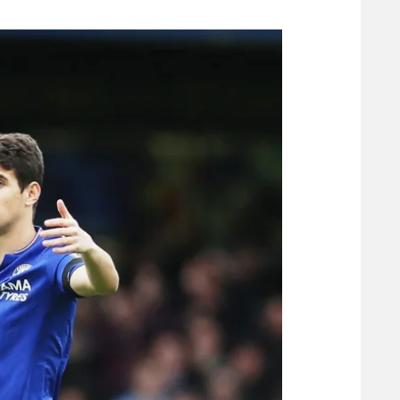
משתתפים וזוכים בפרסים
מכבי ת
הפועל 
תקנון משתתפים וזוכים בפרסים
הפועל 
תקנון עבור פעילות אלקטרה
הפועל 
תקנון עבור פעילות ספורט 1 – "מרלן"
מכבי נ
טניס
בני יהו
גיימינג E-Sports
תנאי שימוש
מדיניות פרטיות
תקנון פעילות ספורט 1
רשיון להקרנה פומבית לבית עסק
הצטרפות לחבילת הערוצים
לוח דרושים – ג'ובנט
תגיות