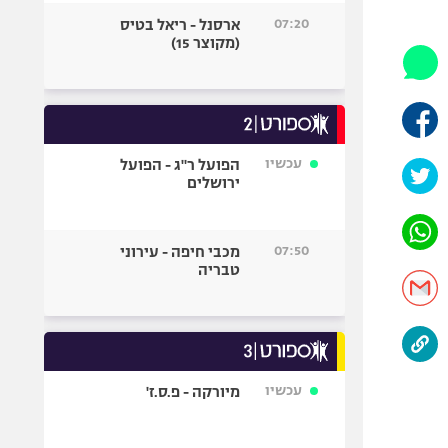
היאבקות WWE
07:20
ארסנל - ריאל בטיס
אופניים
(מקוצר 15)
ספורט מוטורי
כדורמים
פוטבול אמריקאי NFL
בייסבול MLB
עכשיו
הפועל ר"ג - הפועל
ירושלים
ספורט אתגרי
ואקסטרים
אומנויות לחימה
07:50
מכבי חיפה - עירוני
גיימינג E-Sports
טבריה
עכשיו
מיורקה - פ.ס.ז'