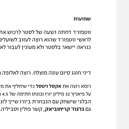
שמועות
ווטפורד דחתה הצעה של לסטר לרכוש את
לראשי ווטפורד שהוא רוצה לעזוב לשועלים
כנראה יישאר בלסטר ולא מעונין לעבור לא
דיני חוגג סיום עונה מוצלח. רוצה לאלופה (Gettyimages)
רומא רוצה את
אקסל ויטסל
כדי שיחליף את מי
על פיאניץ' 32 מיליון יורו ובונוס חתימה של 4.5 מיליון יורו, כך מדווח העיתון "גאזטה דלו דפורט".
גם
גז'גוז' קריחוביאק
, קשר פולין וסביליה, 