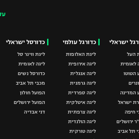
עק
רגל ישראלי
כדורגל עולמי
כדורסל ישראלי
 העל
ליגת האלופות
ליגת ווינר סל
 לאומית
ליגה אירופית
ליגה לאומית
 הטוטו
ליגה אנגלית
כדורסל נשים
ונרים
ליגה גרמנית
מכבי תל אביב
 המדינה
ליגה ספרדית
הפועל חולון
ת ישראל
ליגה איטלקית
הפועל ירושלים
 חיפה
ליגה צרפתית
דני אבדיה
ר ירושלים
ליגה הולנדית
 תל אביב
ליגה טורקית