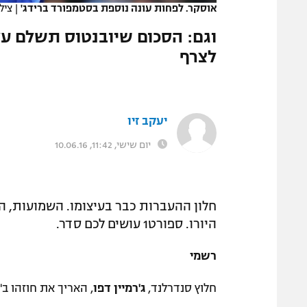
אוסקר. לפחות עונה נוספת בסטמפורד ברידג'
|
צילום: s
המגזין
וגם: הסכום שיובנטוס תשלם על
לצרף
יעקב זיו
יום שישי, 11:42, 10.06.16
חלון ההעברות כבר בעיצומו. השמועות, ה
היורו. ספורט1 עושים לכם סדר.
רשמי
חלוץ סנדרלנד,
ג'רמיין דפו
, האריך את חוזהו ב"חתולים הש