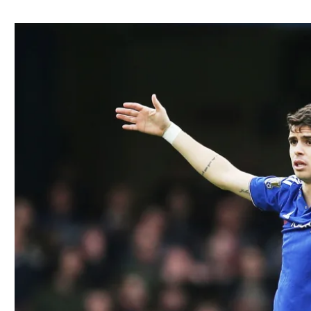
ל אביב
ליגה טורקית
תל אביב
ליגה סינית
חיפה
ליגה ברזילאית
באר שבע
ליגות נוספות
תניה
דה