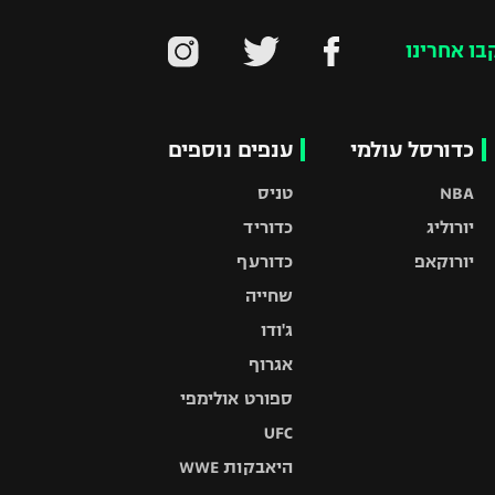
בו אחרינו
כדורסל עולמי
ענפים נוספים
NBA
טניס
יורוליג
כדוריד
יורוקאפ
כדורעף
שחייה
ג'ודו
אגרוף
ספורט אולימפי
UFC
היאבקות WWE