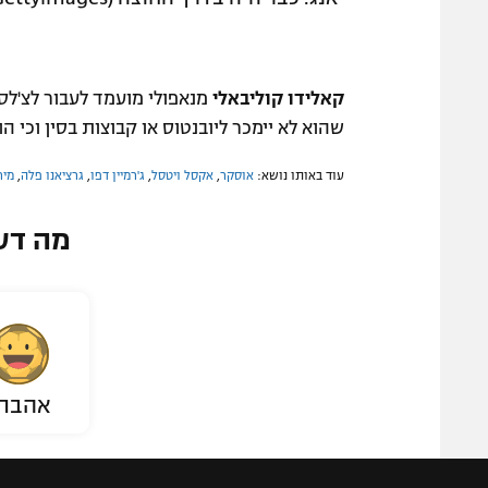
קאלידו קוליבאלי
מנאפולי מועמד לעבור לצ'לסי תמורת 23 מיליון ליש"ט. בנוסף אנ
שהוא לא יימכר ליובנטוס או קבוצות בסין וכי הו
עוד באותו נושא:
אוסקר
,
אקסל ויטסל
,
ג'רמיין דפו
,
גרציאנו פלה
,
מיר
מה דע
אהבת