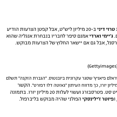
טרוי דיני
ב-20 מיליון ליש"ט, אבל קפטן הצרעות הודיע
.
ג'יימי וארדי
אמנם סיפר לחבריו בנבחרת אנגליה שהוא
רסנל, אבל גם אם יישאר החלוץ של הצרעות מבוקש.
ראלם פיאניץ' שסגר עקרונית ביובנטוס. "הגברת הזקנה" תשלם
הקשר
הבלגי שישחק עם הנבחרת ביורו שייך לזניט סט. פטרסבורג ועשוי לעלות 20 מיליון יורו. בתמונה
ו
פיוטר
ז'ילינסקי
הפולני שהיה מבוקש בליברפול.