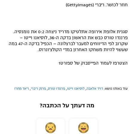
חוזר לכושר. ריברי (GettyImages)
סגנית אלופת אירופה אתלטיקו מדריד ניצחה 0:2 את נומנסיה.
פרננדו טורס כבש את הראשון בדקה ה-36, לוסיאנו וייטו –
שקרוב לפי הדיווחים למעבר לברצלונה – הכפיל בדקה ה-47 במה
שעשוי להיות משחקו האחרון במדי הקולצ'ונרוס.
הצטרפו לעמוד הפייסבוק של ספורט1
עוד באותו נושא:
דויד אלאבה
,
לוסיאנו וייטו
,
פרננדו טורס
,
פרנק ריברי
,
ריאד מחרז
מה דעתך על הכתבה?