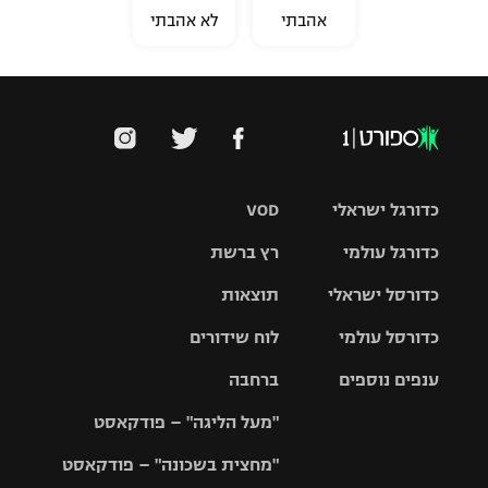
אהבתי
לא אהבתי
כדורגל ישראלי
VOD
כדורגל עולמי
רץ ברשת
ליגת העל
כדורסל ישראלי
תוצאות
ליגת
ליגה לאומית
האלופות
כדורסל עולמי
לוח שידורים
ליגת ווינר
סל
גביע הטוטו
ענפים נוספים
ברחבה
ליגה
NBA
אירופית
"מעל הליגה" – פודקאסט
ליגה לאומית
ליגיונרים
טניס
יורוליג
ליגה אנגלית
"מחצית בשכונה" – פודקאסט
כדורסל נשים
גביע המדינה