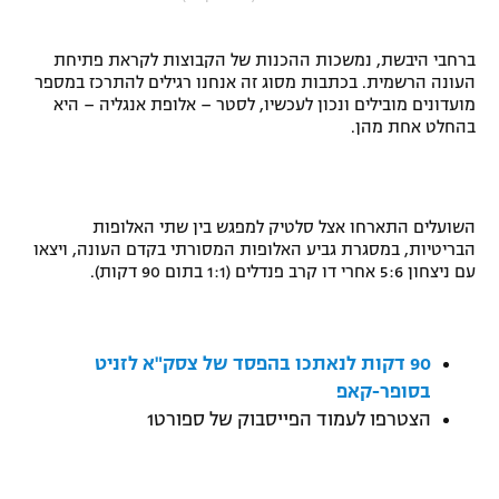
"מחצית בשכונה" – פודקאסט
אופניים
ברחבי היבשת, נמשכות ההכנות של הקבוצות לקראת פתיחת
העונה הרשמית. בכתבות מסוג זה אנחנו רגילים להתרכז במספר
ספורט מוטורי
משתתפים וזוכים בפרסים
מועדונים מובילים ונכון לעכשיו, לסטר – אלופת אנגליה – היא
בהחלט אחת מהן.
כדורמים
תקנון משתתפים וזוכים בפרסים
טניס
פוטבול אמריקאי NFL
תקנון עבור פעילות אלקטרה
השועלים התארחו אצל סלטיק למפגש בין שתי האלופות
הבריטיות, במסגרת גביע האלופות המסורתי בקדם העונה, ויצאו
גיימינג E-Sports
בייסבול MLB
עם ניצחון 5:6 אחרי דו קרב פנדלים (1:1 בתום 90 דקות).
תקנון עבור פעילות ספורט 1 – "מרלן"
ספורט אתגרי ואקסטרים
תנאי שימוש
90 דקות לנאתכו בהפסד של צסק"א לזניט
אומנויות לחימה
בסופר-קאפ
מדיניות פרטיות
הצטרפו לעמוד הפייסבוק של ספורט1
גיימינג E-Sports
תקנון פעילות ספורט 1