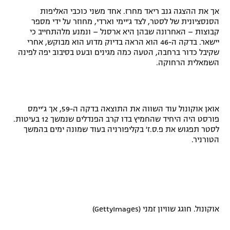
אך את ההצגה גנב ריאד מחרז. אחד משני כוכבי האליפות
רשיון להקרנה פומבית לבית עסק
הסנסציונית של לסטר, לצד ג'יימי וארדי, מחוזר על ידי מספר
קבוצות – האחרונה שבהן היא ארסנל – ונמנע מלהתחייב כי
הצטרפות לחבילת הערוצים
יישאר. בדקה ה-46 הוא הראה בדיוק מדוע הוא מבוקש, אחרי
שקיבל כדור ברחבה, הטעה כמה מגינים ובעט בסיבוב יפה לפינה
לוח דרושים – ג'ובנט
השמאלית הרחוקה.
תגיות
אואן אוקונול עוד השווה את התוצאה בדקה ה-59, אך ג'יימס
המגזין
פורסט היה היחיד שהחמיץ בדו קרב הפנדלים שנמשך 12 בעיטות.
לסטר תפגוש את פ.ס.ז' בקליפורניה בעוד שמונה ימים בהמשך
הטורניר.
אוקונול. חוגג שוויון זמני (GettyImages)