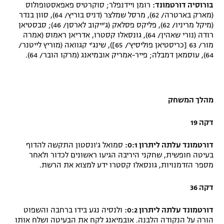
בורוסיה דורטמונד:
רומן ויידנפלר; סוקרטיס פאפאסטופולוס
(מארק בארטרה/ 62), מרסל שמלצר (דניס בוריץ/ 64), סוון בנדר
(מיקל מריניו/ 62), פליקס פסלאק (ג'ייקוב לארסן/ 46); סבסטיאן
רודה (נורי שאהין/ 64), גונסאלו קסטרו, אדריאן ראמוס (אמרה
מור/ 63 [כריסטיאן פוליסיץ'/ 65]), שינג'י קגוואה (מוריץ לייטנר/
64), עוסמאן דמבלה; פייר-אמריק אובמיאנג (מרקו הובר/ 64).
מהלך המשחק
דקה 19
דורטמונד עלתה ליתרון 0:1:
סמואל ג'ונסטון התקשה להדוף
בעיטה חופשית, שחקני היריבה הגיעו ראשונים לכדור ולאחר
מספר הזדמנויות, גונסאלו קסטרו ידע למצוא את הרשת.
דקה 36
דורטמונד עלתה ליתרון 0:2:
ולנסיה נגע בידו ברחבה והשפוט
הורה על הנקודה הלבנה.
אובמיאנג לקח את הבעיטה ושלח אותו