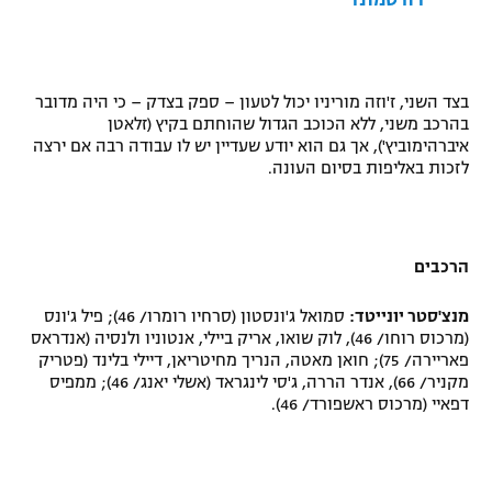
דורטמונד
רשיון להקרנה פומבית לבית עסק
הצטרפות לחבילת הערוצים
בצד השני, ז'וזה מוריניו יכול לטעון – ספק בצדק – כי היה מדובר
בהרכב משני, ללא הכוכב הגדול שהוחתם בקיץ (זלאטן
לוח דרושים – ג'ובנט
איברהימוביץ'), אך גם הוא יודע שעדיין יש לו עבודה רבה אם ירצה
לזכות באליפות בסיום העונה.
תגיות
המגזין
הרכבים
מנצ'סטר יונייטד:
סמואל ג'ונסטון (סרחיו רומרו/ 46); פיל ג'ונס
(מרכוס רוחו/ 46), לוק שואו, אריק ביילי, אנטוניו ולנסיה (אנדראס
פאריירה/ 75); חואן מאטה, הנריך מחיטריאן, דיילי בלינד (פטריק
מקניר/ 66), אנדר הררה, ג'סי לינגראד (אשלי יאנג/ 46); ממפיס
דפאיי (מרכוס ראשפורד/ 46).