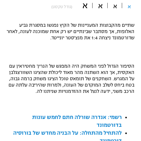
א
א
א
א
(גודל טקסט)
"מחצית בשכונה" – פודקאסט
אופניים
שתיים מהקבוצות המעניינות של הקיץ נפגשו במסגרת גביע
ספורט מוטורי
משתתפים וזוכים בפרסים
האלופות, אך מסתבר שבינתיים יש רק אחת שמוכנה לעונה, לאחר
שדורטמונד ניצחה 1:4 את מנצ'סטר יונייטד.
כדורמים
תקנון משתתפים וזוכים בפרסים
טניס
פוטבול אמריקאי NFL
תקנון עבור פעילות אלקטרה
הסיפור הגדול לפני המשחק היה המפגש של הנריך מחטיראין עם
גיימינג E-Sports
האקסית, אך הוא השתנה מהר מאוד ליכולת שהציגו השוורצגלבן
בייסבול MLB
תקנון עבור פעילות ספורט 1 – "מרלן"
על המגרש. השחקנים של תומאס טוכל הציגו משחק ברמה גבוה,
בטח ביחס לשלב המוקדם של העונה, ולמרות שהיריבה עלתה עם
ספורט אתגרי ואקסטרים
הרכב משני, ידעה לנצל את ההזדמנויות שניתנו לה.
תנאי שימוש
אומנויות לחימה
מדיניות פרטיות
רשמי: אנדרה שורלה חתם לחמש עונות
גיימינג E-Sports
בדורטמונד
להתחיל מהתחלה: על הבניה מחדש של בורוסיה
תקנון פעילות ספורט 1