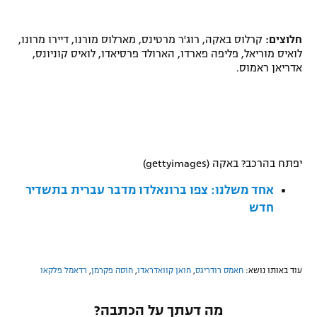
חלוצים:
קרלוס באקה, רוג'ר מרטינס, מארלוס מורנו, דיירו מרונו,
לואיס מוריאל, פליפה פארדו, הארולד פרסיאדו, לואיס קוניונס,
אדריאן ראמוס.
יפתח בהרכב? באקה (gettyimages)
אחד משלנו: צפו ברונאלדו מדבר עברית בתשדיר
חדש
עוד באותו נושא:
חאמס רודריגס
,
חואן קוואדראדו
,
חוסה פקרמן
,
רדאמל פלקאו
מה דעתך על הכתבה?