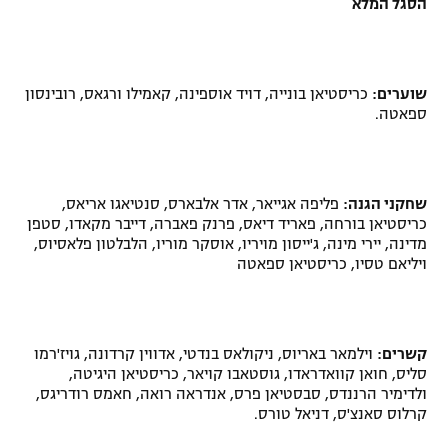
הסגל המלא
שוערים:
כריסטיאן בונייה, דויד אוספינה, קאמילו ורגאס, רובינסון
ספאטה.
שחקני הגנה:
פליפה אגייאר, אדר אלבארס, סנטיאגו אריאס,
כריסטיאן בורחה, פאריד דיאס, פרנק פאברה, דייבר מקאדו, סטפן
מדינה, יירי מינה, ג'ייסון מויריו, אוסקר מוריו, הלבלטון פלאסיוס,
ויליאם טסיו, כריסטיאן ספאטה
קשרים:
וילמאר באריוס, ניקולאס בנדטי, אדווין קרדונה, גויז'רמו
סליס, חואן קוואדראדו, גוסטאבו קויאר, כריסטיאן היגיטה,
ולדימיר הרננדס, סבסטיאן פרס, אנדראה רואה, חאמס רודריגס,
קרלוס סאנצ'ס, דניאל טורס.