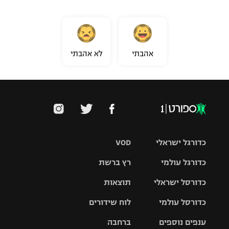
אהבתי
לא אהבתי
כדורגל ישראלי
VOD
כדורגל עולמי
רץ ברשת
ליגת העל
כדורסל ישראלי
תוצאות
ליגת
ליגה לאומית
האלופות
כדורסל עולמי
לוח שידורים
ליגת ווינר
סל
גביע הטוטו
ענפים נוספים
ברחבה
ליגה