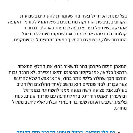
"מחצית בשכונה" – פודקאסט
אופניים
בצל עונות הכדורגל באירופה שעומדות להסתיים בשבועות
הקרובים, ביבשת הרחוקה מתכוננים בשיא המרץ לטורניר הקופה
ספורט מוטורי
משתתפים וזוכים בפרסים
אמריקה, שיתחיל בעוד ארבעה שבועות בארה"ב. נבחרת
קולומביה פרסמה את שמות 40 השחקנים שנכללים בסגל
המורחב שלה, שיצומצם בהמשך כמעט במחצית ל-23 שחקנים.
כדורמים
תקנון משתתפים וזוכים בפרסים
טניס
פוטבול אמריקאי NFL
תקנון עבור פעילות אלקטרה
המאמן חוסה פקרמן בחר להשאיר בחוץ את החלוץ המאכזב
גיימינג E-Sports
בייסבול MLB
רדמאל פלקאו, כמו ג'קסון מרטינס ותיאו גוטיירס. לא הרבה גבות
תקנון עבור פעילות ספורט 1 – "מרלן"
הורמו מכך שחלוץ צ'לסי נותר בחוץ, אך אי אפשר שלא להרגיש
ספורט אתגרי ואקסטרים
צער עבורו: לפני שנתיים הוא נחשב לאחד החלוצים הלוהטים
תנאי שימוש
בעולם, אבל פציעה קשה מנעה ממנו להשתתף במונדיאל
ובהיעדרו חאמס רודריגס פרץ לתודעה עם טורניר קסום. כעת,
אומנויות לחימה
פלקאו, שכבש העונה שער בודד במדי הבלוז, יאלץ לחשב מסלול
מחדש.
מדיניות פרטיות
גיימינג E-Sports
תקנון פעילות ספורט 1
גם בלי ניימאר: ברזיל תופיע בהרכב חזק בקופה