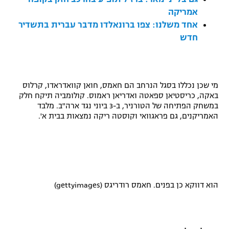
אמריקה
רשיון להקרנה פומבית לבית עסק
אחד משלנו: צפו ברונאלדו מדבר עברית בתשדיר
הצטרפות לחבילת הערוצים
חדש
לוח דרושים – ג'ובנט
מי שכן נכללו בסגל הנרחב הם חאמס, חואן קוואדראדו, קרלוס
תגיות
באקה, כריסטיאן ספאטה ואדריאן ראמוס. קולומביה תיקח חלק
במשחק הפתיחה של הטורניר, ב-3 ביוני נגד ארה"ב. מלבד
המגזין
האמריקנים, גם פראגוואי וקוסטה ריקה נמצאות בבית א'.
הוא דווקא כן בפנים. חאמס רודריגס (gettyimages)