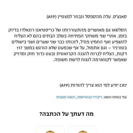
סאנצ'ס. עלה מהספסל ונבחר למצטיין (AFP)
הסלסאו גם מאושרים מהתעוררותו של כריסטיאנו רונאלדו בדיוק
בזמן. אחרי שני משחקי הפתיחה בשלב הבתים בהם לא הצליח
להשפיע ואף החמיץ פנדל, לזכותו כבר שני שערים ושני בישולים
בטורניר – וגם אתמול, על אף שכמעט שלא הורגש במשך 117
דקות, הצליח לברוח להגנה הקרואטית ובעט כדור חזק ומדויק
שאפשר לקווארמה לנגוח לרשת חשופה.
CR7 יודע למי הוא צריך להודות (AFP)
עוד באותו נושא:
ריקרדו קווארסמה
,
רנאטו סאנצ'ס
מה דעתך על הכתבה?