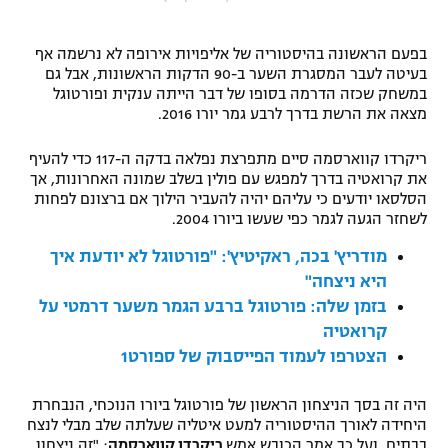
"מחצית בשכונה" – פודקאסט
אופניים
בפעם הראשונה בהיסטוריה של אליפויות אירופה לא נרשמה אף
בעיטה לעבר המסגרת השער ב-90 הדקות הראשונות, אבל גם
ספורט מוטורי
משתתפים וזוכים בפרסים
במשחק שכזה הדרמה בסופו של דבר הייתה ענקית ופורטוגל
מצאה את הרשת בדרך לרבע גמר יורו 2016.
כדורמים
תקנון משתתפים וזוכים בפרסים
ריקרדו קווארסמה סיים מתפרצת נפלאה בדקה ה-117 כדי להעיף
טניס
את קרואטיה בדרך למפגש עם פולין בשלב שמונה האחרונות, אך
פוטבול אמריקאי NFL
הסלסאו יודעים כי עליהם יהיה להעביר הילוך אם ברצונם לפחות
תקנון עבור פעילות אלקטרה
לשחזר הגעה לגמר כפי שעשו ביורו 2004.
גיימינג E-Sports
בייסבול MLB
תקנון עבור פעילות ספורט 1 – "מרלן"
מודריץ' בכה, ראקיטיץ': "פורטוגל לא יודעת איך
ספורט אתגרי ואקסטרים
היא ניצחה"
תנאי שימוש
בזמן שלה: פורטוגל ברבע הגמר משער דרמטי על
אומנויות לחימה
קרואטיה
הצטרפו לעמוד הפייסבוק של ספורט1
מדיניות פרטיות
גיימינג E-Sports
היה זה בסך הניצחון הראשון של פורטוגל ביורו הנוכחי, הנבחרת
תקנון פעילות ספורט 1
היחידה לאורך ההיסטוריה למעט איטליה שעלתה שלב מבלי לנצח
בבתים, ועל כך אמר הכובש אמש
ריקרדו קווארסמה
: "זה ניצחון