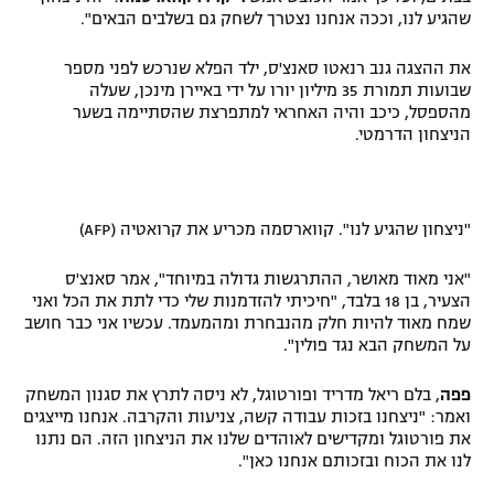
שהגיע לנו, וככה אנחנו נצטרך לשחק גם בשלבים הבאים".
רשיון להקרנה פומבית לבית עסק
את ההצגה גנב רנאטו סאנצ'ס, ילד הפלא שנרכש לפני מספר
הצטרפות לחבילת הערוצים
שבועות תמורת 35 מיליון יורו על ידי באיירן מינכן, שעלה
מהספסל, כיכב והיה האחראי למתפרצת שהסתיימה בשער
לוח דרושים – ג'ובנט
הניצחון הדרמטי.
תגיות
"ניצחון שהגיע לנו". קווארסמה מכריע את קרואטיה (AFP)
המגזין
"אני מאוד מאושר, ההתרגשות גדולה במיוחד", אמר סאנצ'ס
הצעיר, בן 18 בלבד, "חיכיתי להזדמנות שלי כדי לתת את הכל ואני
שמח מאוד להיות חלק מהנבחרת ומהמעמד. עכשיו אני כבר חושב
על המשחק הבא נגד פולין".
פפה
, בלם ריאל מדריד ופורטוגל, לא ניסה לתרץ את סגנון המשחק
ואמר: "ניצחנו בזכות עבודה קשה, צניעות והקרבה. אנחנו מייצגים
את פורטוגל ומקדישים לאוהדים שלנו את הניצחון הזה. הם נתנו
לנו את הכוח ובזכותם אנחנו כאן".