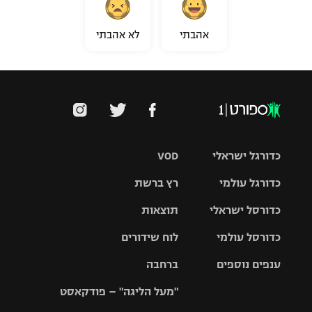
אהבתי
לא אהבתי
כדורגל ישראלי
VOD
כדורגל עולמי
רץ ברשת
ליגת העל
כדורסל ישראלי
תוצאות
ליגת
ליגה לאומית
האלופות
כדורסל עולמי
לוח שידורים
ליגת ווינר
סל
גביע הטוטו
ענפים נוספים
ברחבה
ליגה
NBA
אירופית
"מעל הליגה" – פודקאסט
ליגה לאומית
ליגיונרים
טניס
יורוליג
ליגה אנגלית