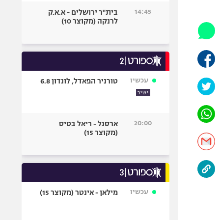
היאבקות WWE
14:45
בית"ר ירושלים - א.א.ק
אופניים
לרנקה (מקוצר 10)
ספורט מוטורי
כדורמים
פוטבול אמריקאי NFL
בייסבול MLB
עכשיו
טורניר הפאדל, לונדון 6.8
ספורט אתגרי
ישיר
ואקסטרים
אומנויות לחימה
20:00
ארסנל - ריאל בטיס
גיימינג E-Sports
(מקוצר 15)
עכשיו
מילאן - אינטר (מקוצר 15)