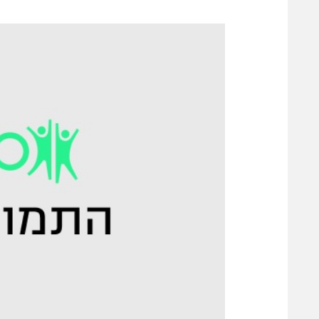
משתתפים וזוכים בפרסים
מכבי ת
הפועל 
תקנון משתתפים וזוכים בפרסים
הפועל 
תקנון עבור פעילות אלקטרה
הפועל 
תקנון עבור פעילות ספורט 1 – "מרלן"
מכבי נ
טניס
בני יהו
גיימינג E-Sports
תנאי שימוש
מדיניות פרטיות
תקנון פעילות ספורט 1
רשיון להקרנה פומבית לבית עסק
הצטרפות לחבילת הערוצים
לוח דרושים – ג'ובנט
תגיות