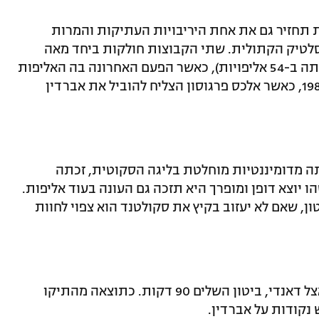
ת תחזיר גם את אחת היריבויות העתיקות והמרות
 סלטיק הקתולית. שתי הקבוצות חולקות ביחד מאה
אליפויות מתוך 119 אפשרויות (ריינג'רס זכתה ב-54 אליפויות), כאשר הפעם האחרונה בה האליפות
הוענקה לקבוצה אחרת הייתה אי שם ב-1985, כאשר אלכס פרגוסון הצליח להוביל את אברדין
נתה מדומיננטיות מוחלטת בליגה הסקוטית, זכתה
 יוצא דופן ומופרך היא תזכה גם העונה בעוד אליפות.
ן, שאם לא יעזוב בקיץ את סקולטנד הוא צפוי לחוות
סלטיק אגב סיימה משחק השלמה ב-0:0 אצל דאנדי, ביטון השלים 90 דקות. כתוצאה מהתיקו
נקודות על אברדין.