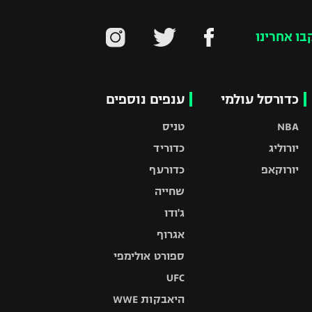
בו אחרינו
כדורסל עולמי
ענפים נוספים
NBA
טניס
יורוליג
כדוריד
יורוקאפ
כדורעף
שחייה
ג'ודו
אגרוף
ספורט אולימפי
UFC
היאבקות WWE