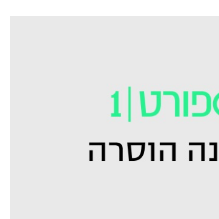
ל אביב
ליגה טורקית
תל אביב
ליגה סינית
חיפה
ליגה ברזילאית
באר שבע
ליגות נוספות
תניה
דה