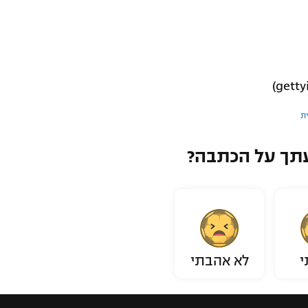
ית
תך על הכתבה?
י
לא אהבתי