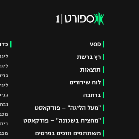
VOD
כדו
רץ ברשת
ליגת
ליגה
תוצאות
גביע
לוח שידורים
ליגי
ברחבה
גביע
נבחר
"מעל הליגה" – פודקאסט
מכבי
"מחצית בשכונה" – פודקאסט
בית"
משתתפים וזוכים בפרסים
מכבי