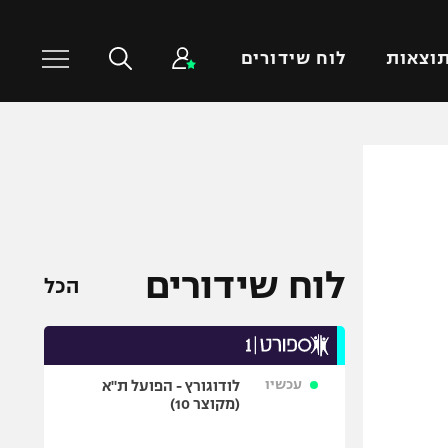
וצאות
לוח שידורים
כדורסל עולמי
ענפים נוספים
NBA
טניס
יורוליג
כדוריד
יורוקאפ
כדורעף
לוח שידורים
הכל
שחייה
ג'ודו
אגרוף
עכשיו
לודוגורץ - הפועל ת"א
ספורט אולימפי
(מקוצר 10)
UFC