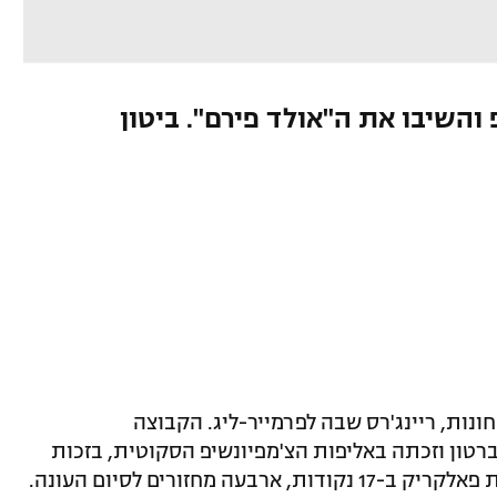
והשיבו את ה"אולד פירם". ביטון
נות, ריינג'רס שבה לפרמייר-ליג. הקבוצה
מגלזגו ניצחה 0:1 את דאמברטון וזכתה באליפות הצ'מפיונשיפ הסקוטית, בזכות
מחזורים לסיום העונה.