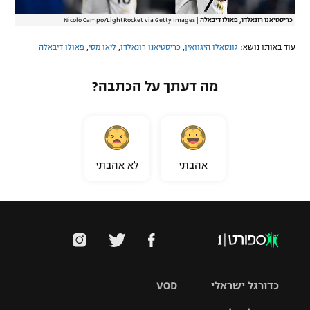
כריסטיאנו רונאלדו, פאולו דיבאלה
|
Nicolò Campo/LightRocket via Getty Images
עוד באותו נושא:
גונסאלו היגוואין
,
כריסטיאנו רונאלדו
,
ליאו מסי
,
פאולו דיבאלה
מה דעתך על הכתבה?
אהבתי
לא אהבתי
כדורגל ישראלי
VOD