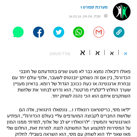
מערכת ספורט 1
"מחצית בשכונה" – פודקאסט
אופניים
שבת, 09:08, 24.02.24
ספורט מוטורי
משתתפים וזוכים בפרסים
כדורמים
תקנון משתתפים וזוכים בפרסים
טניס
א
א
א
א
(גודל טקסט)
פוטבול אמריקאי NFL
תקנון עבור פעילות אלקטרה
גיימינג E-Sports
בייסבול MLB
פאולו דיבאלה נמצא כבר לא מעט שנים בתודעתם של חובבי
תקנון עבור פעילות ספורט 1 – "מרלן"
הכדורגל, בין אם זה כשחקן יובנטוס לשעבר, אלוף עולם יחד עם
נבחרת ארגנטינה או כעת ככוכב הגדול של רומא. בראיון מעניין
ספורט אתגרי ואקסטרים
שערך החלוץ ל"קלצ'יו מרקטו", הוא נדרש לבחור את שלושת
תנאי שימוש
השחקנים איתם הוא הכי נהנה לשחק יחד.
אומנויות לחימה
"ליאו מסי, כריסטיאנו רונאלדו ו… גונסאלו היגוואין, אלה הם
מדיניות פרטיות
גיימינג E-Sports
שלושת החברים לקבוצה המועדפים עליי בעולם הכדורגל", הפתיע
הארגנטינאי והמשיך: "לרונאלדו יש לב של אלוף, למדתי ממנו המון
על המסירות למקצוע ועל התשוקה לנצח. למרות זאת, החלום שלי
תקנון פעילות ספורט 1
מאז שאני ילד הוא לשחק עם מסי, הוא השראה בשבילי. לחלוק