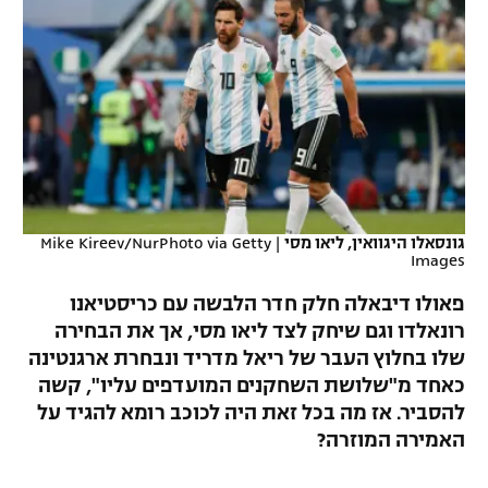
כדורסל נשים
נבחרת ישראל
יורוליג
ליגה ספרדית
טניס
VOD
מכבי תל אביב
מכבי חיפה
יורוקאפ
ליגה איטלקית
כדוריד
הפועל חולון
בית"ר ירושלים
רץ ברשת
ליגה צרפתית
כדורעף
הפועל ירושלים
מכבי תל אביב
ליגה הולנדית
שחייה
תוצאות
דני אבדיה
הפועל תל אביב
גונסאלו היגוואין, ליאו מסי
|
Mike Kireev/NurPhoto via Getty
ליגה טורקית
Images
ג'ודו
הפועל חיפה
לוח שידורים
פאולו דיבאלה חלק חדר הלבשה עם כריסטיאנו
ליגה סינית
אגרוף
רונאלדו וגם שיחק לצד ליאו מסי, אך את הבחירה
הפועל באר שבע
שלו בחלוץ העבר של ריאל מדריד ונבחרת ארגנטינה
ליגה ברזילאית
ברחבה
ספורט אולימפי
כאחד מ"שלושת השחקנים המועדפים עליו", קשה
מכבי נתניה
להסביר. אז מה בכל זאת היה לכוכב רומא להגיד על
ליגות נוספות
UFC
האמירה המוזרה?
"מעל הליגה" – פודקאסט
בני יהודה
היאבקות WWE