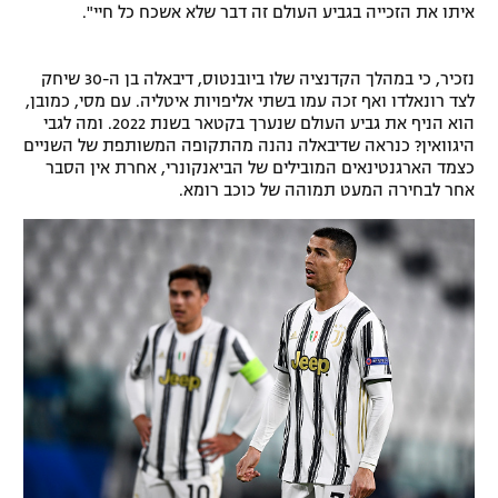
איתו את הזכייה בגביע העולם זה דבר שלא אשכח כל חיי".
רשיון להקרנה פומבית לבית עסק
נזכיר, כי במהלך הקדנציה שלו ביובנטוס, דיבאלה בן ה-30 שיחק
הצטרפות לחבילת הערוצים
לצד רונאלדו ואף זכה עמו בשתי אליפויות איטליה. עם מסי, כמובן,
הוא הניף את גביע העולם שנערך בקטאר בשנת 2022. ומה לגבי
לוח דרושים – ג'ובנט
היגוואין? כנראה שדיבאלה נהנה מהתקופה המשותפת של השניים
כצמד הארגנטינאים המובילים של הביאנקונרי, אחרת אין הסבר
תגיות
אחר לבחירה המעט תמוהה של כוכב רומא.
המגזין