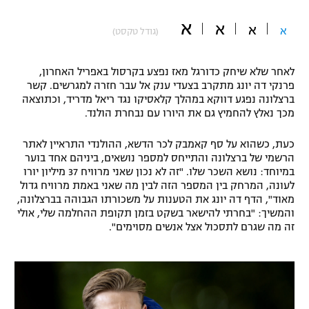
"מחצית בשכונה" – פודקאסט
א
א
אופניים
א
א
(גודל טקסט)
ספורט מוטורי
משתתפים וזוכים בפרסים
לאחר שלא שיחק כדורגל מאז נפצע בקרסול באפריל האחרון,
פרנקי דה יונג מתקרב בצעדי ענק אל עבר חזרה למגרשים. קשר
כדורמים
ברצלונה נפגע דווקא במהלך קלאסיקו נגד ריאל מדריד, וכתוצאה
תקנון משתתפים וזוכים בפרסים
טניס
מכך נאלץ להחמיץ גם את היורו עם נבחרת הולנד.
פוטבול אמריקאי NFL
תקנון עבור פעילות אלקטרה
כעת, כשהוא על סף קאמבק לכר הדשא, ההולנדי התראיין לאתר
גיימינג E-Sports
הרשמי של ברצלונה והתייחס למספר נושאים, ביניהם אחד בוער
בייסבול MLB
תקנון עבור פעילות ספורט 1 – "מרלן"
במיוחד: נושא השכר שלו. "זה לא נכון שאני מרוויח 37 מיליון יורו
לעונה, המרחק בין המספר הזה לבין מה שאני באמת מרוויח גדול
ספורט אתגרי ואקסטרים
מאוד", הדף דה יונג את הטענות על משכורתו הגבוהה בברצלונה,
תנאי שימוש
והמשיך: "בחרתי להישאר בשקט בזמן תקופת ההחלמה שלי, אולי
אומנויות לחימה
זה מה שגרם לתסכול אצל אנשים מסוימים".
מדיניות פרטיות
גיימינג E-Sports
תקנון פעילות ספורט 1