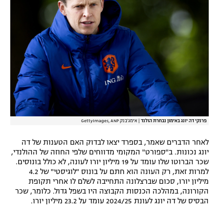
רשיון להקרנה פומבית לבית עסק
הצטרפות לחבילת הערוצים
לוח דרושים – ג'ובנט
תגיות
המגזין
פרנקי דה יונג באימון נבחרת הולנד
|
אימג'בנק GettyImages, ANP
לאחר הדברים שאמר, בספרד יצאו לבדוק האם הטענות של דה
יונג נכונות. ב"ספורט" המקומי מדווחים שלפי החוזה של ההולנדי,
שכר הברוטו שלו עומד על 19 מיליון יורו לעונה, לא כולל בונוסים.
למרות זאת, רק העונה הוא חתם על בונוס "לוגיסטי" של 4.2
מיליון יורו, סכום שברצלונה התחייבה לשלם לו אחרי תקופת
הקורונה, במהלכה הכנסות הקבוצה היו בשפל גדול. כלומר, שכר
הבסיס של דה יונג לעונת 2024/25 עומד על 23.2 מיליון יורו.