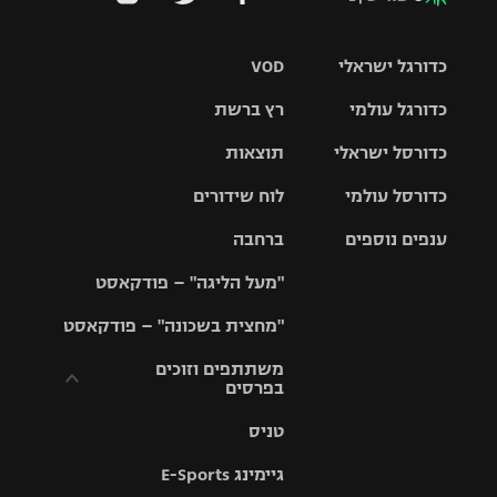
כדורגל ישראלי
VOD
כדורגל עולמי
רץ ברשת
ליגת העל
כדורסל ישראלי
תוצאות
ליגת
ליגה לאומית
האלופות
כדורסל עולמי
לוח שידורים
ליגת ווינר
סל
גביע הטוטו
ענפים נוספים
ברחבה
ליגה
NBA
אירופית
"מעל הליגה" – פודקאסט
ליגה לאומית
ליגיונרים
טניס
יורוליג
ליגה אנגלית
"מחצית בשכונה" – פודקאסט
כדורסל נשים
גביע המדינה
כדוריד
יורוקאפ
ליגה גרמנית
משתתפים וזוכים
בפרסים
מכבי תל
נבחרת
כדורעף
אביב
ישראל
ליגה
טניס
ספרדית
תקנון משתתפים
שחייה
הפועל חולון
מכבי חיפה
וזוכים בפרסים
גיימינג E-Sports
ליגה