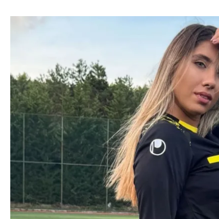
ל אביב
ליגה טורקית
תל אביב
ליגה סינית
חיפה
ליגה ברזילאית
באר שבע
ליגות נוספות
תניה
דה