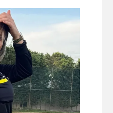
משתתפים וזוכים בפרסים
מכבי ת
הפועל 
תקנון משתתפים וזוכים בפרסים
הפועל 
תקנון עבור פעילות אלקטרה
הפועל 
תקנון עבור פעילות ספורט 1 – "מרלן"
מכבי נ
טניס
בני יהו
גיימינג E-Sports
תנאי שימוש
מדיניות פרטיות
תקנון פעילות ספורט 1
רשיון להקרנה פומבית לבית עסק
הצטרפות לחבילת הערוצים
לוח דרושים – ג'ובנט
תגיות