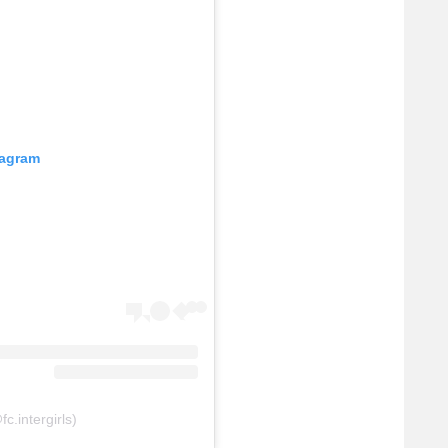
tagram
fc.intergirls)