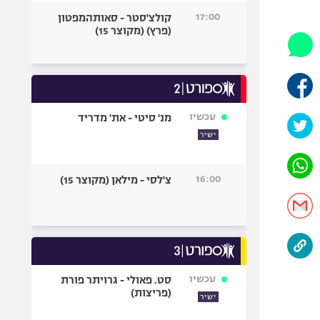
היאבקות WWE
17:00
קולצ'סטר - סאותהמפטון
אופניים
(פרץ) (מקוצר 15)
ספורט מוטורי
כדורמים
פוטבול אמריקאי NFL
בייסבול MLB
עכשיו
מנ' סיטי - את' מדריד
ספורט אתגרי
ישיר
ואקסטרים
אומנויות לחימה
16:00
צ'לסי - מילאן (מקוצר 15)
גיימינג E-Sports
עכשיו
סט. פאולי - גרויתר פורת
(פריצות)
ישיר