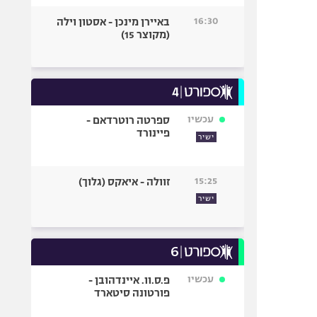
16:30
באיירן מינכן - אסטון וילה
(מקוצר 15)
עכשיו
ספרטה רוטרדאם -
פיינורד
ישיר
15:25
זוולה - איאקס (גלוך)
ישיר
עכשיו
פ.ס.וו. איינדהובן -
פורטונה סיטארד